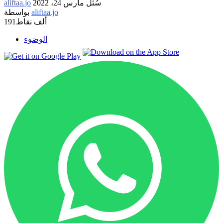
سُئل
مارس 24، 2022
aliftaa.jo
aliftaa.jo
بواسطة
191ألف
نقاط
الوضوء