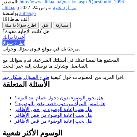
http://www.aliftaa.jo/Question.aspx?QuestionId=2096
المصدر:
تم الرد عليه
مارس 24، 2022
aliftaa.jo
aliftaa.jo
بواسطة
191ألف
نقاط
مشاركة
علق
اطرح سؤالاً ذا صلة
هل كانت الإجابة مفيدة؟
أخبرنا برأيك
اطرح سؤالاً
مرحبًا بك في موقع فتوى سؤال وجواب.
المجتمع هنا لمساعدتك في أسئلتك الشرعية. قدم سؤالك مع
التفاصيل وشارك ما توصلت إليه عبر البحث.
.
اقرأ المزيد من المعلومات حول كيفية
طرح السؤال بشكل جيد
الأسئلة المتعلقة
هل يجوز الوضوء بدون دخول حمام بعد النوم؟
هل لمس المرأة من دون قصد ينقض الوضوء ؟
هل يجب إعادة الوضوء من قص الأظافر
هل يجب إعادة الوضوء من قص الأظافر
هل يجب إعادة الوضوء من قص الأظافر
الوسوم الأكثر شعبية