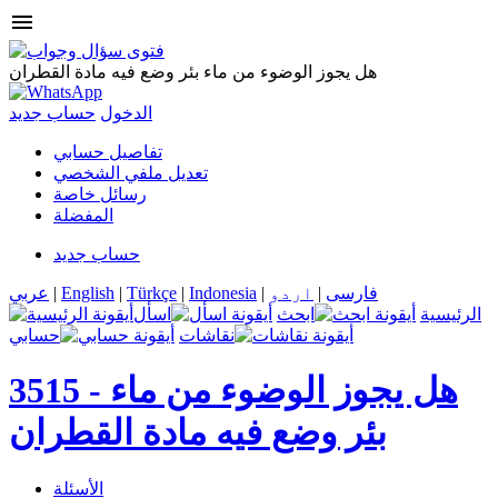
menu
هل يجوز الوضوء من ماء بئر وضع فيه مادة القطران
الدخول
حساب جديد
تفاصيل حسابي
تعديل ملفي الشخصي
رسائل خاصة
المفضلة
حساب جديد
فارسی
|
اردو
|
Indonesia
|
Türkçe
|
English
|
عربي
الرئيسية
ابحث
اسأل
نقاشات
حسابي
هل يجوز الوضوء من ماء
3515 -
بئر وضع فيه مادة القطران
الأسئلة