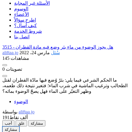
الأسئلة غير المجابة
الوسوم
الأعضاء
اطرح سؤالاً
كيف أسأل؟
شروط الخدمة
اتصل بنا
هل يجوز الوضوء من ماء بئر وضع فيه مادة القطران
3515 -
سُئل
مارس 24، 2022
aliftaa.jo
145 مشاهدات
تصويتات
0
ما الحكم الشرعي فيما يلي: بئرٌ وُضع فيها مادّة القطران لقتل
الطحالب وترغيب الماشية في شرب الماء؛ فتغير نتيجة ذلك طعمه،
وظهر التغيّر على الماء فهل يصحّ الوضوء بمائه؟
الوضوء
aliftaa.jo
بواسطة
191ألف
نقاط
مشاركة
علق
أجب
مشاركة