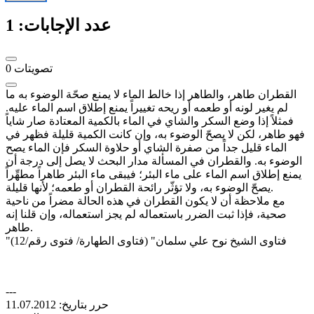
عدد الإجابات:
1
تصويتات
0
القطران طاهر، والطاهر إذا خالط الماء لا يمنع صحّة الوضوء به ما
لم يغير لونه أو طعمه أو ريحه تغييراً يمنع إطلاق اسم الماء عليه.
فمثلاً إذا وضع السكر والشاي في الماء بالكمية المعتادة صار شاياً
فهو طاهر، لكن لا يصحّ الوضوء به، وإن كانت الكمية قليلة فظهر في
الماء قليل جداً من صفرة الشاي أو حلاوة السكر فإن الماء يصح
الوضوء به. والقطران في المسألة مدار البحث لا يصل إلى درجة أن
يمنع إطلاق اسم الماء على ماء البئر؛ فيبقى ماء البئر طاهراً مطهِّراً
يصحّ الوضوء به، ولا تؤثّر رائحة القطران أو طعمه؛ لأنها قليلة.
مع ملاحظة أن لا يكون القطران في هذه الحالة مضراً من ناحية
صحية، فإذا ثبت الضرر باستعماله لم يجز استعماله، وإن قلنا إنه
طاهر.
"فتاوى الشيخ نوح علي سلمان" (فتاوى الطهارة/ فتوى رقم/12)
---
حرر بتاريخ: 11.07.2012