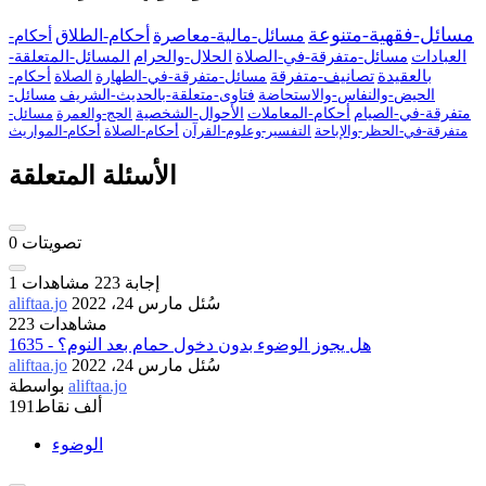
مسائل-فقهية-متنوعة
مسائل-مالية-معاصرة
أحكام-الطلاق
أحكام-
العبادات
مسائل-متفرقة-في-الصلاة
الحلال-والحرام
المسائل-المتعلقة-
بالعقيدة
تصانيف-متفرقة
مسائل-متفرقة-في-الطهارة
الصلاة
أحكام-
الحيض-والنفاس-والاستحاضة
فتاوى-متعلقة-بالحديث-الشريف
مسائل-
متفرقة-في-الصيام
أحكام-المعاملات
الأحوال-الشخصية
الحج-والعمرة
مسائل-
متفرقة-في-الحظر-والإباحة
التفسير-وعلوم-القرآن
أحكام-الصلاة
أحكام-المواريث
الأسئلة المتعلقة
تصويتات
0
إجابة
223
مشاهدات
1
سُئل
مارس 24، 2022
aliftaa.jo
223 مشاهدات
1635 - هل يجوز الوضوء بدون دخول حمام بعد النوم؟
سُئل
مارس 24، 2022
aliftaa.jo
aliftaa.jo
بواسطة
191ألف
نقاط
الوضوء