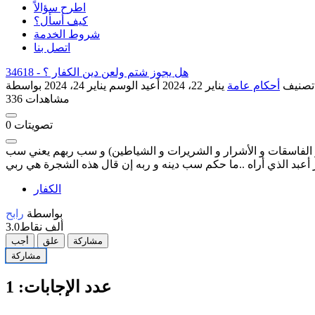
اطرح سؤالاً
كيف أسأل؟
شروط الخدمة
اتصل بنا
هل يجوز شتم ولعن دين الكفار ؟
34618 -
تصنيف
أحكام عامة
يناير 22، 2024
أعيد الوسم
يناير 24، 2024
336 مشاهدات
تصويتات
0
 و الفاسقات و الأشرار و الشريرات و الشياطين) و سب ربهم يعني سب
ر أعبد الذي أراه ..ما حكم سب دينه و ربه إن قال هذه الشجرة هي ربي
الكفار
بواسطة
رابح
3.0ألف
نقاط
مشاركة
علق
أجب
مشاركة
عدد الإجابات:
1