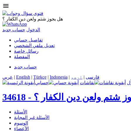
menu
هل يجوز شتم ولعن دين الكفار ؟
الدخول
حساب جديد
تفاصيل حسابي
تعديل ملفي الشخصي
رسائل خاصة
المفضلة
حساب جديد
فارسی
|
اردو
|
Indonesia
|
Türkçe
|
English
|
عربي
ل
نقاشات
حسابي
ز شتم ولعن دين الكفار ؟
34618 -
الأسئلة
الأسئلة غير المجابة
الوسوم
الأعضاء