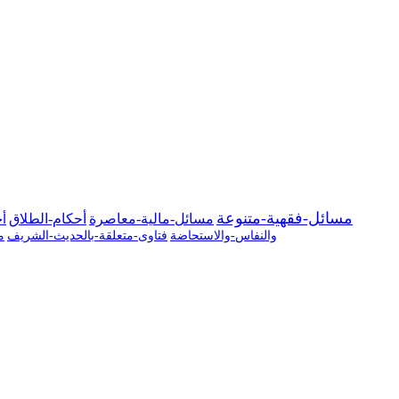
مسائل-فقهية-متنوعة
مسائل-مالية-معاصرة
أحكام-الطلاق
أح
والنفاس-والاستحاضة
فتاوى-متعلقة-بالحديث-الشريف
م