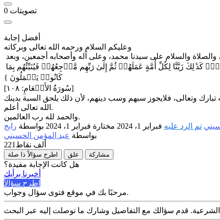
تصويتات
0
أفضل إجابة
وعليكم السلام ورحمه الله تعالى وبركاته
أخي الكريم يقول الله تبارك وتعالى في القران الكريم{ وَلَا تَسُبُّوا۟ ٱلَّذِینَ یَدۡعُونَ مِن دُونِ ٱللَّهِ فَیَسُبُّوا۟ ٱللَّهَ عَدۡوَۢا بِغَیۡرِ عِلۡمࣲۗ كَذَ ٰ⁠لِكَ زَیَّنَّا لِكُلِّ أُمَّةٍ عَمَلَهُمۡ ثُمَّ إِلَىٰ رَبِّهِم مَّرۡجِعُهُمۡ فَیُنَبِّئُهُم بِمَا
كَانُوا۟ یَعۡمَلُونَ }
[سُورَةُ الأَنۡعَامِ: ١٠٨]
الله تعالى أعلم.
والحمد لله رب العالمين.
سيني
تم الرد عليه
فبراير 1، 2024
مختارة
فبراير 1، 2024
بواسطة
رابح
بواسطة
عبد المؤمن الحسيني
221ألف
نقاط
مشاركة
علق
اطرح سؤالاً ذا صلة
هل كانت الإجابة مفيدة؟
أخبرنا برأيك
اطرح سؤالاً
مرحبًا بك في موقع فتوى سؤال وجواب.