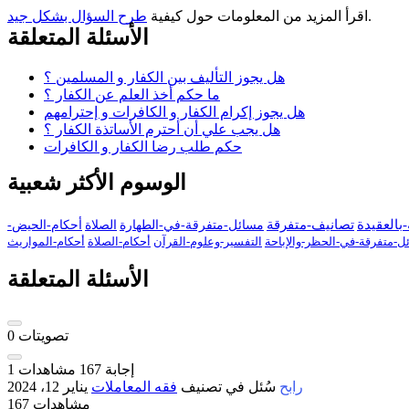
.
اقرأ المزيد من المعلومات حول كيفية
طرح السؤال بشكل جيد
الأسئلة المتعلقة
هل يجوز التأليف بين الكفار و المسلمين ؟
ما حكم أخذ العلم عن الكفار ؟
ه‍ل يجوز إكرام الكفار و الكافرات و إحترامهم
هل يجب علي أن أحترم الأساتذة الكفار ؟
حكم طلب رضا الكفار و الكافرات
الوسوم الأكثر شعبية
بالعقيدة
تصانيف-متفرقة
مسائل-متفرقة-في-الطهارة
الصلاة
أحكام-الحيض-
ل-متفرقة-في-الحظر-والإباحة
التفسير-وعلوم-القرآن
أحكام-الصلاة
أحكام-المواريث
الأسئلة المتعلقة
تصويتات
0
إجابة
167
مشاهدات
1
رابح
سُئل
في تصنيف
فقه المعاملات
يناير 12، 2024
167 مشاهدات