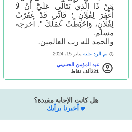
مَنْ ذَا الَّذِي يَتَأَلَّى عَلَيَّ أَنْ لَا
أَغْفِرَ لِفُلَانٍ ؛ فَإِنِّي قَدْ غَفَرْتُ
لِفُلَانٍ، وَأَحْبَطْتُ عَمَلَكَ ". أَخرجه
مسلم.
والحمد لله رب العالمين.
تم الرد عليه
يناير 15، 2024
عبد المؤمن الحسيني
221ألف
نقاط
هل كانت الإجابة مفيدة؟
أخبرنا برأيك