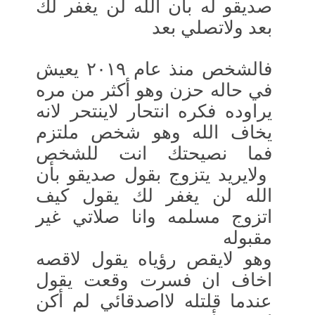
صديقو له بأن الله لن يغفر لك
بعد ولاتصلي بعد
فالشخص منذ عام ٢٠١٩ يعيش
في حاله حزن وهو أكثر من مره
يراوده فكره انتحار لاينتحر لانه
يخاف الله وهو شخص ملتزم
فما نصيحتك انت للشخص
ولايريد يتزوج بقول صديقو بأن
الله لن يغفر لك يقول كيف
اتزوج مسلمه وانا صلاتي غير
مقبوله
وهو لايقص رؤياه يقول لاقصه
اخاف ان فسرت وقعت يقول
عندما قلتله لااصدقائي لم أكن