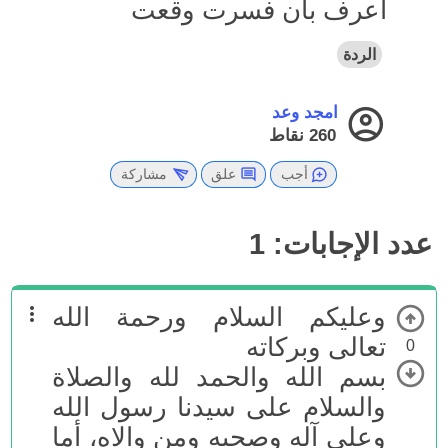
اعرف بأن فسرت وقعت
الردة
امجد وعد
260
نقاط
أجب
علق
مشاركة
عدد الإجابات:
1
وعليكم السلام ورحمة الله
تعالى وبركاته
0
بسم الله والحمد لله والصلاة
والسلام على سيدنا رسول الله
وعلى آله وصحبه ومن والاه، أما