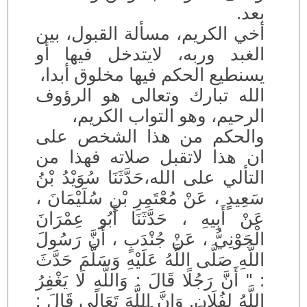
بعد.
أخي الكريم، مسألة القبول، بين
الغبد وربه، لايتدخل فيها أو
يسنطيع الحكم فيها مخلوق أبدا،
الله تبارك وتعالى هو الرؤوف
الرحيم، وهو التواب الكريم،
والحكم من هذا الشخص على
ان هذا لاتقبل صلاته فهذا من
التألي على الله،حَدَّثَنَا سُوَيْدُ بْنُ
سَعِيدٍ ، عَنْ مُعْتَمِرِ بْنِ سُلَيْمَانَ ،
عَنْ أَبِيهِ ، حَدَّثَنَا أَبُو عِمْرَانَ
الْجَوْنِيُّ ، عَنْ جُنْدَبٍ ، أَنَّ رَسُولَ
اللَّهِ صَلَّى اللَّهُ عَلَيْهِ وَسَلَّمَ حَدَّثَ
: " أَنَّ رَجُلًا قَالَ : وَاللَّهِ لَا يَغْفِرُ
اللَّهُ لِفُلَانٍ. وَإِنَّ اللَّهَ تَعَالَى قَالَ :