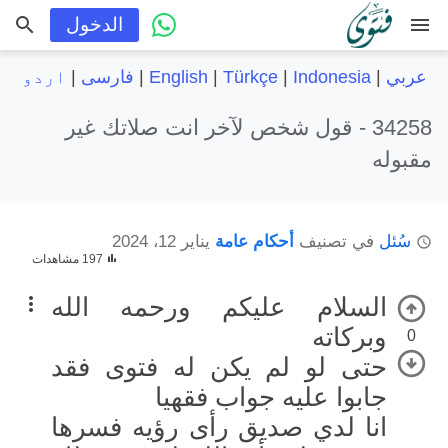
menu
الدخول
عربي
|
Indonesia
|
Türkçe
|
English
|
فارسی
|
اردو
34258 -
قول شخص لآخر انت صلاتك غير
مقبوله
سُئل
في تصنيف
أحكام عامة
يناير 12، 2024
197 مشاهدات
السلام عليكم ورحمه الله
وبركاته
0
حتى لو لم يكن له فتوى فقد
جابوا عليه جواب فقهيا
انا لدي صديق رأى رؤيه فسرها