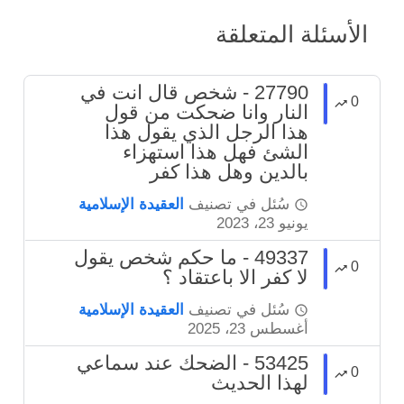
الأسئلة المتعلقة
27790 - شخص قال انت في
0
النار وانا ضحكت من قول
هذا الرجل الذي يقول هذا
الشئ فهل هذا استهزاء
بالدين وهل هذا كفر
سُئل
في تصنيف
العقيدة الإسلامية
يونيو 23، 2023
49337 - ما حكم شخص يقول
0
لا كفر الا باعتقاد ؟
سُئل
في تصنيف
العقيدة الإسلامية
أغسطس 23، 2025
53425 - الضحك عند سماعي
0
لهذا الحديث