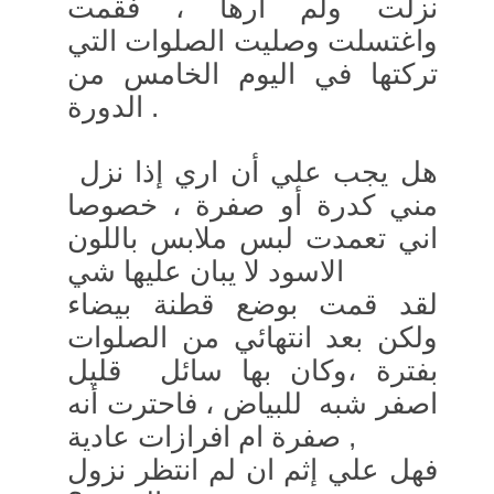
نزلت ولم أرها ، فقمت
واغتسلت وصليت الصلوات التي
تركتها في اليوم الخامس من
الدورة .
هل يجب علي أن اري إذا نزل
مني كدرة أو صفرة ، خصوصا
اني تعمدت لبس ملابس باللون
الاسود لا يبان عليها شي
لقد قمت بوضع قطنة بيضاء
ولكن بعد انتهائي من الصلوات
بفترة ،وكان بها سائل قليل
اصفر شبه للبياض ، فاحترت أنه
صفرة ام افرازات عادية ,
فهل علي إثم ان لم انتظر نزول