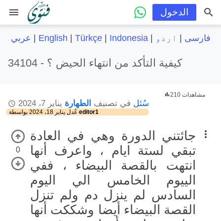
menu
الدخول
فارسی
|
اردو
|
Indonesia
|
Türkçe
|
English
|
عربي
كيفية التأكد من انتهاء الحيض ؟
34104 -
210 مشاهدات
سُئل
في تصنيف
الطهارة
يناير 7، 2024
editor1
بواسطة
عُدل
يناير 18، 2024
جائتني الدورة وهي في العادة
تبقي لستة ايام ، واعرف أنها
0
انتهت بالقصة البيضاء ، ففي
الييوم الخامس الي اليوم
السادس لم ينزل دم ولم تنزل
القصة البيضاء أيضا وشككت أنها