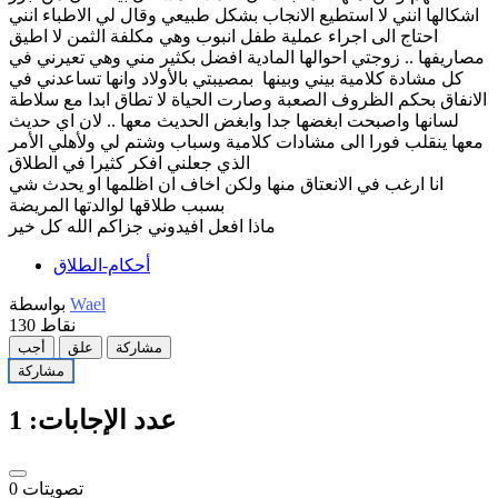
اشكالها انني لا استطيع الانجاب بشكل طبيعي وقال لي الاطباء انني
احتاج الى اجراء عملية طفل انبوب وهي مكلفة الثمن لا اطيق
مصاريفها .. زوجتي احوالها المادية افضل بكثير مني وهي تعيرني في
كل مشادة كلامية بيني وبينها بمصيبتي بالأولاد وانها تساعدني في
الانفاق بحكم الظروف الصعبة وصارت الحياة لا تطاق ابدا مع سلاطة
لسانها واصبحت ابغضها جدا وابغض الحديث معها .. لان اي حديث
معها ينقلب فورا الى مشادات كلامية وسباب وشتم لي ولأهلي الأمر
الذي جعلني افكر كثيرا في الطلاق
انا ارغب في الانعتاق منها ولكن اخاف ان اظلمها او يحدث شي
بسبب طلاقها لوالدتها المريضة
ماذا افعل افيدوني جزاكم الله كل خير
أحكام-الطلاق
Wael
بواسطة
نقاط
130
مشاركة
علق
أجب
مشاركة
عدد الإجابات:
1
تصويتات
0