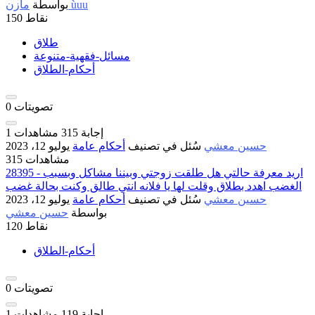
مازن ùuu
بواسطة
نقاط
150
طلاق
مسائل-فقهية-متنوعة
أحكام-الطلاق
تصويتات
0
إجابة
315
مشاهدات
1
حسين معشي
سُئل
في تصنيف
أحكام عامة
يوليو 12، 2023
315 مشاهدات
28395 - اريد معرفة حالتي هل طلقت زوجتي وبيننا مشاكل وبسبب
الغضب اهدد بطلاق وقلت لها يا فلانه انتي طالق وكنت بحالة غضب
حسين معشي
سُئل
في تصنيف
أحكام عامة
يوليو 12، 2023
بواسطة
حسين معشي
نقاط
120
أحكام-الطلاق
تصويتات
0
إجابة
119
مشاهدات
1