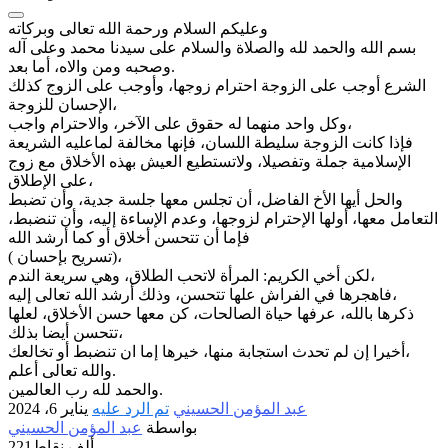
وعليكم السلام ورحمة الله تعالى وبركاته
بسم الله والحمد لله والصلاة والسلام على سيدنا محمد وعلى آله
وصحبه ومن والاه، أما بعد.
الشرع أوجب على الزوجة احترام زوجها، وأوجب على الزوج كذلك
الإحسان للزوجة،
وكل واحد منهما له حقوق على الآخر، والاحترام واجب،
فإذا كانت الزوجة سليطة اللسان، فإنها مخالفة لماعليه الشريعة
الإسلامية جملة وتفصيلا، ولاتستطيع العيش بهذه الأخلاق مع زوج
على الإطلاق،
والحل أيها الأخ الفاضل، أن تجلس معها جلسة جدية، وأن تضبط
التعامل معها، أولها الإحترام لزوجها، وعدم الإساءة إليه، وأن تنضبط،
فإما أن تتحسن أخلاق أو كما أرشد الله
( تسريح بإحسان)،
لكن أخي الكريم: المرأة لاتحب الطلاق، وهي سريعة الندم،
فاهجرها في الفراش علها تتحسن، وذلك أرشد الله تعالى إليه،
ذكرها بالله، عرفها حياة الصالحات، كن معها حسن الأخلاق، لعلها
تتحسن أيضا بذلك،
أخيرا إن لم تحدث استجابة منها، خيرها إما ان تنضبط أو تخالعك،
والله تعالى أعلم.
والحمد لله رب العالمين.
عبد المؤمن الحسيني
تم الرد عليه
يناير 6، 2024
بواسطة
عبد المؤمن الحسيني
221ألف
نقاط