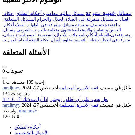
مسائل-فقهية-متنوعة
مسائل-مالية-معاصرة
أحكام-الطلاق
أحكام-
العبادات
مسائل-متفرقة-في-الصلاة
الحلال-والحرام
المسائل-المتعلقة-
بالعقيدة
تصانيف-متفرقة
مسائل-متفرقة-في-الطهارة
الصلاة
أحكام-
الحيض-والنفاس-والاستحاضة
فتاوى-متعلقة-بالحديث-الشريف
مسائل-
متفرقة-في-الصيام
أحكام-المعاملات
الأحوال-الشخصية
الحج-والعمرة
مسائل-
متفرقة-في-الحظر-والإباحة
التفسير-وعلوم-القرآن
أحكام-الصلاة
أحكام-المواريث
الأسئلة المتعلقة
تصويتات
0
إجابة
135
مشاهدات
1
سُئل
في تصنيف
فقه الأسرة المسلمة
أغسطس 27، 2024
mraljmyy
135 مشاهدات
41416 - هل يجب علي أن اطلق زوجتي إذا أرادت ذلك ؟
سُئل
في تصنيف
فقه الأسرة المسلمة
أغسطس 27، 2024
mraljmyy
mraljmyy
بواسطة
نقاط
120
أحكام-الطلاق
الأحوال-الشخصية