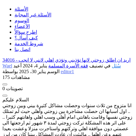
الأسئلة
الأسئلة غير المجابة
الوسوم
الأعضاء
اطرح سؤالاً
كيف أسأل؟
شروط الخدمة
اتصل بنا
اريد ان اطلق زوجتي لانها تؤذيني وتؤذي اهلي لانني لا انجب
34016 -
سُئل
في تصنيف
فقه الأسرة المسلمة
يناير 4، 2024
أعيد
Wael
editor1
بواسطة
الوسم
يناير 30، 2025
175 مشاهدات
تصويتات
0
السلام عليكم
انا متزوج من ثلاث سنوات وحصلت مشاكل كثيرة بيني وبين زوجتي
.. اول اسبابها ان حصلت مشاجرة بين زوجتي وأهلي حيث لم تمتلك
زوجتي نفسها وقامت باهانتي امام أهلي وسب اهلي واهانتهم كثيرا ..
على اثر هذه المشكلة تركت زوجتي لمدة ٣ شهور ثم ارجعتها الى
عصمتي دون موافقة اهلي وتركتهم واستاجرت منزلا وعشت بعيدا
عنهم وعن اهلها .. مالبثت ان عادت المشاكل بيننا كان من ابرز