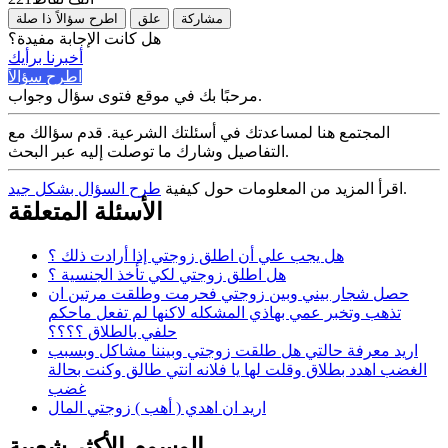
مشاركة
علق
اطرح سؤالاً ذا صلة
هل كانت الإجابة مفيدة؟
أخبرنا برأيك
اطرح سؤالاً
مرحبًا بك في موقع فتوى سؤال وجواب.
المجتمع هنا لمساعدتك في أسئلتك الشرعية. قدم سؤالك مع
التفاصيل وشارك ما توصلت إليه عبر البحث.
.
اقرأ المزيد من المعلومات حول كيفية
طرح السؤال بشكل جيد
الأسئلة المتعلقة
هل يجب علي أن اطلق زوجتي إذا أرادت ذلك ؟
هل اطلق زوجتي لكي تأخذ الجنسية ؟
حصل شجار بيني وبين زوجتي فحرمت وطلقت مرتين ان
تذهب وتخبر عمي بهاذي المشكله لاكنها لم تفعل ماحكم
حلفي بالطلاق ؟؟؟؟
اريد معرفة حالتي هل طلقت زوجتي وبيننا مشاكل وبسبب
الغضب اهدد بطلاق وقلت لها يا فلانه انتي طالق وكنت بحالة
غضب
اريد ان اهدي ( أهب ) زوجتي المال
الوسوم الأكثر شعبية