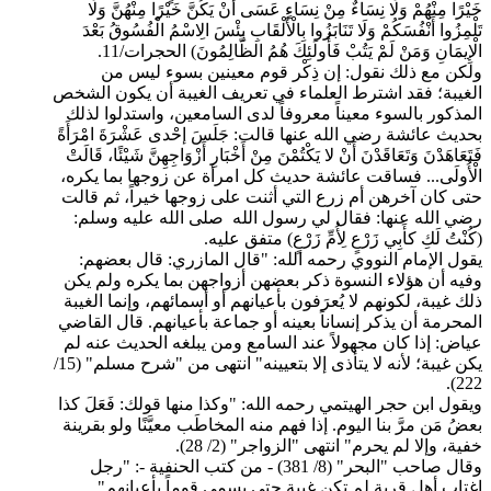
خَيْرًا مِنْهُمْ وَلَا نِسَاءٌ مِنْ نِسَاءٍ عَسَى أَنْ يَكُنَّ خَيْرًا مِنْهُنَّ وَلَا
تَلْمِزُوا أَنْفُسَكُمْ وَلَا تَنَابَزُوا بِالْأَلْقَابِ بِئْسَ الِاسْمُ الْفُسُوقُ بَعْدَ
الْإِيمَانِ وَمَنْ لَمْ يَتُبْ فَأُولَئِكَ هُمُ الظَّالِمُونَ) الحجرات/11.
ولكن مع ذلك نقول: إن ذِكْر قوم معينين بسوء ليس من
الغيبة؛ فقد اشترط العلماء في تعريف الغيبة أن يكون الشخص
المذكور بالسوء معيناً معروفاً لدى السامعين، واستدلوا لذلك
بحديث عائشة رضي الله عنها قالت: جَلَسَ إحْدى عَشْرَةَ امْرَأَةً
فَتَعَاهَدْنَ وَتَعَاقَدْنَ أَنْ لا يَكْتُمْنَ مِنْ أَخْبَارِ أَزْوَاجِهِنَّ شَيْئًا، قَالَتْ
الْأُولَى... فساقت عائشة حديث كل امرأة عن زوجها بما يكره،
حتى كان آخرهن أم زرع التي أثنت على زوجها خيراً، ثم قالت
رضي الله عنها: فقال لي رسول الله صلى الله عليه وسلم:
(كُنْتُ لَكِ كأَبِي زَرْعٍ لِأُمِّ زَرْعٍ) متفق عليه.
يقول الإمام النووي رحمه الله: "قال المازري: قال بعضهم:
وفيه أن هؤلاء النسوة ذكر بعضهن أزواجهن بما يكره ولم يكن
ذلك غيبة، لكونهم لا يُعرَفون بأعيانهم أو أسمائهم، وإنما الغيبة
المحرمة أن يذكر إنساناً بعينه أو جماعة بأعيانهم. قال القاضي
عياض: إذا كان مجهولاً عند السامع ومن يبلغه الحديث عنه لم
يكن غيبة؛ لأنه لا يتأذى إلا بتعيينه" انتهى من "شرح مسلم" (15/
222).
ويقول ابن حجر الهيتمي رحمه الله: "وكذا منها قولك: فَعَلَ كذا
بعضُ مَن مرَّ بنا اليوم. إذا فهم منه المخاطَب معيَّنًا ولو بقرينة
خفية، وإلا لم يحرم" انتهى "الزواجر" (2/ 28).
وقال صاحب "البحر" (8/ 381) - من كتب الحنفية -: "رجل
اغتاب أهل قرية لم تكن غيبة حتى يسمي قوماً بأعيانهم".