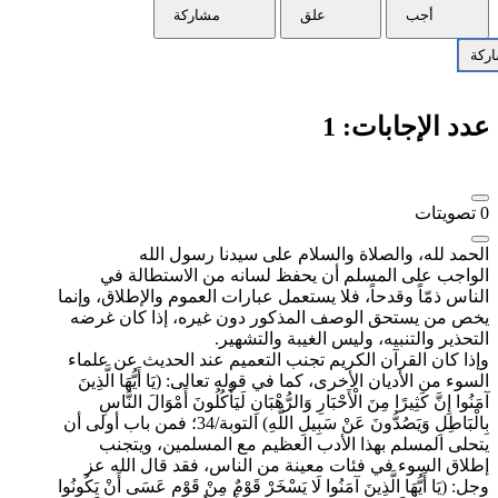
أجب
علق
مشاركة
ركة
عدد الإجابات:
1
0
تصويتات
الحمد لله، والصلاة والسلام على سيدنا رسول الله
الواجب على المسلم أن يحفظ لسانه من الاستطالة في
الناس ذمّاً وقدحاً، فلا يستعمل عبارات العموم والإطلاق، وإنما
يخص من يستحق الوصف المذكور دون غيره، إذا كان غرضه
التحذير والتنبيه، وليس الغيبة والتشهير.
وإذا كان القرآن الكريم تجنب التعميم عند الحديث عن علماء
السوء من الأديان الأخرى، كما في قوله تعالى: (يَا أَيُّهَا الَّذِينَ
آمَنُوا إِنَّ كَثِيرًا مِنَ الْأَحْبَارِ وَالرُّهْبَانِ لَيَأْكُلُونَ أَمْوَالَ النَّاسِ
بِالْبَاطِلِ وَيَصُدُّونَ عَنْ سَبِيلِ اللَّهِ) التوبة/34؛ فمن باب أولى أن
يتحلى المسلم بهذا الأدب العظيم مع المسلمين، ويتجنب
إطلاق السوء في فئات معينة من الناس، فقد قال الله عز
وجل: (يَا أَيُّهَا الَّذِينَ آمَنُوا لَا يَسْخَرْ قَوْمٌ مِنْ قَوْمٍ عَسَى أَنْ يَكُونُوا