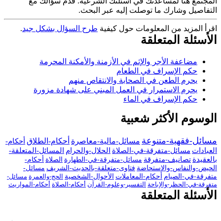
المجتمع هنا لمساعدتك في أسئلتك الشرعية. قدم سؤالك مع
التفاصيل وشارك ما توصلت إليه عبر البحث.
اقرأ المزيد من المعلومات حول كيفية
طرح السؤال بشكل جيد
.
الأسئلة المتعلقة
مضاعفة الأجر والإثم في الأزمنة والأمكنة المحرمة
حكم الإسراف في الطعام
يحرم الطعن في الصحابة والانتقاص منهم
يحرم الاستمرار في العمل المبني على شهادة مزورة
حكم الإسراف في الماء
الوسوم الأكثر شعبية
مسائل-فقهية-متنوعة
مسائل-مالية-معاصرة
أحكام-الطلاق
أحكام-
العبادات
مسائل-متفرقة-في-الصلاة
الحلال-والحرام
المسائل-المتعلقة-
بالعقيدة
تصانيف-متفرقة
مسائل-متفرقة-في-الطهارة
الصلاة
أحكام-
الحيض-والنفاس-والاستحاضة
فتاوى-متعلقة-بالحديث-الشريف
مسائل-
متفرقة-في-الصيام
أحكام-المعاملات
الأحوال-الشخصية
الحج-والعمرة
مسائل-
متفرقة-في-الحظر-والإباحة
التفسير-وعلوم-القرآن
أحكام-الصلاة
أحكام-المواريث
الأسئلة المتعلقة