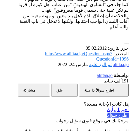
كما جاء في "الفتاوى الهندية": "من اغتاب أهل كورة أو قرية
لم تكن غيبة حتى يسمي قوماً معروفين" انتهى.
والخلاصة أن إطلاق الذم لأهل بلد معين أو مهنة معينة من
آفات اللسان الواجب اجتنابها، ولكنها لا تدخل في باب الغيبة.
والله أعلم.
---
حرر بتاريخ: 05.02.2012
المصدر:
http://www.aliftaa.jo/Question.aspx?
QuestionId=1996
aliftaa.jo
تم الرد عليه
مارس 24، 2022
بواسطة
aliftaa.jo
191ألف
نقاط
اطرح سؤالاً ذا صلة
علق
مشاركة
هل كانت الإجابة مفيدة؟
أخبرنا برأيك
اطرح سؤالاً
مرحبًا بك في موقع فتوى سؤال وجواب.