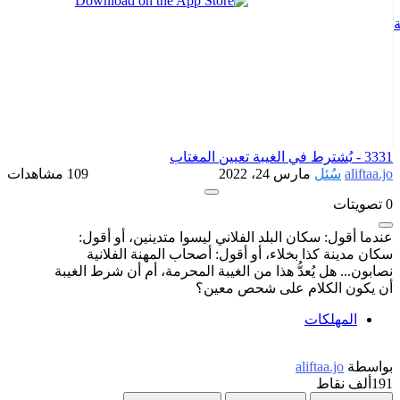
ة
3331 -
يُشترط في الغيبة تعيين المغتاب
aliftaa.jo
سُئل
مارس 24، 2022
109 مشاهدات
0
تصويتات
عندما أقول: سكان البلد الفلاني ليسوا متدينين، أو أقول:
سكان مدينة كذا بخلاء، أو أقول: أصحاب المهنة الفلانية
نصابون... هل يُعدُّ هذا من الغيبة المحرمة، أم أن شرط الغيبة
أن يكون الكلام على شحص معين؟
المهلكات
بواسطة
aliftaa.jo
191ألف
نقاط