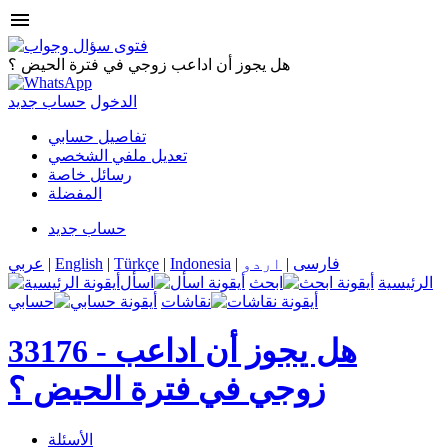
menu
هل يجوز أن اداعب زوجي في فترة الحيض ؟
الدخول
حساب جديد
تفاصيل حسابي
تعديل ملفي الشخصي
رسائل خاصة
المفضلة
حساب جديد
فارسی
|
اردو
|
Indonesia
|
Türkçe
|
English
|
عربي
الرئيسية
ابحث
اسأل
نقاشات
حسابي
هل يجوز أن اداعب
33176 -
زوجي في فترة الحيض ؟
الأسئلة