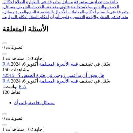
بالعقيدة
تصانيف-متفرقة
مسائل-متفرقة-في-الطهارة
الصلاة
أحكام-
الحيض-والنفاس-والاستحاضة
فتاوى-متعلقة-بالحديث-الشريف
مسائل-
متفرقة-في-الصيام
أحكام-المعاملات
الأحوال-الشخصية
الحج-والعمرة
مسائل-
متفرقة-في-الحظر-والإباحة
التفسير-وعلوم-القرآن
أحكام-الصلاة
أحكام-المواريث
الأسئلة المتعلقة
تصويتات
0
إجابة
150
مشاهدات
1
سُئل
في تصنيف
فقه الأسرة المسلمة
أكتوبر 6، 2024
R A
150 مشاهدات
42515 - هل يجوز أن يداعبني زوجي في فترة الحيض ؟
سُئل
في تصنيف
فقه الأسرة المسلمة
أكتوبر 6، 2024
R A
R A
بواسطة
نقاط
120
مسائل-خاصة-بالمرأة
تصويتات
0
إجابة
162
مشاهدات
1