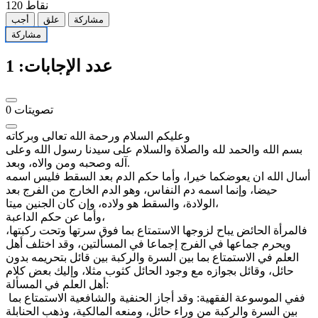
نقاط
120
مشاركة
علق
أجب
مشاركة
عدد الإجابات:
1
تصويتات
0
وعليكم السلام ورحمة الله تعالى وبركاته
بسم الله والحمد لله والصلاة والسلام على سيدنا رسول الله وعلى
آله وصحبه ومن والاه، وبعد.
أسال الله ان يعوضكما خيرا، وأما حكم الدم بعد السقط فليس اسمه
حيضا، وإنما اسمه دم النفاس، وهو الدم الخارج من الفرج بعد
الولادة، والسقط هو ولاده، وإن كان الجنين ميتا،
وأما عن حكم الداعبة،
فالمرأة الحائض يباح لزوجها الاستمتاع بما فوق سرتها وتحت ركبتها،
ويحرم جماعها في الفرج إجماعا في المسألتين، وقد اختلف أهل
العلم في الاستمتاع بما بين السرة والركبة بين قائل بتحريمه بدون
حائل، وقائل بجوازه مع وجود الحائل كثوب مثلا، وإليك بعض كلام
أهل العلم في المسألة:
ففي الموسوعة الفقهية: وقد أجاز الحنفية والشافعية الاستمتاع بما
بين السرة والركبة من وراء حائل، ومنعه المالكية، وذهب الحنابلة