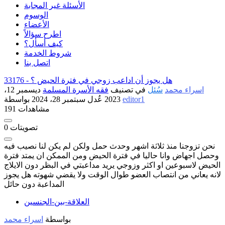
الأسئلة غير المجابة
الوسوم
الأعضاء
اطرح سؤالاً
كيف أسأل؟
شروط الخدمة
اتصل بنا
هل يجوز أن اداعب زوجي في فترة الحيض ؟
33176 -
اسراء محمد
سُئل
في تصنيف
فقه الأسرة المسلمة
ديسمبر 12،
editor1
بواسطة
2023
عُدل
سبتمبر 28، 2024
191 مشاهدات
تصويتات
0
نحن تزوجنا منذ ثلاثة اشهر وحدث حمل ولكن لم يكن لنا نصيب فيه
وحصل اجهاض وانا حاليا في فترة الحيض ومن الممكن ان يمتد فترة
الحيض لاسبوعين او اكثر وزوجي يريد مداعبتي في البظر دون الايلاج
لانه يعاني من انتصاب العضو طوال الوقت ولا يقضي شهوته هل يجوز
المداعبة دون حائل
العلاقة-بين-الجنسين
بواسطة
اسراء محمد