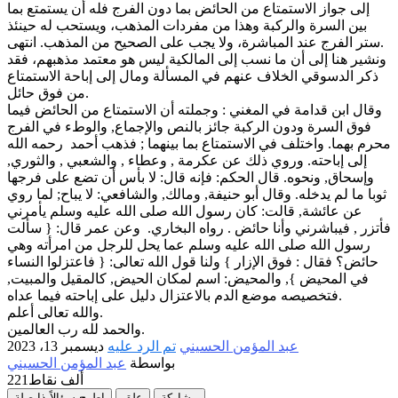
إلى جواز الاستمتاع من الحائض بما دون الفرج فله أن يستمتع بما
بين السرة والركبة وهذا من مفردات المذهب، ويستحب له حينئذ
ستر الفرج عند المباشرة، ولا يجب على الصحيح من المذهب. انتهى.
ونشير هنا إلى أن ما نسب إلى المالكية ليس هو معتمد مذهبهم، فقد
ذكر الدسوقي الخلاف عنهم في المسألة ومال إلى إباحة الاستمتاع
من فوق حائل.
وقال ابن قدامة في المغني : وجملته أن الاستمتاع من الحائض فيما
فوق السرة ودون الركبة جائز بالنص والإجماع, والوطء في الفرج
محرم بهما. واختلف في الاستمتاع بما بينهما ; فذهب أحمد رحمه الله
إلى إباحته. وروي ذلك عن عكرمة , وعطاء , والشعبي , والثوري,
وإسحاق, ونحوه. قال الحكم: فإنه قال: لا بأس أن تضع على فرجها
ثوبا ما لم يدخله. وقال أبو حنيفة, ومالك, والشافعي: لا يباح; لما روي
عن عائشة, قالت: كان رسول الله صلى الله عليه وسلم يأمرني
فأتزر , فيباشرني وأنا حائض . رواه البخاري. وعن عمر قال: { سألت
رسول الله صلى الله عليه وسلم عما يحل للرجل من امرأته وهي
حائض؟ فقال : فوق الإزار } ولنا قول الله تعالى: { فاعتزلوا النساء
في المحيض }, والمحيض: اسم لمكان الحيض, كالمقيل والمبيت,
فتخصيصه موضع الدم بالاعتزال دليل على إباحته فيما عداه.
والله تعالى أعلم.
والحمد لله رب العالمين.
عبد المؤمن الحسيني
تم الرد عليه
ديسمبر 13، 2023
بواسطة
عبد المؤمن الحسيني
221ألف
نقاط
مشاركة
علق
اطرح سؤالاً ذا صلة