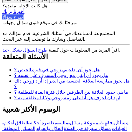
هل كانت الإجابة مفيدة؟
أخبرنا برأيك
اطرح سؤالاً
مرحبًا بك في موقع فتوى سؤال وجواب.
المجتمع هنا لمساعدتك في أسئلتك الشرعية. قدم سؤالك مع
التفاصيل وشارك ما توصلت إليه عبر البحث.
.
اقرأ المزيد من المعلومات حول كيفية
طرح السؤال بشكل جيد
الأسئلة المتعلقة
هل يجوز أن يداعبني زوجي في فترة الحيض ؟
هل يجوز أن ابقى مع زوجي المسرف على نفسه ؟
هل يجوز ممارسة العلاقة الجنسية من الدبر إذا أراد زوجي ذلك
؟
ما هي حدود العلاقة بين الطرفين خلال فترة العدة للمطلقة ؟
اريد ان اعرف هل أنا على زمة زوجي ولا انا مطلقة منه ؟
الوسوم الأكثر شعبية
مسائل-فقهية-متنوعة
مسائل-مالية-معاصرة
أحكام-الطلاق
أحكام-
العبادات
مسائل-متفرقة-في-الصلاة
الحلال-والحرام
المسائل-المتعلقة-