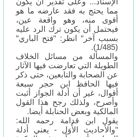
الإسناد... وعلى تقدير أن يكون
مما يحتج به فقد عارضه ما هو
أقوى منه، وهو واقعة عين،
فيحتمل أن يكون ترك الرد عليه
بسبب آخر" انظر: "فتح الباري"
(1/485).
والمسألة من مسائل الخلاف
الطويلة التي تعارضت فيها الآثار
عن الصحابة والتابعين، حتى ذكر
فيها الحافظ ابن حجر سبعة
أقوال، غير أن أدلة الجواز أثبت
وأصرح، ولذلك رجح هذا القول
المالكية وبعض الحنابلة أيضا.
يقول ابن قدامة رحمه الله:
"والأحاديث الأُوَل - يعني أدلة