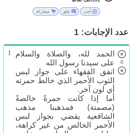
أجب
علق
مشاركة
عدد الإجابات:
1
الحمد لله، والصلاة والسلام
على سيدنا رسول الله
0
اتفق الفقهاء على جواز لبس
الثوب الأحمر الذي خالط حمرته
أي لون آخر.
أما إذا كانت حمرةً خالصةً
(مصمتة) فمذهبنا مذهب
الشافعية يقضي بجواز لبس
الأحمر الخالص من غير كراهة،