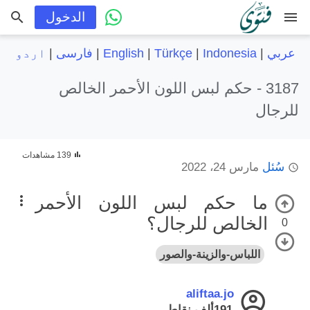
menu
الدخول
عربي
|
Indonesia
|
Türkçe
|
English
|
فارسی
|
اردو
3187 -
حكم لبس اللون الأحمر الخالص
للرجال
139 مشاهدات
سُئل
مارس 24، 2022
ما حكم لبس اللون الأحمر
الخالص للرجال؟
0
اللباس-والزينة-والصور
aliftaa.jo
191ألف
نقاط