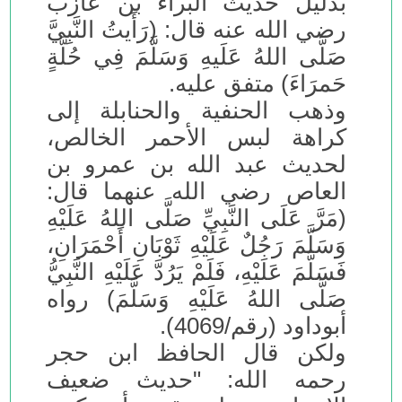
بدليل حديث البراء بن عازب
رضي الله عنه قال: (رَأَيتُ النَّبِيَّ
صَلَّى اللهُ عَلَيهِ وَسَلَّمَ فِي حُلَّةٍ
حَمرَاءَ) متفق عليه.
وذهب الحنفية والحنابلة إلى
كراهة لبس الأحمر الخالص،
لحديث عبد الله بن عمرو بن
العاص رضي الله عنهما قال:
(مَرَّ عَلَى النَّبِيِّ صَلَّى اللهُ عَلَيْهِ
وَسَلَّمَ رَجُلٌ عَلَيْهِ ثَوْبَانِ أَحْمَرَانِ،
فَسَلَّمَ عَلَيْهِ، فَلَمْ يَرُدَّ عَلَيْهِ النَّبِيُّ
صَلَّى اللهُ عَلَيْهِ وَسَلَّمَ) رواه
أبوداود (رقم/4069).
ولكن قال الحافظ ابن حجر
رحمه الله: "حديث ضعيف