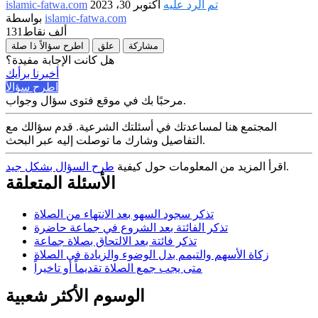
تم الرد عليه
أكتوبر 30، 2023
islamic-fatwa.com
islamic-fatwa.com
بواسطة
131ألف
نقاط
مشاركة
علق
اطرح سؤالاً ذا صلة
هل كانت الإجابة مفيدة؟
أخبرنا برأيك
اطرح سؤالاً
مرحبًا بك في موقع فتوى سؤال وجواب.
المجتمع هنا لمساعدتك في أسئلتك الشرعية. قدم سؤالك مع
التفاصيل وشارك ما توصلت إليه عبر البحث.
.
اقرأ المزيد من المعلومات حول كيفية
طرح السؤال بشكل جيد
الأسئلة المتعلقة
تذكر سجود السهو بعد الانتهاء من الصلاة
تذكر الفائتة بعد الشروع في جماعة حاضرة
تذكر فائتة بعد الالتحاق بصلاة جماعة
زكاة الأسهم والتيمم بدل الوضوء والزيادة في الصلاة
متى يجب جمع الصلاة تقديماً أو تاخيراً
الوسوم الأكثر شعبية