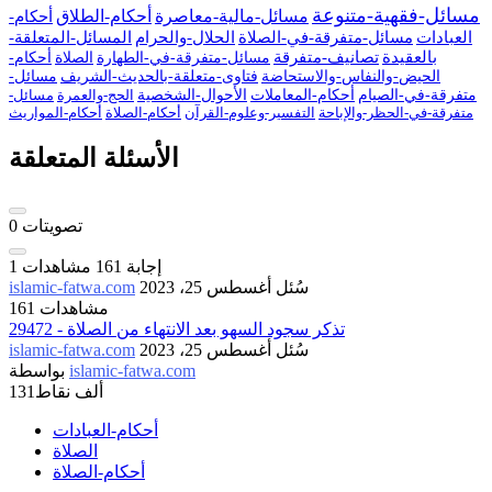
مسائل-فقهية-متنوعة
مسائل-مالية-معاصرة
أحكام-الطلاق
أحكام-
العبادات
مسائل-متفرقة-في-الصلاة
الحلال-والحرام
المسائل-المتعلقة-
بالعقيدة
تصانيف-متفرقة
مسائل-متفرقة-في-الطهارة
الصلاة
أحكام-
الحيض-والنفاس-والاستحاضة
فتاوى-متعلقة-بالحديث-الشريف
مسائل-
متفرقة-في-الصيام
أحكام-المعاملات
الأحوال-الشخصية
الحج-والعمرة
مسائل-
متفرقة-في-الحظر-والإباحة
التفسير-وعلوم-القرآن
أحكام-الصلاة
أحكام-المواريث
الأسئلة المتعلقة
تصويتات
0
إجابة
161
مشاهدات
1
سُئل
أغسطس 25، 2023
islamic-fatwa.com
161 مشاهدات
29472 - تذكر سجود السهو بعد الانتهاء من الصلاة
سُئل
أغسطس 25، 2023
islamic-fatwa.com
islamic-fatwa.com
بواسطة
131ألف
نقاط
أحكام-العبادات
الصلاة
أحكام-الصلاة