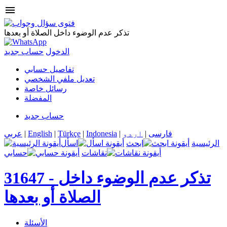
menu
تذكر عدم الوضوء داخل الصلاة أو بعدها
الدخول
حساب جديد
تفاصيل حسابي
تعديل ملفي الشخصي
رسائل خاصة
المفضلة
حساب جديد
فارسی
|
اردو
|
Indonesia
|
Türkçe
|
English
|
عربي
الرئيسية
ابحث
اسأل
نقاشات
حسابي
تذكر عدم الوضوء داخل
31647 -
الصلاة أو بعدها
الأسئلة