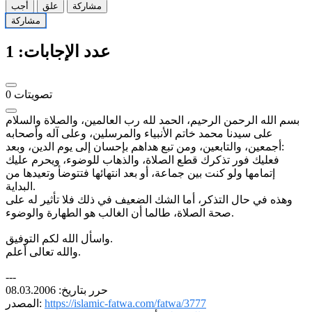
مشاركة
علق
أجب
مشاركة
عدد الإجابات:
1
تصويتات
0
بسم الله الرحمن الرحيم، الحمد لله رب العالمين، والصلاة والسلام
على سيدنا محمد خاتم الأنبياء والمرسلين، وعلى آله وأصحابه
أجمعين، والتابعين، ومن تبع هداهم بإحسان إلى يوم الدين، وبعد:
فعليك فور تذكرك قطع الصلاة، والذهاب للوضوء، ويحرم عليك
إتمامها ولو كنت بين جماعة، أو بعد انتهائها فتتوضأ وتعيدها من
البداية.
وهذه في حال التذكر، أما الشك الضعيف في ذلك فلا تأثير له على
صحة الصلاة، طالما أن الغالب هو الطهارة والوضوء.
واسأل الله لكم التوفيق.
والله تعالى أعلم.
---
حرر بتاريخ: 08.03.2006
https://islamic-fatwa.com/fatwa/3777
المصدر: