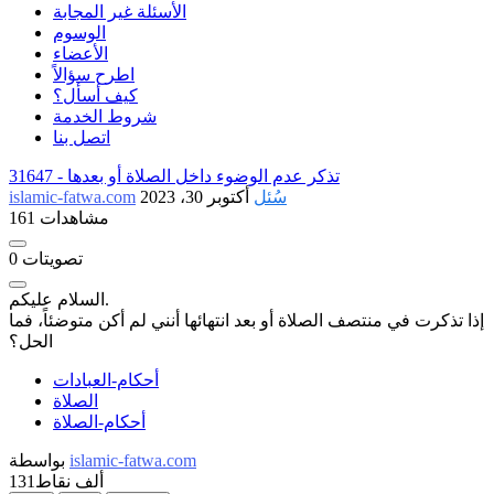
الأسئلة غير المجابة
الوسوم
الأعضاء
اطرح سؤالاً
كيف أسأل؟
شروط الخدمة
اتصل بنا
تذكر عدم الوضوء داخل الصلاة أو بعدها
31647 -
سُئل
أكتوبر 30، 2023
islamic-fatwa.com
161 مشاهدات
تصويتات
0
السلام عليكم.
إذا تذكرت في منتصف الصلاة أو بعد انتهائها أنني لم أكن متوضئاً، فما
الحل؟
أحكام-العبادات
الصلاة
أحكام-الصلاة
islamic-fatwa.com
بواسطة
131ألف
نقاط