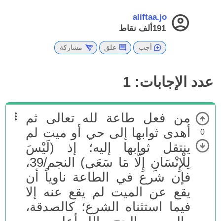
aliftaa.jo
191ألف
نقاط
أجب
علق
مشاركة
عدد الإجابات:
1
من فعل طاعة لله تعالى ثم
أهدى ثوابها إلى حي أو ميت لم
0
ينتقل ثوابها إليه؛ إذ (لَيْسَ
لِلْإِنْسَانِ إِلَّا مَا سَعَى) النجم/39،
فإن شرع في الطاعة ناوياً أن
يقع عن الميت لم يقع عنه إلا
فيما استثناه الشرع؛ كالصدقة،