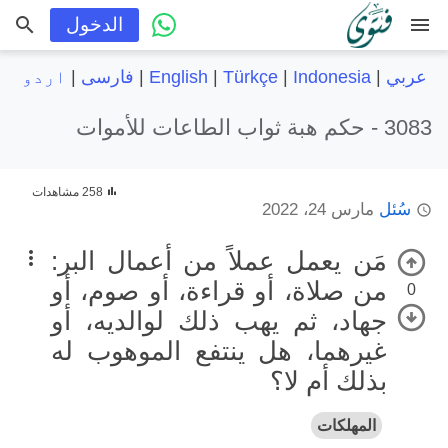
menu
الدخول
عربي
|
Indonesia
|
Türkçe
|
English
|
فارسی
|
اردو
3083 -
حكم هبة ثواب الطاعات للأموات
258 مشاهدات
سُئل
مارس 24، 2022
مَن يعمل عملاً من أعمال البر:
من صلاة، أو قراءة، أو صوم، أو
0
جهاد، ثم يهب ذلك لوالديه، أو
غيرهما، هل ينتفع الموهوب له
بذلك أم لا؟
المهلكات