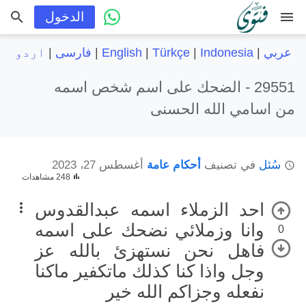
menu
الدخول
عربي
|
Indonesia
|
Türkçe
|
English
|
فارسی
|
اردو
29551 -
الضحك على اسم شخص اسمه
من اسامي الله الحسنى
سُئل
في تصنيف
أحكام عامة
أغسطس 27، 2023
248 مشاهدات
احد الزملاء اسمه عبدالقدوس
وانا وزملائي نضحك على اسمه
0
فاهل نحن نستهزئ بالله عز
وجل واذا كنا كذلك ماتكفير ماكنا
نفعله وجزاكم الله خير