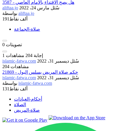
3587 - هل يصح الاقتداء بالإمام العاصي
سُئل
مارس 24، 2022
aliftaa.jo
aliftaa.jo
بواسطة
191ألف
نقاط
صلاة-الجماعة
تصويتات
0
إجابة
204
مشاهدات
1
سُئل
ديسمبر 31، 2022
islamic-fatwa.com
204 مشاهدات
21869 - حكم صلاة المريض بسلس البول
سُئل
ديسمبر 31، 2022
islamic-fatwa.com
islamic-fatwa.com
بواسطة
131ألف
نقاط
أحكام-العبادات
الصلاة
صلاة-المريض