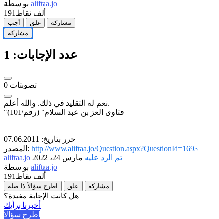
aliftaa.jo
بواسطة
191ألف
نقاط
مشاركة
علق
أجب
مشاركة
عدد الإجابات:
1
تصويتات
0
نعم له التقليد في ذلك. والله أعلم.
"فتاوى العز بن عبد السلام" (رقم/101)
---
حرر بتاريخ: 07.06.2011
http://www.aliftaa.jo/Question.aspx?QuestionId=1693
المصدر:
تم الرد عليه
مارس 24، 2022
aliftaa.jo
aliftaa.jo
بواسطة
191ألف
نقاط
مشاركة
علق
اطرح سؤالاً ذا صلة
هل كانت الإجابة مفيدة؟
أخبرنا برأيك
اطرح سؤالاً