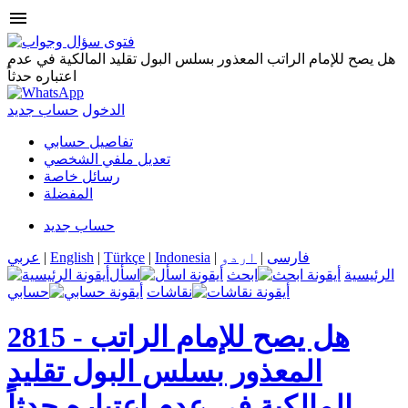
menu
هل يصح للإمام الراتب المعذور بسلس البول تقليد المالكية في عدم
اعتباره حدثاً
الدخول
حساب جديد
تفاصيل حسابي
تعديل ملفي الشخصي
رسائل خاصة
المفضلة
حساب جديد
فارسی
|
اردو
|
Indonesia
|
Türkçe
|
English
|
عربي
الرئيسية
ابحث
اسأل
نقاشات
حسابي
هل يصح للإمام الراتب
2815 -
المعذور بسلس البول تقليد
المالكية في عدم اعتباره حدثاً