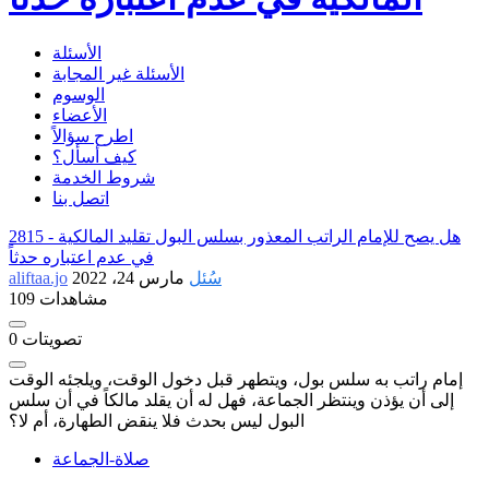
الأسئلة
الأسئلة غير المجابة
الوسوم
الأعضاء
اطرح سؤالاً
كيف أسأل؟
شروط الخدمة
اتصل بنا
هل يصح للإمام الراتب المعذور بسلس البول تقليد المالكية
2815 -
في عدم اعتباره حدثاً
سُئل
مارس 24، 2022
aliftaa.jo
109 مشاهدات
تصويتات
0
إمام راتب به سلس بول، ويتطهر قبل دخول الوقت، ويلجئه الوقت
إلى أن يؤذن وينتظر الجماعة، فهل له أن يقلد مالكاً في أن سلس
البول ليس بحدث فلا ينقض الطهارة، أم لا؟
صلاة-الجماعة