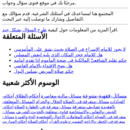
مرحبًا بك في موقع فتوى سؤال وجواب.
المجتمع هنا لمساعدتك في أسئلتك الشرعية. قدم سؤالك مع
التفاصيل وشارك ما توصلت إليه عبر البحث.
.
اقرأ المزيد من المعلومات حول كيفية
طرح السؤال بشكل جيد
الأسئلة المتعلقة
لا يجوز للإمام الإسراع في الصلاة بحيث يشق على المأمومين
هل للإمام حجز المكان الذي يليه لبعض المصلين
حكم تقليد الشافعيِّ المالكيةَ في صحة المأموم إذا تقدم إمامه
هل يصح الاقتداء بالإمام العاصي
حكم صلاة المريض بسلس البول
الوسوم الأكثر شعبية
مسائل-فقهية-متنوعة
مسائل-مالية-معاصرة
أحكام-الطلاق
أحكام-
العبادات
مسائل-متفرقة-في-الصلاة
الحلال-والحرام
المسائل-المتعلقة-
بالعقيدة
تصانيف-متفرقة
مسائل-متفرقة-في-الطهارة
الصلاة
أحكام-
الحيض-والنفاس-والاستحاضة
فتاوى-متعلقة-بالحديث-الشريف
مسائل-
متفرقة-في-الصيام
أحكام-المعاملات
الأحوال-الشخصية
الحج-والعمرة
مسائل-
متفرقة-في-الحظر-والإباحة
التفسير-وعلوم-القرآن
أحكام-الصلاة
أحكام-المواريث