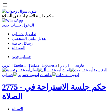
menu
حكم جلسة الاستراحة في الصلاة
الدخول
حساب جديد
تفاصيل حسابي
تعديل ملفي الشخصي
رسائل خاصة
المفضلة
حساب جديد
فارسی
|
اردو
|
Indonesia
|
Türkçe
|
English
|
عربي
الرئيسية
ابحث
اسأل
نقاشات
حسابي
حكم جلسة الاستراحة في
2775 -
الصلاة
الأسئلة