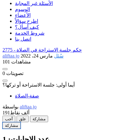
الأسئلة غير المجابة
الوسوم
الأعضاء
اطرح سؤالاً
كيف أسأل؟
شروط الخدمة
اتصل بنا
حكم جلسة الاستراحة في الصلاة
2775 -
سُئل
مارس 24، 2022
aliftaa.jo
101 مشاهدات
تصويتات
0
أيما أولى: جلسة الاستراحة أو تركها؟
صفة-الصلاة
aliftaa.jo
بواسطة
191ألف
نقاط
مشاركة
علق
أجب
مشاركة
عدد الإجابات:
1