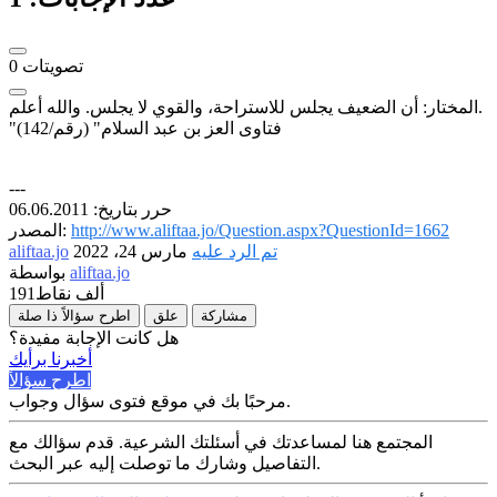
تصويتات
0
المختار: أن الضعيف يجلس للاستراحة، والقوي لا يجلس. والله أعلم.
"فتاوى العز بن عبد السلام" (رقم/142)
---
حرر بتاريخ: 06.06.2011
http://www.aliftaa.jo/Question.aspx?QuestionId=1662
المصدر:
تم الرد عليه
مارس 24، 2022
aliftaa.jo
aliftaa.jo
بواسطة
191ألف
نقاط
مشاركة
علق
اطرح سؤالاً ذا صلة
هل كانت الإجابة مفيدة؟
أخبرنا برأيك
اطرح سؤالاً
مرحبًا بك في موقع فتوى سؤال وجواب.
المجتمع هنا لمساعدتك في أسئلتك الشرعية. قدم سؤالك مع
التفاصيل وشارك ما توصلت إليه عبر البحث.