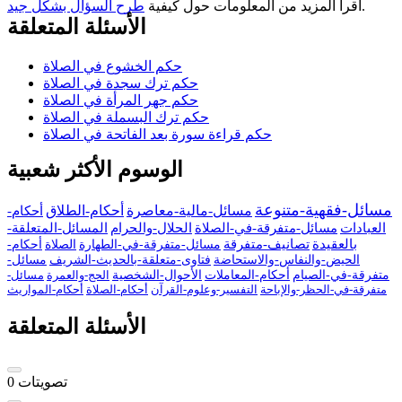
.
اقرأ المزيد من المعلومات حول كيفية
طرح السؤال بشكل جيد
الأسئلة المتعلقة
حكم الخشوع في الصلاة
حكم ترك سجدة في الصلاة
حكم جهر المرأة في الصلاة
حكم ترك البسملة في الصلاة
حكم قراءة سورة بعد الفاتحة في الصلاة
الوسوم الأكثر شعبية
مسائل-فقهية-متنوعة
مسائل-مالية-معاصرة
أحكام-الطلاق
أحكام-
العبادات
مسائل-متفرقة-في-الصلاة
الحلال-والحرام
المسائل-المتعلقة-
بالعقيدة
تصانيف-متفرقة
مسائل-متفرقة-في-الطهارة
الصلاة
أحكام-
الحيض-والنفاس-والاستحاضة
فتاوى-متعلقة-بالحديث-الشريف
مسائل-
متفرقة-في-الصيام
أحكام-المعاملات
الأحوال-الشخصية
الحج-والعمرة
مسائل-
متفرقة-في-الحظر-والإباحة
التفسير-وعلوم-القرآن
أحكام-الصلاة
أحكام-المواريث
الأسئلة المتعلقة
تصويتات
0