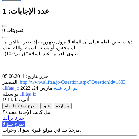
عدد الإجابات:
1
تصويتات
0
ذهب بعض العلماء إلى أن الماء لا تزول طهوريته إذا تغير بطاهر، ما
لم ينجس، أو يسلب اسمه. والله أعلم.
"فتاوى العز بن عبد السلام" (رقم/102)
---
حرر بتاريخ: 05.06.2011
http://www.aliftaa.jo/Question.aspx?QuestionId=1633
المصدر:
تم الرد عليه
مارس 24، 2022
aliftaa.jo
aliftaa.jo
بواسطة
191ألف
نقاط
مشاركة
علق
اطرح سؤالاً ذا صلة
هل كانت الإجابة مفيدة؟
أخبرنا برأيك
اطرح سؤالاً
مرحبًا بك في موقع فتوى سؤال وجواب.