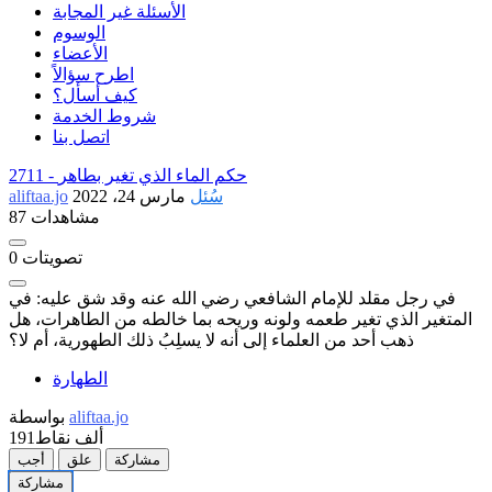
الأسئلة غير المجابة
الوسوم
الأعضاء
اطرح سؤالاً
كيف أسأل؟
شروط الخدمة
اتصل بنا
حكم الماء الذي تغير بطاهر
2711 -
سُئل
مارس 24، 2022
aliftaa.jo
87 مشاهدات
تصويتات
0
في رجل مقلد للإمام الشافعي رضي الله عنه وقد شق عليه: في
المتغير الذي تغير طعمه ولونه وريحه بما خالطه من الطاهرات، هل
ذهب أحد من العلماء إلى أنه لا يسلِبُ ذلك الطهورية، أم لا؟
الطهارة
aliftaa.jo
بواسطة
191ألف
نقاط
مشاركة
علق
أجب
مشاركة