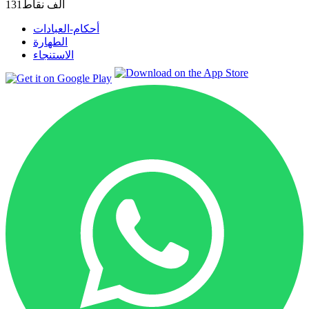
131ألف
نقاط
أحكام-العبادات
الطهارة
الاستنجاء