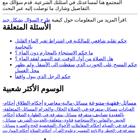
المجتمع هنا لمساعدتك في أسئلتك الشرعية. قدم سؤالك مع
التفاصيل وشارك ما توصلت إليه عبر البحث.
.
اقرأ المزيد من المعلومات حول كيفية
طرح السؤال بشكل جيد
الأسئلة المتعلقة
حكم تقليد شافعي للمالكية في اشتراط تغير الماء القليل
بالنجاسة
ما حكم الاستنجاء بالمحارم دون الماء ؟
هل الصلاة من أول الوقت عند التيمم لفقد الماء ؟
حكم المسح على الجورب الذي سقطت الى الأسفل ولم يظهر
محل الغسل
حكم الرجل الذي يبول واقفاً
الوسوم الأكثر شعبية
مسائل-فقهية-متنوعة
مسائل-مالية-معاصرة
أحكام-الطلاق
أحكام-
العبادات
مسائل-متفرقة-في-الصلاة
الحلال-والحرام
المسائل-المتعلقة-
بالعقيدة
تصانيف-متفرقة
مسائل-متفرقة-في-الطهارة
الصلاة
أحكام-
الحيض-والنفاس-والاستحاضة
فتاوى-متعلقة-بالحديث-الشريف
مسائل-
متفرقة-في-الصيام
أحكام-المعاملات
الأحوال-الشخصية
الحج-والعمرة
مسائل-
متفرقة-في-الحظر-والإباحة
التفسير-وعلوم-القرآن
أحكام-الصلاة
أحكام-المواريث