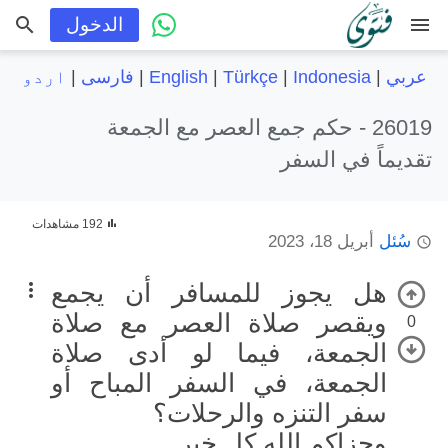
menu
الدخول
عربي
|
Indonesia
|
Türkçe
|
English
|
فارسی
|
اردو
26019 -
حكم جمع العصر مع الجمعة
تقديماً في السفر
192 مشاهدات
سُئل
أبريل 18، 2023
هل يجوز للمسافر أن يجمع
ويقصر صلاة العصر مع صلاة
0
الجمعة، فيما لو أدى صلاة
الجمعة، في السفر المباح أو
سفر التنزه والرحلات؟
وجزاكم الله كل خير.