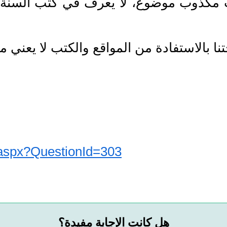
 مكذوب موضوع، لا يعرف في كتب السنة وا
n.aspx?QuestionId=303
هل كانت الإجابة مفيدة؟