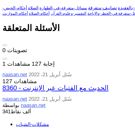
بالعقيدة
تصانيف-متفرقة
مسائل-متفرقة-في-الطهارة
الصلاة
أحكام-الحيض-
ل-متفرقة-في-الحظر-والإباحة
التفسير-وعلوم-القرآن
أحكام-الصلاة
أحكام-المواريث
الأسئلة المتعلقة
تصويتات
0
إجابة
127
مشاهدات
1
سُئل
أبريل 21، 2022
naasan.net
127 مشاهدات
8360 - الحديث مع الفتيات عبر الإنترنت
سُئل
أبريل 21، 2022
naasan.net
naasan.net
بواسطة
341ألف
نقاط
مشكلات-الشباب