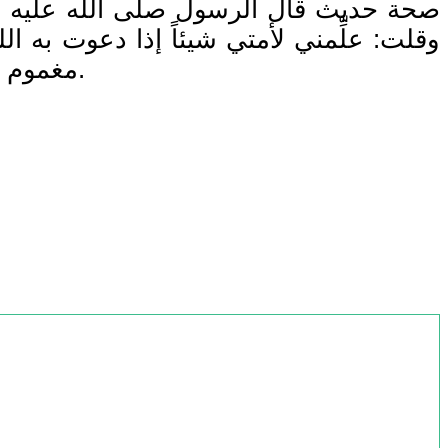
صحة حديث قال الرسول صلى الله عليه وس
مغموم أو مديون وذو حاجة إلا فرج الله عنه: سبحانك أنت الله لا إله إلا أنت الواسع اللطيف...).