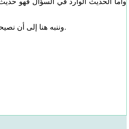
وأما الحديث الوارد في السؤال فهو حديث
وننبه هنا إلى أن نصيحتنا بالاستفادة من المواقع والكتب لا يعني موافقتنا على جميع ما ينشر فيها. والله أعلم.