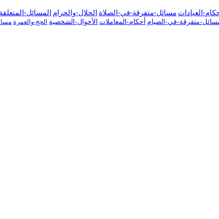
كام-العبادات
مسائل-متفرقة-في-الصلاة
الحلال-والحرام
المسائل-المتعلقة-
سائل-متفرقة-في-الصيام
أحكام-المعاملات
الأحوال-الشخصية
الحج-والعمرة
مسائ