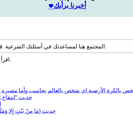
أخبرنا برأيك
المجتمع هنا لمساعدتك في أسئلتك الشرعية. قدم سؤالك مع التفاصيل وشارك ما توصلت إليه عبر البحث.
.
اقرأ
 بالكرة الأرضية اي شخص بالعالم يحاسب وأما مصيره وحيات
حديث "انتفاخ ا
ل
حديث (مَا مِنْ بَيْتٍ إِلا وَمَلَ