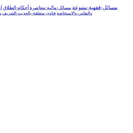
مسائل-فقهية-متنوعة
مسائل-مالية-معاصرة
أحكام-الطلاق
أح
والنفاس-والاستحاضة
فتاوى-متعلقة-بالحديث-الشريف
م