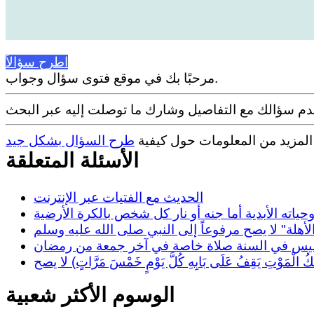
اطرح سؤالاً
مرحبًا بك في موقع فتوى سؤال وجواب.
 المزيد من المعلومات حول كيفية
طرح السؤال بشكل جيد
الأسئلة المتعلقة
الحديث مع الفتيات عبر الإنترنت
ه الأبدية أما جنه أو نار كل شخص بالكرة الأرضية
لأهلة" لا يصح مرفوعاً إلى النبي صلى الله عليه وسلم
يس في السنة صلاة خاصة في آخر جمعة من رمضان
كُ الْمَوْتِ يَقِفُ عَلَى بَابِهِ كُلَّ يَوْمٍ خَمْسَ مَرَّاتٍ) لا يصح
الوسوم الأكثر شعبية