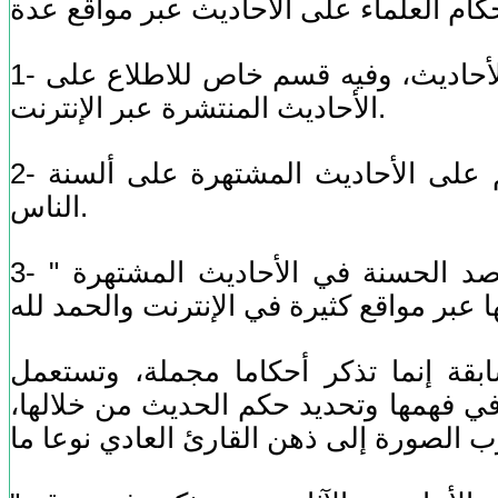
1- موقع (الدرر السنية): وهو موقع ينقل لك أحكام العلماء السابقين والمعاصرين على الأحاديث، وفيه قسم خاص للاطلاع على
الأحاديث المنتشرة عبر الإنترنت.
2- موقع (ملتقى أهل الحديث): وفيه مناقشات علمية مفيدة على الأحاديث، وفيه حكم على الأحاديث المشتهرة على ألسنة
الناس.
3- كما ننصح بالبحث في كتب أهل العلم المتخصصة في هذا الشأن، ككتاب: " المقاصد الحسنة في الأحاديث المشتهرة "
بقة إنما تذكر أحكاما مجملة، وتستعمل
في فهمها وتحديد حكم الحديث من خلالها،