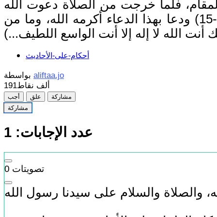
مقام، فلما خرجت من الصلاة دعوت الله
وقلت: علِّمني لأمتي شيئاً إذا دعوت به الله يغفر لهم. فقال جبريل: من صام (13-14-15) ودعا بهذا الدعاء أكرمه الله، وما من
أحكام-على-الأحاديث
aliftaa.jo
بواسطة
191ألف
نقاط
مشاركة
علق
أجب
مشاركة
عدد الإجابات:
1
تصويتات
0