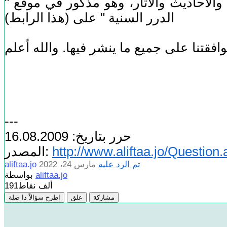
لأحاديث والآثار، وهو مذكور في موقع "
الدرر السنية " على (هذا الرابط)
---
حرر بتاريخ: 16.08.2009
http://www.aliftaa.jo/Questio
المصدر:
تم الرد عليه
مارس 24، 2022
aliftaa.jo
aliftaa.jo
بواسطة
191ألف
نقاط
مشاركة
علق
اطرح سؤالاً ذا صلة