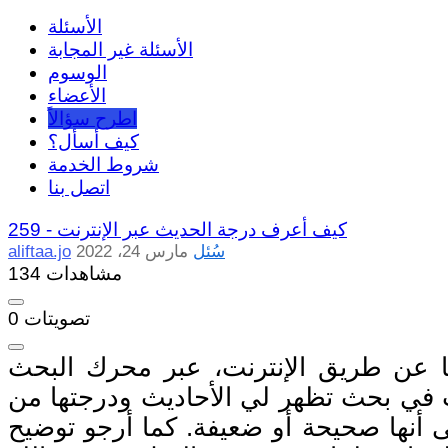
الأسئلة
الأسئلة غير المجابة
الوسوم
الأعضاء
اطرح سؤالاً
كيف أسأل؟
شروط الخدمة
اتصل بنا
كيف أعرف درجة الحديث عبر الإنترنت
259 -
سُئل
مارس 24، 2022
aliftaa.jo
134 مشاهدات
تصويتات
0
نترنت، عبر محرك البحث (google)، حيث إنني قمت
يث في بحث تظهر لي الأحاديث ودرجتها من
أنها صحيحة أو ضعيفة. كما أرجو توضيح