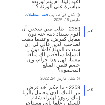
أُعيد إلينا، أم يتم توزيعه
مباشرة على الورثة ؟
سُئل
في تصنيف
فقه المعاملات
مارس 18، 2025
2353 - طلب مني شخص أن
0
أقوم بسداد دينه عنه دون
مقابل كقرض، وعندما ذهبت
لصاحب الدين قالي لي: إن
سددت المبلغ كاملاً دون
أقساط سأخصم لك مبلغاً
معيناً، فهل هذا حرام، وإن
خصم فلمن المبلغ
المخصوم؟
سُئل
مارس 24، 2022
2359 - ما حكم أخذ قرض
0
من البنك الذي يتعامل بالربا
(بنك ربوي) لشراء شقة
للسكن، علماً بأني مستأجر