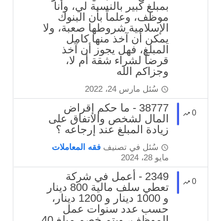
بمبلغ كبير بالنسبة لي، وأنا
موظف، وعلماً بأن البنوك
الإسلامية شروطها صعبة، ولا
يمكن أن آخذ منها كامل
المبلغ، فهل يجوز أن آخذ
قرضاً لشراء شقة أم لا،
وجزاكم الله
سُئل
مارس 24، 2022
38777 - ما حكم إقراض
0
المال لشخص والاتفاق على
زيادة المبلغ عند إرجاعه ؟
سُئل
في تصنيف
فقه المعاملات
مايو 28، 2024
2349 - أعمل في شركة
0
تعطي سلف مالية 800 دينار
و 1000 دينار و 1200 دينار،
حسب عدد سنوات عمل
الموظف، ويتم خصم مبلغ 40