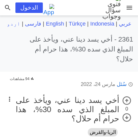
menu
الدخول
عربي
|
Indonesia
|
Türkçe
|
English
|
فارسی
|
اردو
2361 -
أخي يسد دينا عني، ويأخذ على
المبلغ الذي سده 30%، هذا حرام أم
حلال؟
94 مشاهدات
سُئل
مارس 24، 2022
أخي يسد دينا عني، ويأخذ على
المبلغ الذي سده 30%، هذا
0
حرام أم حلال؟
الربا-والقرض