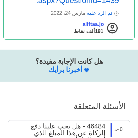
.aspx?QuestionId=1439
تم الرد عليه
مارس 24، 2022
aliftaa.jo
191ألف
نقاط
هل كانت الإجابة مفيدة؟
أخبرنا برأيك
الأسئلة المتعلقة
46484 - هل يجب علينا دفع
0
الزكاة عن هذا المبلغ الذي