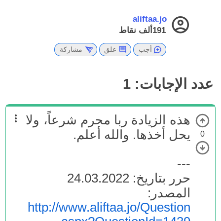
aliftaa.jo
191ألف
نقاط
أجب
علق
مشاركة
عدد الإجابات:
1
هذه الزيادة ربا محرم شرعاً، ولا
يحل أخذها. والله أعلم.
0
---
حرر بتاريخ: 24.03.2022
المصدر:
http://www.aliftaa.jo/Question