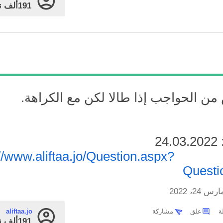
191ألف
ن
من الحواجب إذا طالا لكن مع الكراهة.
2
در:
://www.aliftaa.jo/Question.aspx?
Questi
رس 24، 2022
علق
مشاركة
aliftaa.jo
191ألف
ن