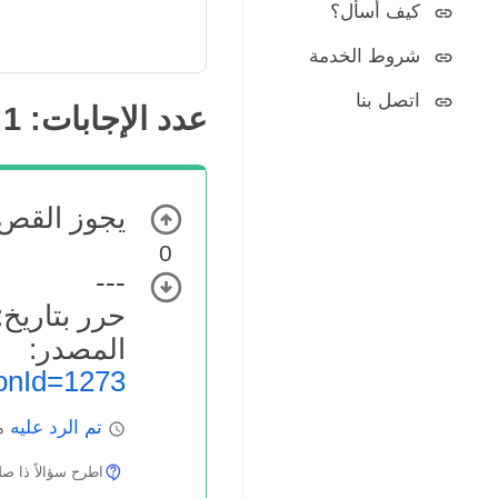
كيف أسأل؟
شروط الخدمة
اتصل بنا
عدد الإجابات:
1
يجوز القص 
0
---
حرر بتاريخ: 4.03.2022
المص
onId=1273
تم الرد عليه
ما
اطرح سؤالاً ذا صلة