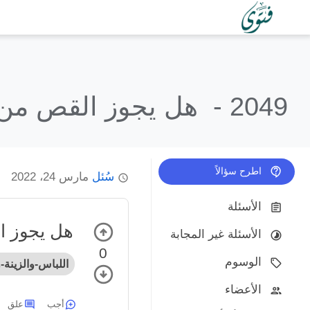
2049 -
هل يجوز القص من ال
اطرح سؤالاً
سُئل
مارس 24، 2022
الأسئلة
هل يجوز ال
الأسئلة غير المجابة
0
الوسوم
اللباس-والزينة-
الأعضاء
أجب
علق