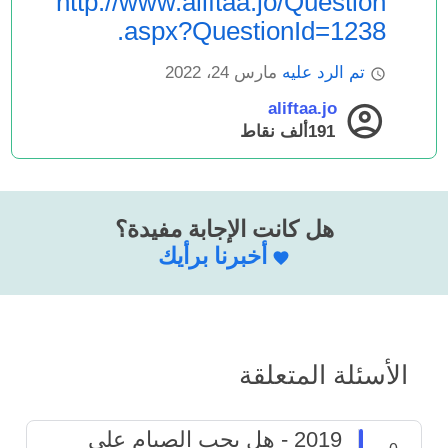
http://www.aliftaa.jo/Question
.aspx?QuestionId=1238
تم الرد عليه
مارس 24، 2022
aliftaa.jo
191ألف
نقاط
هل كانت الإجابة مفيدة؟
أخبرنا برأيك
الأسئلة المتعلقة
2019 - هل يجب الصيام على