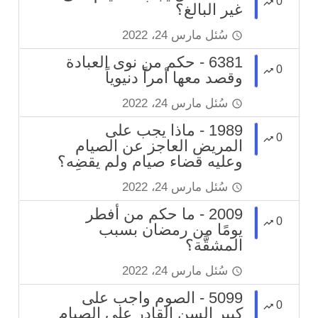
0
غير البالغ؟
سُئل
مارس 24، 2022
6381 - حكم من نوى العبادة
0
وقصد معها أمراً دنيوياً
سُئل
مارس 24، 2022
1989 - ماذا يجب على
0
المريض العاجز عن الصيام
وعليه قضاء صيام ولم يقضِه؟
سُئل
مارس 24، 2022
2009 - ما حكم من أفطر
0
يومًا من رمضان بسبب
المشقَّة؟
سُئل
مارس 24، 2022
5099 - الصوم واجب على
0
كبير السن القادر على الصيام