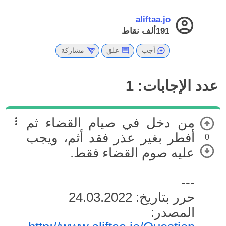
aliftaa.jo
191ألف
نقاط
أجب
علق
مشاركة
عدد الإجابات:
1
من دخل في صيام القضاء ثم
أفطر بغير عذر فقد أثم، ويجب
0
عليه صوم القضاء فقط.
---
حرر بتاريخ: 24.03.2022
المصدر: