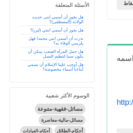
قاط
الأسئلة المتعلقة
هل يجوز أن أسمي ابنى حديث
الولادة (المصطفى)؟
هل يجوز أن أسمي ابنتي (لين)؟
نذرت أن أسمي ابني محمدا فهل
يلزمني الوفاء به؟
هل حمل المرأة الصعب يمكن أن
يكون سببا لتنظيم النسل
اسمه
هل أوجب علينا الإسلام أن نسمي
أبناءنا أسماء مخصوصة؟
الوسوم الأكثر شعبية
http
مسائل-فقهية-متنوعة
مسائل-مالية-معاصرة
أحكام-الطلاق
أحكام-العبادات