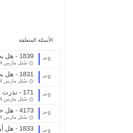
الأسئلة المتعلقة
1839 - هل يجوز أن أسمي ابنى حديث الولادة (المصطفى)؟
0
سُئل
مارس 24، 2022
1831 - هل يجوز أن أسمي ابنتي (لين)؟
0
سُئل
مارس 24، 2022
171 - نذرت أن أسمي ابني محمدا فهل يلزمني الوفاء به؟
0
سُئل
مارس 24، 2022
4173 - هل حمل المرأة الصعب يمكن أن يكون سببا لتنظيم النسل
0
سُئل
مارس 24، 2022
1833 - هل أوجب علينا الإسلام أن نسمي أبناءنا أسماء مخصوصة؟
0