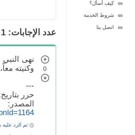
كيف أسأل؟
شروط الخدمة
اتصل بنا
عدد الإجابات:
1
نهى النبي 
وكنيته معاً
0
---
حرر بتاريخ: 4.03.2022
المص
onId=1164
تم الرد عليه
ما