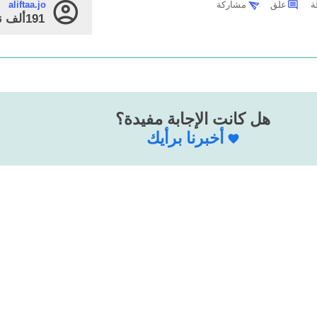
علق
مشاركة
aliftaa.jo
191ألف
ن
هل كانت الإجابة مفيدة؟
أخبرنا برأيك