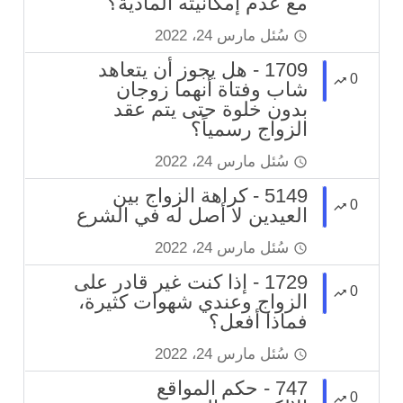
مع عدم إمكانيته المادية؟
سُئل
مارس 24، 2022
1709 - هل يجوز أن يتعاهد
0
شاب وفتاة أنهما زوجان
بدون خلوة حتى يتم عقد
الزواج رسمياً؟
سُئل
مارس 24، 2022
5149 - كراهة الزواج بين
0
العيدين لا أصل له في الشرع
سُئل
مارس 24، 2022
1729 - إذا كنت غير قادر على
0
الزواج وعندي شهوات كثيرة،
فماذا أفعل؟
سُئل
مارس 24، 2022
747 - حكم المواقع
0