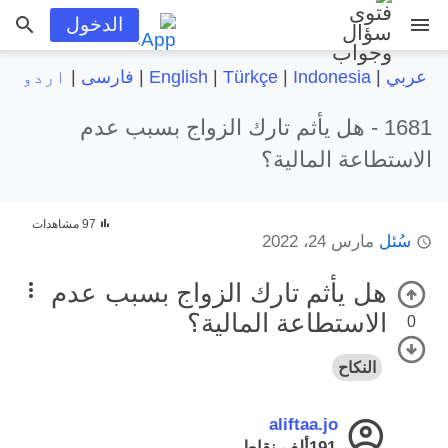
menu
الدخول
عربي
|
Indonesia
|
Türkçe
|
English
|
فارسی
|
اردو
1681 -
هل يأثم تارك الزواج بسبب عدم
الاستطاعة المالية؟
97 مشاهدات
سُئل
مارس 24، 2022
هل يأثم تارك الزواج بسبب عدم
الاستطاعة المالية؟
0
النكاح
aliftaa.jo
191ألف
نقاط