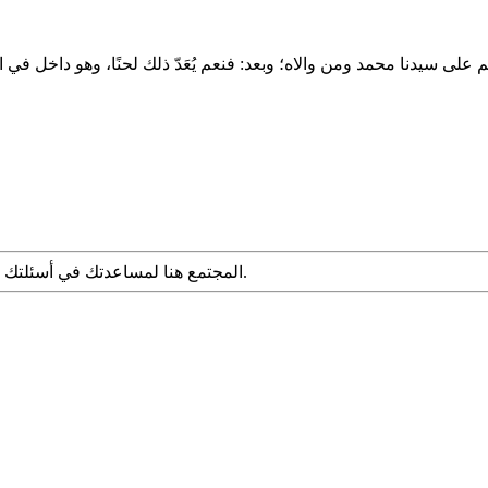
المجتمع هنا لمساعدتك في أسئلتك الشرعية. قدم سؤالك مع التفاصيل وشارك ما توصلت إليه عبر البحث.