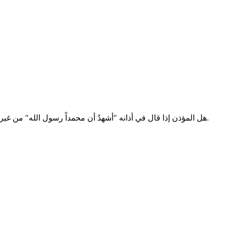
هل المؤذن إذا قال في أذانه "أشهدُ أن محمداً رسول الله" من غير أن يدغم الراء في "محمداً رسول الله" يقولها بهذه الصفة "أشهدُ أن محمد(ن) رسول الله" هل هذا يعد لحناً في الأذان ؟ أفيدونا بارك الله فيكم.