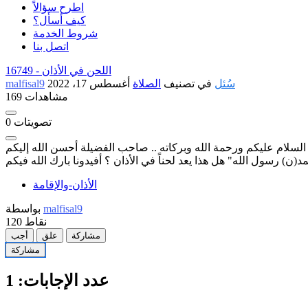
اطرح سؤالاً
كيف أسأل؟
شروط الخدمة
اتصل بنا
اللحن في الأذان
16749 -
سُئل
في تصنيف
الصلاة
أغسطس 17، 2022
malfisal9
169 مشاهدات
تصويتات
0
السلام عليكم ورحمة الله وبركاته .. صاحب الفضيلة أحسن الله إليكم
الأذان-والإقامة
malfisal9
بواسطة
نقاط
120
مشاركة
علق
أجب
مشاركة
عدد الإجابات:
1