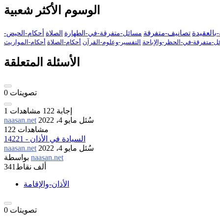
الوسوم الأكثر شعبية
بالعقيدة
تصانيف-متفرقة
مسائل-متفرقة-في-الطهارة
الصلاة
أحكام-الحيض-
ل-متفرقة-في-الحظر-والإباحة
التفسير-وعلوم-القرآن
أحكام-الصلاة
أحكام-المواريث
الأسئلة المتعلقة
تصويتات
0
إجابة
122
مشاهدات
1
سُئل
مايو 4، 2022
naasan.net
122 مشاهدات
14221 - السيادة في الأذان
سُئل
مايو 4، 2022
naasan.net
naasan.net
بواسطة
341ألف
نقاط
الأذان-والإقامة
تصويتات
0