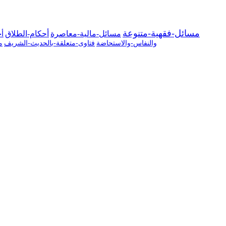
مسائل-فقهية-متنوعة
مسائل-مالية-معاصرة
أحكام-الطلاق
أح
والنفاس-والاستحاضة
فتاوى-متعلقة-بالحديث-الشريف
م