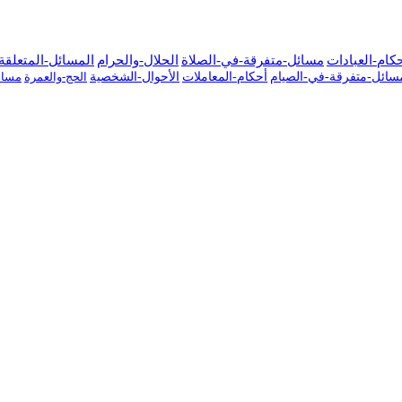
كام-العبادات
مسائل-متفرقة-في-الصلاة
الحلال-والحرام
المسائل-المتعلقة-
سائل-متفرقة-في-الصيام
أحكام-المعاملات
الأحوال-الشخصية
الحج-والعمرة
مسائ