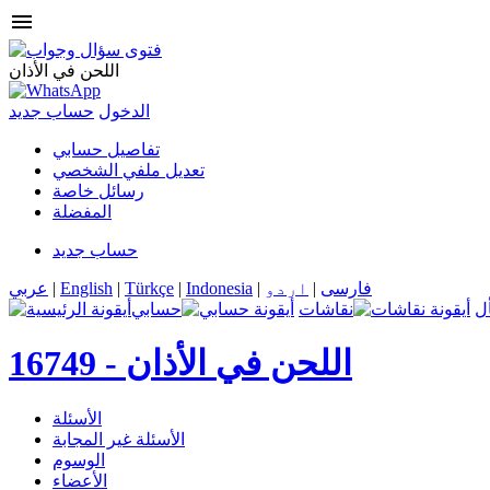
menu
اللحن في الأذان
الدخول
حساب جديد
تفاصيل حسابي
تعديل ملفي الشخصي
رسائل خاصة
المفضلة
حساب جديد
فارسی
|
اردو
|
Indonesia
|
Türkçe
|
English
|
عربي
ل
نقاشات
حسابي
اللحن في الأذان
16749 -
الأسئلة
الأسئلة غير المجابة
الوسوم
الأعضاء