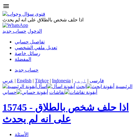
menu
اذا حلف شخص بالطلاق على انه لم يحدث
الدخول
حساب جديد
تفاصيل حسابي
تعديل ملفي الشخصي
رسائل خاصة
المفضلة
حساب جديد
فارسی
|
اردو
|
Indonesia
|
Türkçe
|
English
|
عربي
الرئيسية
ابحث
اسأل
نقاشات
حسابي
اذا حلف شخص بالطلاق
15745 -
على انه لم يحدث
الأسئلة