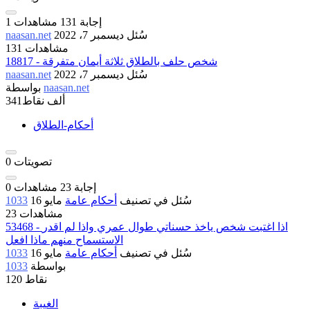
إجابة
131
مشاهدات
1
سُئل
ديسمبر 7، 2022
naasan.net
131 مشاهدات
18817 - شخص حلف بالطلاق ثلاثة أيمان متفرقة
سُئل
ديسمبر 7، 2022
naasan.net
naasan.net
بواسطة
341ألف
نقاط
أحكام-الطلاق
تصويتات
0
إجابة
23
مشاهدات
0
سُئل
في تصنيف
أحكام عامة
مايو 16
1033
23 مشاهدات
53468 - اذا اغتبت شخص ياخذ حسناتي طوال عمري واذا لم اقدر
الاستسماح منهم ماذا افعل
سُئل
في تصنيف
أحكام عامة
مايو 16
1033
بواسطة
1033
نقاط
120
الغيبة