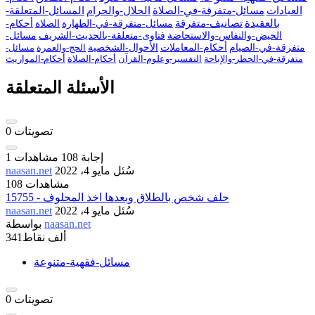
العبادات
مسائل-متفرقة-في-الصلاة
الحلال-والحرام
المسائل-المتعلقة-
بالعقيدة
تصانيف-متفرقة
مسائل-متفرقة-في-الطهارة
الصلاة
أحكام-
الحيض-والنفاس-والاستحاضة
فتاوى-متعلقة-بالحديث-الشريف
مسائل-
متفرقة-في-الصيام
أحكام-المعاملات
الأحوال-الشخصية
الحج-والعمرة
مسائل-
متفرقة-في-الحظر-والإباحة
التفسير-وعلوم-القرآن
أحكام-الصلاة
أحكام-المواريث
الأسئلة المتعلقة
تصويتات
0
إجابة
108
مشاهدات
1
سُئل
مايو 4، 2022
naasan.net
108 مشاهدات
15755 - حلف شخص بالطلاق وبعدها اخذ المحلوف
سُئل
مايو 4، 2022
naasan.net
naasan.net
بواسطة
341ألف
نقاط
مسائل-فقهية-متنوعة
تصويتات
0