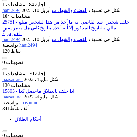
إجابة
184
مشاهدات
1
سُئل
في تصنيف
القضاء والشهادات
أبريل 10، 2023
hani2494
184 مشاهدات
25751 - حلف شخص عند القاضي انه ما أخذ من هذا الشخص مبلغ
مالي بالتاريخ المذكور،إلا أنه أخذه بتاريخ ثاني هل يعتبر يمين
الغموس؟
سُئل
في تصنيف
القضاء والشهادات
أبريل 10، 2023
hani2494
hani2494
بواسطة
نقاط
120
تصويتات
0
إجابة
130
مشاهدات
1
سُئل
مايو 4، 2022
naasan.net
130 مشاهدات
15803 - اذا حلف بالطلاق ماحصل كذا
سُئل
مايو 4، 2022
naasan.net
naasan.net
بواسطة
341ألف
نقاط
أحكام-الطلاق
تصويتات
0