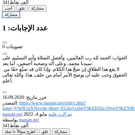
341ألف
نقاط
مشاركة
علق
أجب
مشاركة
عدد الإجابات:
1
تصويتات
0
الجواب: الحمد لله رب العالمين، وأفضل الصلاة وأتم التسليم على
سيدنا محمد، وعلى آله وصحبه أجمعين، أما بعد:
لا يقع هذا الطلاق إن صحَّ هذا الكلام. وإذا كان قد ضيَّع حقًا من
الحقوق وجب عليه أن يوضح الأمر أمام من حلف. هذا، والله تعالى
أعلم.
---
حرر بتاريخ: 16.09.2020
https://www.naasan.net/index.php?
المصدر:
page=YWR2aXNvcnk=&op=ZGlzcGxheV9hZHZpc29yeV9kZXRh
تم الرد عليه
مايو 4، 2022
naasan.net
naasan.net
بواسطة
341ألف
نقاط
مشاركة
علق
اطرح سؤالاً ذا صلة