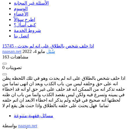
الأسئلة غير المجابة
الوسوم
الأعضاء
اطرح سؤالاً
كيف أسأل؟
شروط الخدمة
اتصل بنا
اذا حلف شخص بالطلاق على انه لم يحدث
15745 -
سُئل
مايو 4، 2022
naasan.net
163 مشاهدات
تصويتات
0
اذا حلف شخص بالطلاق على انه لم يحدث وهو في تلك اللحظه يظن
انه على حق وحلفه ليس من. باب الكذب وبعد ان اتهى تماما من
حلفه تذكر انه من الممكن انه قد حلف على غير حق او انه قد اخطاء
في يمينه وتسرع فيه ولكن ليس بقصد الكذب وانما من باب ان ظنه
لحظتها انه صحيح في قوله ولم يذكر انه اخطاء الابعد ان اتم حلفه
تماما فهل يحنث على حلفه بالطلاق واذا حنث هل يقع ام لا
مسائل-فقهية-متنوعة
naasan.net
بواسطة