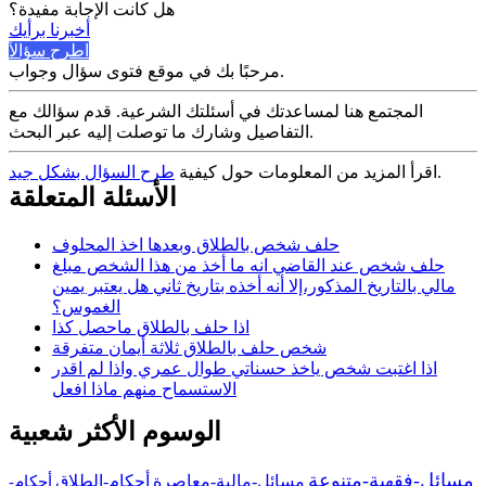
هل كانت الإجابة مفيدة؟
أخبرنا برأيك
اطرح سؤالاً
مرحبًا بك في موقع فتوى سؤال وجواب.
المجتمع هنا لمساعدتك في أسئلتك الشرعية. قدم سؤالك مع
التفاصيل وشارك ما توصلت إليه عبر البحث.
.
اقرأ المزيد من المعلومات حول كيفية
طرح السؤال بشكل جيد
الأسئلة المتعلقة
حلف شخص بالطلاق وبعدها اخذ المحلوف
حلف شخص عند القاضي انه ما أخذ من هذا الشخص مبلغ
مالي بالتاريخ المذكور،إلا أنه أخذه بتاريخ ثاني هل يعتبر يمين
الغموس؟
اذا حلف بالطلاق ماحصل كذا
شخص حلف بالطلاق ثلاثة أيمان متفرقة
اذا اغتبت شخص ياخذ حسناتي طوال عمري واذا لم اقدر
الاستسماح منهم ماذا افعل
الوسوم الأكثر شعبية
مسائل-فقهية-متنوعة
مسائل-مالية-معاصرة
أحكام-الطلاق
أحكام-