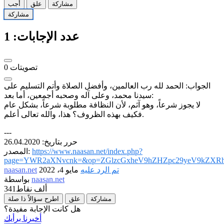
مشاركة
علق
أجب
مشاركة
عدد الإجابات:
1
تصويتات
0
الجواب: الحمد لله رب العالمين، وأفضل الصلاة وأتم التسليم على
سيدنا محمد، وعلى آله وصحبه أجمعين، أما بعد:
لا يجوز شرعاً، وهو آثم، لأن النظافة مطلوبة شرعاً، بشكل عام
فكيف بهذه الظروف؟ هذا، والله تعالى أعلم.
---
حرر بتاريخ: 26.04.2020
https://www.naasan.net/index.php?
المصدر:
page=YWR2aXNvcnk=&op=ZGlzcGxheV9hZHZpc29yeV9kZXRh
تم الرد عليه
مايو 4، 2022
naasan.net
naasan.net
بواسطة
341ألف
نقاط
مشاركة
علق
اطرح سؤالاً ذا صلة
هل كانت الإجابة مفيدة؟
أخبرنا برأيك