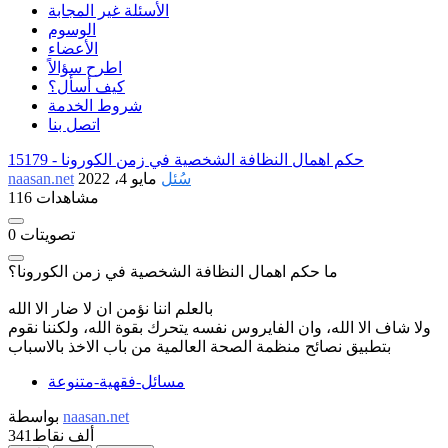
الأسئلة غير المجابة
الوسوم
الأعضاء
اطرح سؤالاً
كيف أسأل؟
شروط الخدمة
اتصل بنا
حكم اهمال النظافة الشخصية في زمن الكورونا
15179 -
سُئل
مايو 4، 2022
naasan.net
116 مشاهدات
تصويتات
0
ما حكم اهمال النظافة الشخصية في زمن الكورونا؟
بالعلم اننا نؤمن ان لا ضار الا الله
ولا شاف الا الله، وان الفايروس نفسه يتحرك بقوة الله، ولكننا نقوم
بتطبيق نصائح منظمة الصحة العالمية من باب الاخذ بالاسباب
مسائل-فقهية-متنوعة
naasan.net
بواسطة
341ألف
نقاط