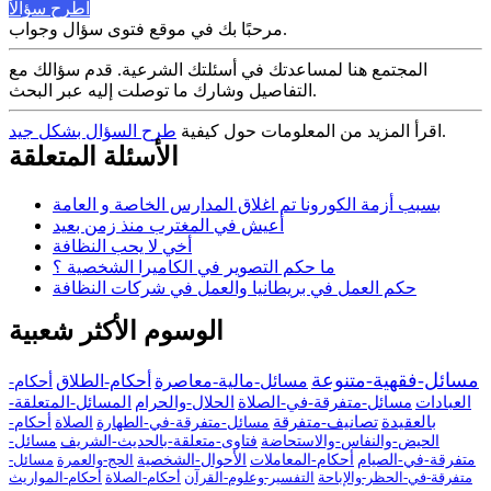
اطرح سؤالاً
مرحبًا بك في موقع فتوى سؤال وجواب.
المجتمع هنا لمساعدتك في أسئلتك الشرعية. قدم سؤالك مع
التفاصيل وشارك ما توصلت إليه عبر البحث.
.
اقرأ المزيد من المعلومات حول كيفية
طرح السؤال بشكل جيد
الأسئلة المتعلقة
بسبب أزمة الكورونا تم اغلاق المدارس الخاصة و العامة
أعيش في المغترب منذ زمن بعيد
أخي لا يحب النظافة
ما حكم التصوير في الكاميرا الشخصية ؟
حكم العمل في بريطانيا والعمل في شركات النظافة
الوسوم الأكثر شعبية
مسائل-فقهية-متنوعة
مسائل-مالية-معاصرة
أحكام-الطلاق
أحكام-
العبادات
مسائل-متفرقة-في-الصلاة
الحلال-والحرام
المسائل-المتعلقة-
بالعقيدة
تصانيف-متفرقة
مسائل-متفرقة-في-الطهارة
الصلاة
أحكام-
الحيض-والنفاس-والاستحاضة
فتاوى-متعلقة-بالحديث-الشريف
مسائل-
متفرقة-في-الصيام
أحكام-المعاملات
الأحوال-الشخصية
الحج-والعمرة
مسائل-
متفرقة-في-الحظر-والإباحة
التفسير-وعلوم-القرآن
أحكام-الصلاة
أحكام-المواريث