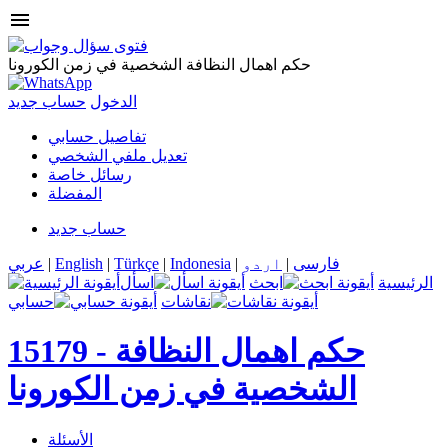
menu
حكم اهمال النظافة الشخصية في زمن الكورونا
الدخول
حساب جديد
تفاصيل حسابي
تعديل ملفي الشخصي
رسائل خاصة
المفضلة
حساب جديد
فارسی
|
اردو
|
Indonesia
|
Türkçe
|
English
|
عربي
الرئيسية
ابحث
اسأل
نقاشات
حسابي
حكم اهمال النظافة
15179 -
الشخصية في زمن الكورونا
الأسئلة