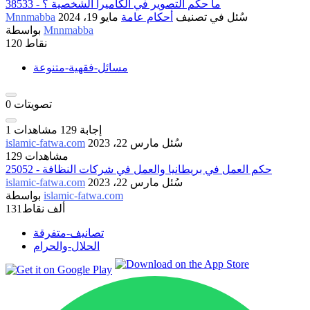
38533 - ما حكم التصوير في الكاميرا الشخصية ؟
سُئل
في تصنيف
أحكام عامة
مايو 19، 2024
Mnnmabba
Mnnmabba
بواسطة
نقاط
120
مسائل-فقهية-متنوعة
تصويتات
0
إجابة
129
مشاهدات
1
سُئل
مارس 22، 2023
islamic-fatwa.com
129 مشاهدات
25052 - حكم العمل في بريطانيا والعمل في شركات النظافة
سُئل
مارس 22، 2023
islamic-fatwa.com
islamic-fatwa.com
بواسطة
131ألف
نقاط
تصانيف-متفرقة
الحلال-والحرام