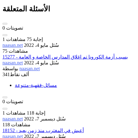
الأسئلة المتعلقة
تصويتات
0
إجابة
75
مشاهدات
1
سُئل
مايو 4، 2022
naasan.net
75 مشاهدات
15277 - بسبب أزمة الكورونا تم اغلاق المدارس الخاصة و العامة
سُئل
مايو 4، 2022
naasan.net
naasan.net
بواسطة
341ألف
نقاط
مسائل-فقهية-متنوعة
تصويتات
0
إجابة
118
مشاهدات
1
سُئل
ديسمبر 7، 2022
naasan.net
118 مشاهدات
18152 - أعيش في المغترب منذ زمن بعيد
سُئل
ديسمبر 7، 2022
naasan.net