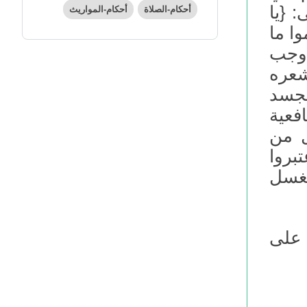
: {يا
أحكام-الصلاة
أحكام-المواريث
وا ما
أوجب
شعره
لجسد
فعية
ل من
بروا
لغسل
 على