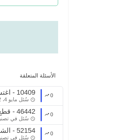
الأسئلة المتعلقة
10409 - اغتسل غسل الجمعة ولم ينو رفع الجنابة
0
سُئل
مايو 4، 2022
46442 - قطع الطواف لدخول الحمام ثم العودة و الإكمال
0
سُئل
في تصن
52154 - الشك بعدم صحة الغسل من الجنابة ؟
0
سُئل
في تصن