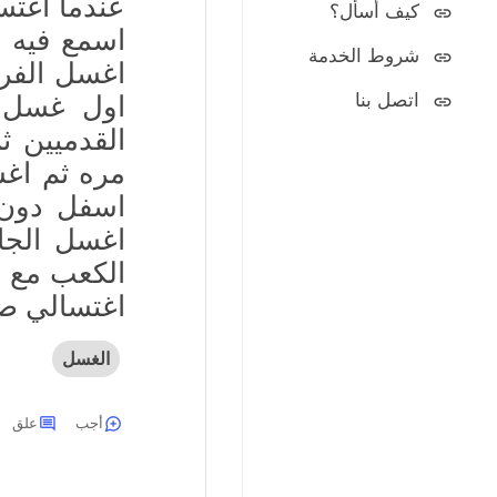
عندما اغتس
كيف أسأل؟
اسمع فيه 
شروط الخدمة
اغسل الفرج
اتصل بنا
اول غسل 
القدميين 
مره ثم اغس
اسفل دون ا
اغسل الجا
الكعب مع تخ
اغتسالي صح
الغسل
أجب
علق