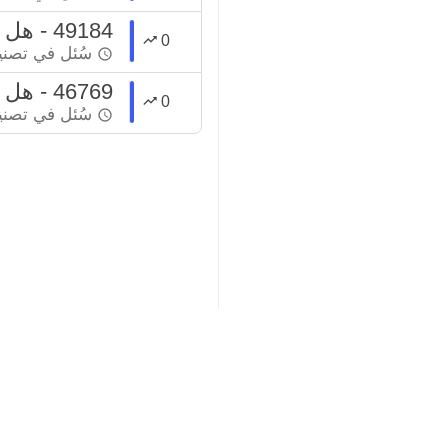
49184 - هل يصح الاغتسال إذا كان يوجد جرح في العضو الذكري ؟
0
سُئل
في تصن
46769 - هل يجب علي إعادة الغسل ؟
0
سُئل
في تصن