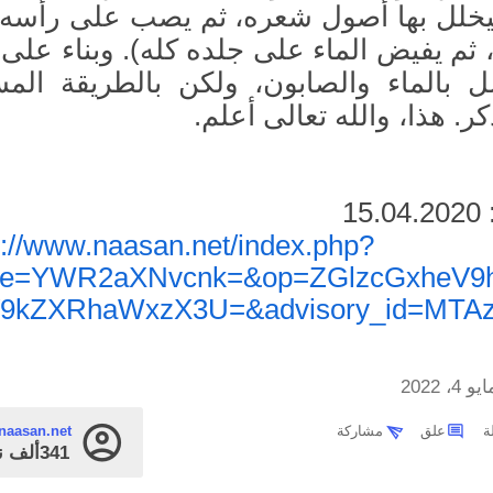
يخلل بها أصول شعره، ثم يصب على رأسه 
 ثم يفيض الماء على جلده كله). وبناء على 
 بالماء والصابون، ولكن بالطريقة المس
كر. هذا، والله تعالى أعلم.
1
در:
s://www.naasan.net/index.php?
ge=YWR2aXNvcnk=&op=ZGlzcGxheV9
V9kZXRhaWxzX3U=&advisory_id=MTA
يو 4، 2022
علق
مشاركة
naasan.net
341ألف
ن