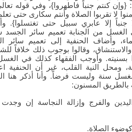
 {وإن كنتم جنباً فاطهروا}، وفي قوله تعالى
آمنوا لا تقربوا الصلاة وأنتم سكارى حتى تعلم
 جنباً إلا عابري سبيل حتى تغتسلوا}. و
ي الغسل من الجنابة تعميم سائر الجسد 
ماء، وأضاف الحنفية إلى تعميم سائر ا
لاستنشاق، وقالوا بوجوب ذلك خلافاً للشا
ا بسنيته. وأوجب الفقهاء كذلك في الغس
ية، ومحل النية القلب، غير أن الحنفية اعت
لغسل سنة وليست فرضاً. وأنا أذكر هنا ا
ة بالطريق المسنون:
ليدين والفرج وإزالة النجاسة إن وجدت