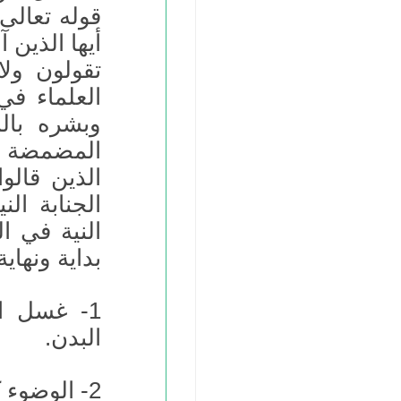
قوله تعالى:
أيها الذين 
تقولون ولا
العلماء ف
وبشره بال
المضمضة وا
الذين قالو
الجنابة الن
النية في ا
بداية ونهاي
1- غسل ا
البدن.
2- الوضوء كوضوء الصلاة.