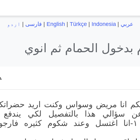
عربي
|
Indonesia
|
Türkçe
|
English
|
فارسی
|
اردو
 بدخول الحمام ثم انوي
يكم انا مريض وسواس وكنت اريد حضراتك
عن سؤالي هذا بالتفصيل لكي يندفع 
الوسواس ١-انا اغتسل وعند شكوم كثيره فارج