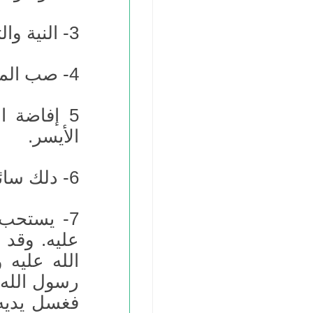
3- النية والتسمية.
4- صب الماء على الرأس ثلاثاً يروي بها أصول الشعر. -
5 إفاضة ا
الأيسر.
6- دلك سائر الجسد باليد.
7- يستحب 
عليه. وقد
الله عليه
رسول الله 
فغسل يديه،