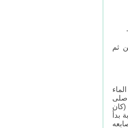
ن ثم
لماء
 صلى
(كان
 بدأ
ابعه