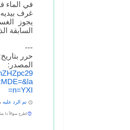
في الماء ف
غرف بيديه،
يجوز الغسل
السابقة الذ
---
حرر بتاريخ: 5.04.2020
المص
hZHZpc29
zMDE=&la
n=YXI=
تم الرد عليه
ما
اطرح سؤالاً ذا صلة