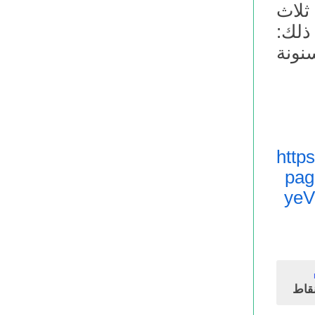
ثلاث
ذلك:
نونة
http
pa
ye
قاط