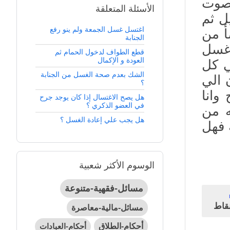
بصوت
الأسئلة المتعلقة
ل ثم
اغتسل غسل الجمعة ولم ينو رفع
أ من
الجنابة
غسل
قطع الطواف لدخول الحمام ثم
العودة و الإكمال
ي كل
الشك بعدم صحة الغسل من الجنابة
 الي
؟
وانا
هل يصح الاغتسال إذا كان يوجد جرح
في العضو الذكري ؟
ه من
هل يجب علي إعادة الغسل ؟
 فهل
الوسوم الأكثر شعبية
مسائل-فقهية-متنوعة
قاط
مسائل-مالية-معاصرة
أحكام-الطلاق
أحكام-العبادات