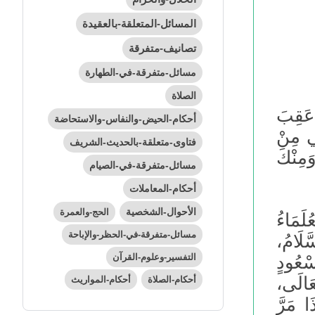
المسائل-المتعلقة-بالعقيدة
تصانيف-متفرقة
مسائل-متفرقة-في-الطهارة
الصلاة
 عَقِبَ
أحكام-الحيض-والنفاس-والاستحاضة
تي مِنْ
فتاوى-متعلقة-بالحديث-الشريف
َمِنْكَ
مسائل-متفرقة-في-الصيام
أحكام-المعاملات
الأحوال-الشخصية
الحج-والعمرة
لَمَاءُ
مسائل-متفرقة-في-الحظر-والإباحة
َّلَامُ،
التفسير-وعلوم-القرآن
ْعُودٍ
عَالَى،
أحكام-الصلاة
أحكام-المواريث
ا مَرَّ