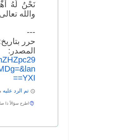
نَحْنُ لَهُ أَهْ
والله تعالى
---
حرر بتاريخ: 2.03.2020
المص
hZHZpc29
MDg=&lan
=YXI=
تم الرد عليه
ما
اطرح سؤالاً ذا صلة