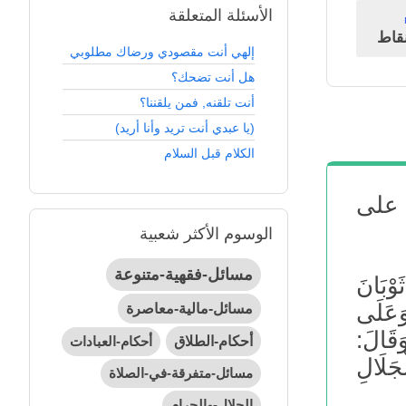
الأسئلة المتعلقة
قاط
إلهي أنت مقصودي ورضاك مطلوبي
هل أنت تضحك؟
أنت تلقنه, فمن يلقننا؟
(يا عبدي أنت تريد وأنا أريد)
الكلام قبل السلام
 على
الوسوم الأكثر شعبية
مسائل-فقهية-متنوعة
ْبَانَ
َعَلَى
مسائل-مالية-معاصرة
َقَالَ:
أحكام-الطلاق
أحكام-العبادات
َلَالِ
مسائل-متفرقة-في-الصلاة
الحلال-والحرام