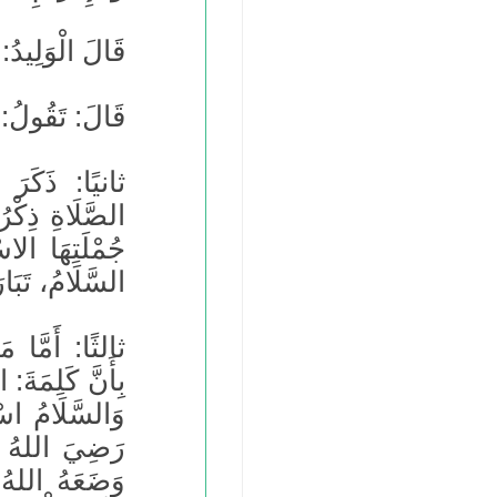
قَالَ الْوَلِيدُ:
قَالَ: تَقُولُ: أ
ثانيًا: ذَكَرَ 
الصَّلَاةِ ذِكْر
جُمْلَتِهَا الاسْ
السَّلَامُ، تَبَا
ثالثًا: أَمَّا 
بِأَنَّ كَلِمَةَ:
وَالسَّلَامُ ا
رَضِيَ اللهُ عَ
وَضَعَهُ اللهُ ف