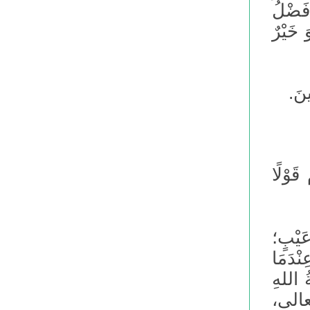
 فَضْلُ
َ خَيْرٌ
ينَ.
قَوْلًا
َيْبٍ؛
ْدَمَا
ُ اللهِ
 تعالى،