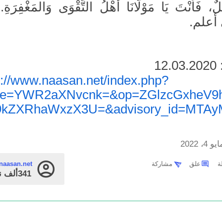
لٌ، فَأَنْتَ يَا مَوْلَانَا أَهْلُ التَّقْوَى وَالمَغْفِرَة
 أعلم.
1
در:
s://www.naasan.net/index.php?
ge=YWR2aXNvcnk=&op=ZGlzcGxheV9
9kZXRhaWxzX3U=&advisory_id=MTAy
يو 4، 2022
علق
مشاركة
naasan.net
341ألف
ن