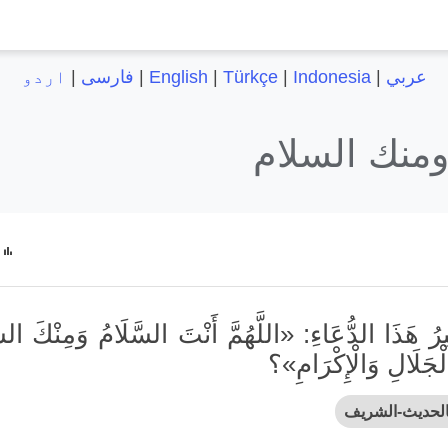
عربي
|
Indonesia
|
Türkçe
|
English
|
فارسی
|
اردو
ومنك السلام
رُ هَذَا الدُّعَاءِ: «اللَّهُمَّ أَنْتَ السَّلَامُ وَمِنْكَ السّ
لْجَلَالِ وَالْإِكْرَامِ»؟
الحديث-الشريف