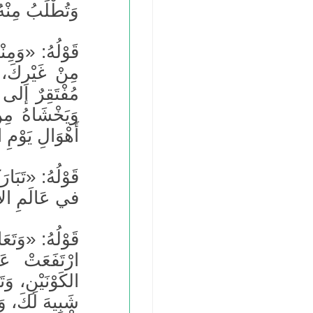
وَتُطْلَبُ مِنْهُ
قَوْلُهُ: «وَمِن
مِنْ غَيْرِكَ، 
مُفْتَقِرٌ إلى ج
وَيَخْشَاهُ مِن
أَهْوَالِ يَوْمِ ا
قَوْلُهُ: «تَبَا
في عَالَمِ الأَ
قَوْلُهُ: «وَتَع
ارْتَفَعَتْ ع
الكَوْنَيْنِ، وَت
شَبِيهَ لَكَ، وَ