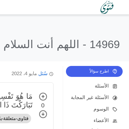
14969 -
اللهم أنت السلام 
اطرح سؤالاً
سُئل
مايو 4، 2022
الأسئلة
مَا هُوَ تَفْسِي
الأسئلة غير المجابة
تَبَارَكْتَ ذَا ا
0
الوسوم
فتاوى-متعلقة-ب
الأعضاء