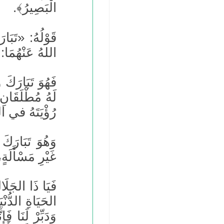
الْبَصِيرُ﴾.
قَوْلُهُ: «تَبَا
اللهُ عَنْهُمَا: 
فَهُوَ تَبَارَكَ
لَهُ مُطْلَقَانِ،
رُؤْيَتَهُ في الدُ
وَهُوَ تَبَارَ
غَيْرِ مَسْأَلَة
فَيَا ذَا الجَلَال
الحَيَاةِ الدُّنْ
وَدَبِّرْ لَنَا فَ