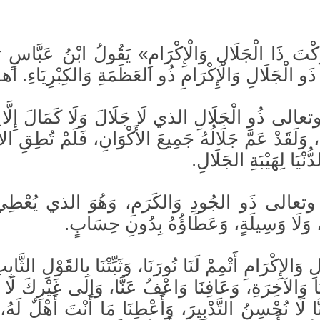
رَكْتَ ذَا الْجَلَالِ وَالْإِكْرَامِ» يَقُولُ ابْنُ عَبَّاسٍ
ذَو الْجَلَالِ وَالْإِكْرَامِ ذُو العَظَمَةِ وَالكِبْرِيَاءِ. اهـ
 وتعالى ذُو الْجَلَالِ الذي لَا جَلَالَ وَلَا كَمَالَ إِلَّا 
 وَلَقَدْ عَمَّ جَلَالُهُ جَمِيعَ الأَكْوَانِ، فَلَمْ تُطِقِ الأَ
ّنْيَا لِهَيْبَةِ الجَلَالِ.
كَ وتعالى ذَو الجُودِ وَالكَرَمِ، وَهُوَ الذي يُعْطِ
ٍ، وَلَا وَسِيلَةٍ، وَعَطَاؤُهُ بِدُونِ حِسَابٍ.
ِ وَالإِكْرَامِ أَتْمِمْ لَنَا نُورَنَا، وَثَبِّتْنَا بِالقَوْلِ الثَّ
يَا وَالآخِرَةِ، وَعَافِنَا وَاعْفُ عَنَّا، وَإلى غَيْرِكَ لَا تَ
إِنَّا لَا نُحْسِنُ التَّدْبِيرَ، وَأَعْطِنَا مَا أَنْتَ أَهْلٌ لَهُ،