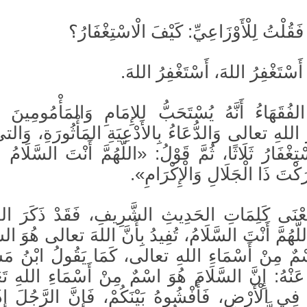
 فَقُلْتُ لِلْأَوْزَاعِيِّ: كَيْفَ الْاسْتِغْفَارُ؟
َسْتَغْفِرُ اللهَ، أَسْتَغْفِرُ اللهَ.
الفُقَهَاءُ أَنَّهُ يُسْتَحَبُّ للإِمَامِ وَالمَأْمُومِينَ
ُ اللهِ تعالى وَالدُّعَاءُ بِالأَدْعِيَةِ المَأْثُورَةِ، وَال
تِغْفَارُ ثَلَاثًا، ثُمَّ قَوْلُ: «اللَّهُمَّ أَنْتَ السَّلَامُ و
رَكْتَ ذَا الْجَلَالِ وَالْإِكْرَامِ».
مَعْنَى كَلِمَاتِ الحَدِيثِ الشَّرِيفِ، فَقَدْ ذَكَرَ العُ
 اللَّهُمَّ أَنْتَ السَّلَامُ، تُفِيدُ بِأَنَّ اللهَ تعالى هُوَ الس
سْمٌ مِنْ أَسْمَاءِ اللهِ تعالى، كَمَا يَقُولُ ابْنُ مَس
نْهُ: إِنَّ السَّلَامَ هُوَ اسْمٌ مِنْ أَسْمَاءِ اللهِ تَ
ِي الْأَرْضِ، فَأَفْشُوهُ بَيْنَكُمْ، فَإِنَّ الرَّجُلَ إِذَ