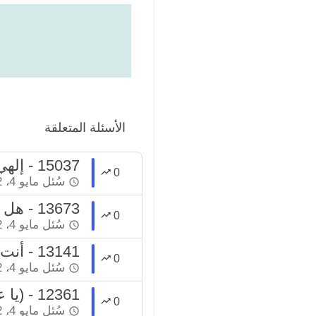
الأسئلة المتعلقة
15037 - إلهي أنت مقصودي ورضاك مطلوبي
0
سُئل
مايو 4، 2022
13673 - هل أنت تضحك؟
0
سُئل
مايو 4، 2022
13141 - أنت تلقنه, فمن يلقننا؟
0
سُئل
مايو 4، 2022
12361 - (يا عبدي أنت تريد وأنا أريد)
0
سُئل
مايو 4، 2022