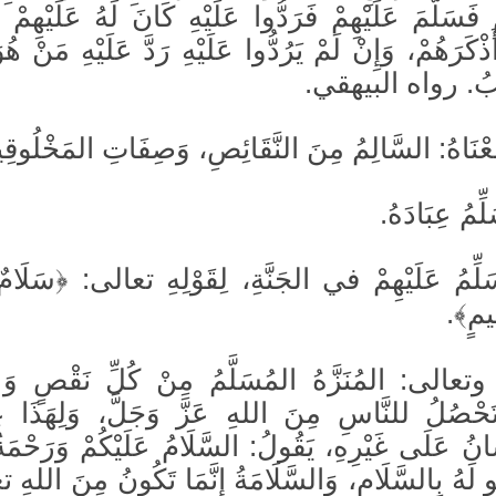
فَسَلَّمَ عَلَيْهِمْ فَرَدُّوا عَلَيْهِ كَانَ لَهُ عَلَيْهِمْ
 أَذْكَرَهُمْ، وَإِنْ لَمْ يَرُدُّوا عَلَيْهِ رَدَّ عَلَيْهِ مَنْ هُو
ْيَبُ. رواه البيهقي.
نَاهُ: السَّالِمُ مِنَ النَّقَائِصِ، وَصِفَاتِ المَخْلُوقِ
ّمُ عِبَادَهُ.
لِّمُ عَلَيْهِمْ في الجَنَّةِ، لِقَوْلِهِ تعالى: ﴿سَلَامٌ 
يمٍ﴾.
كَ وتعالى: المُنَزَّهُ المُسَلَّمُ مِنْ كُلِّ نَقْصٍ وَع
تَحْصُلُ للنَّاسِ مِنَ اللهِ عَزَّ وَجَلَّ، وَلِهَذَا عِن
سَانُ عَلَى غَيْرِهِ، يَقُولُ: السَّلَامُ عَلَيْكُمْ وَرَحْمَة
َهُ بِالسَّلَامِ، وَالسَّلَامَةُ إِنَّمَا تَكُونُ مِنَ اللهِ