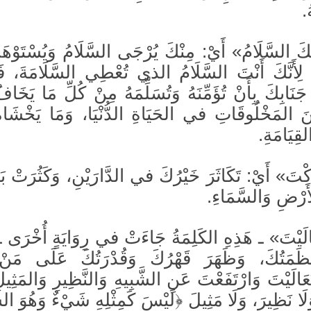
.
ْكَ السَّلَامُ» أَيْ: مِنْكَ يُرْجَى السَّلَامُ وَيُسْتَوْهَ
لِأَنَّكَ أَنْتَ السَّلَامُ الذي تُعْطِي السَّلَامَةَ، فَ
َنَابِكَ بِأَنْ تُؤَمِّنَهُ وَتُسَلِّمَهُ مِنْ كُلِّ مَا يَخَافُ
َ المَخْلُوقَاتِ في الحَيَاةِ الدُّنْيَا، وَمَا يَخْشَاه
لقِيَامَةِ.
رَكْتَ» أَيْ: تَكَاثَرَ خَيْرُكَ في الدَّارَيْنِ، وَكَثُرَتْ بَر
رْضِ وَالسَّمَاءِ.
َالَيْتَ» ـ هَذِهِ الكَلِمَةُ جَاءَتْ في رِوَايَةٍ أُخْرَى 
َظَمَتُكَ، وَظَهَرَ قَهْرُكَ وَقُدْرَتُكَ عَلَى م
َعَالَيْتَ وَارْتَفَعْتَ عَنِ الشَّبِيهِ وَالنَّظِيرِ وَالمَثِيلِ
لَا نَظِيرَ، وَلَا مَثِيلَ ﴿لَيْسَ كَمِثْلِهِ شَيْءٌ وَهُوَ الس