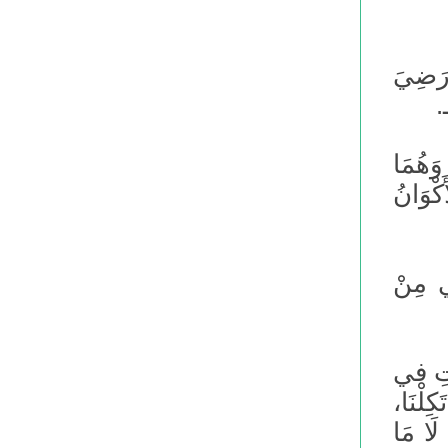
 رَضِيَ
.
وَهُمَا
كْوَانُ
ي مِنْ
ابِتِ في
كِلْنَا،
 لَا مَا