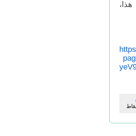
ِ. هذا،
http
pa
yeV
قاط