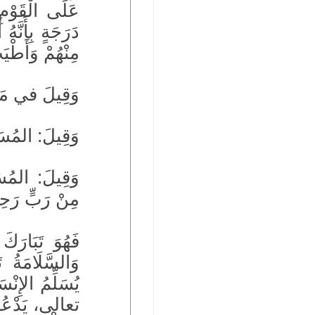
عَلَى الْقَوْمِ 
دَرَجَةٍ بِأَنَّهُ
مِنْهُمْ وَأَط
وَقِيلَ في مَعْ
وَقِيلَ: المُسَلِ
وَقِيلَ: المُسَ
مِنْ رَبٍّ رَحِ
فَهُوَ تَبَارَ
وَالسَّلَامَةُ 
يُسَلِّمُ الإِنْ
تعالى، يَدْعُو ل