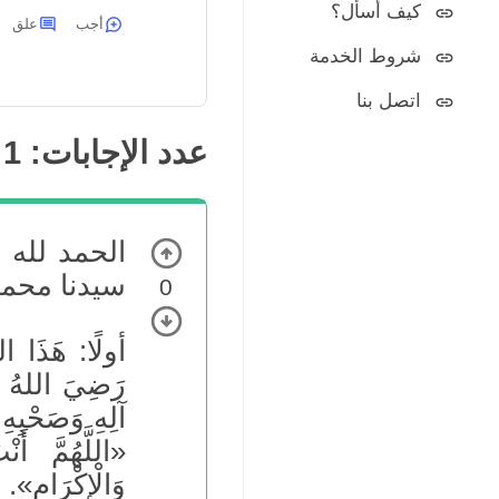
كيف أسأل؟
أجب
علق
شروط الخدمة
اتصل بنا
عدد الإجابات:
1
الحمد لله 
سيدنا محمد
0
أولًا: هَذَا ا
رَضِيَ اللهُ ع
آلِهِ وَصَحْبِهِ 
«اللَّهُمَّ أَن
وَالْإِكْرَامِ».