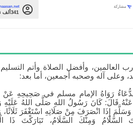
مشاركة
naasan.net
341ألف
ن
رب العالمين، وأفضل الصلاة وأتم التسليم
، وعلى آله وصحبه أجمعين، أما بعد:
لدُّعَاءُ رَوَاهُ الإمام مسلم في صَحِيحِهِ عَنْ ثَو
َنْهُ قَالَ: كَانَ رَسُولُ اللهِ صَلَّى اللهُ عَلَيْهِ و
وَسَلَّمَ إِذَا انْصَرَفَ مِنْ صَلَاتِهِ اسْتَغْفَرَ ثَلَاثًا، و
ْتَ السَّلَامُ وَمِنْكَ السَّلَامُ، تَبَارَكْتَ ذَا الْج