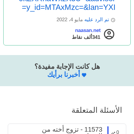
y_id=MTAxMzc=&lan=YXI=
تم الرد عليه
مايو 4، 2022
naasan.net
341ألف
نقاط
هل كانت الإجابة مفيدة؟
أخبرنا برأيك
الأسئلة المتعلقة
11573 - تزوج أخته من
0