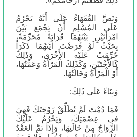
ذَلِكَ قَطَعْتُمْ أَرْحَامَكُمْ».
وَنَصَّ الفُقَهَاءُ عَلَى أَنَّهُ يَحْرُمُ
عَلَى المُسْلِمِ أَنْ يَجْمَعَ بَيْنَ
امْرَأَتَيْنِ بَيْنَهُمَا قَرَابَةٌ مُحَرِّمَةٌ،
بِحَيْثُ لَوْ فَرَضْتَ أَيَّتَهُمَا ذَكَرَاً
حُرِّمَتْ عَلَيْهِ الأُخْرَى، وَذَلِكَ
كَالأُخْتَيْنِ، وَكَذَلِكَ الْمَرْأَةُ وَعَمَّتُهَا،
أَوْ الْمَرْأَةُ وَخَالَتُهَا.
وَبِنَاءً عَلَى ذَلِكَ:
فَمَا دُمْتَ لَمْ تُطَلِّقْ زَوْجَتَكَ فَهِيَ
في عِصْمَتِكَ، وَيَحْرُمُ عَلَيْكَ
الزَّوَاجُ مِنْ خَالَتِهَا، وَإِذَا تَمَّ العَقْدُ