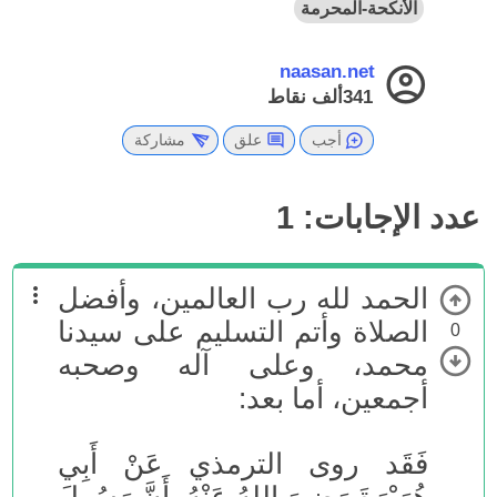
الأنكحة-المحرمة
naasan.net
341ألف
نقاط
أجب
علق
مشاركة
عدد الإجابات:
1
الحمد لله رب العالمين، وأفضل
الصلاة وأتم التسليم على سيدنا
0
محمد، وعلى آله وصحبه
أجمعين، أما بعد:
فَقَد روى الترمذي عَنْ أَبِي