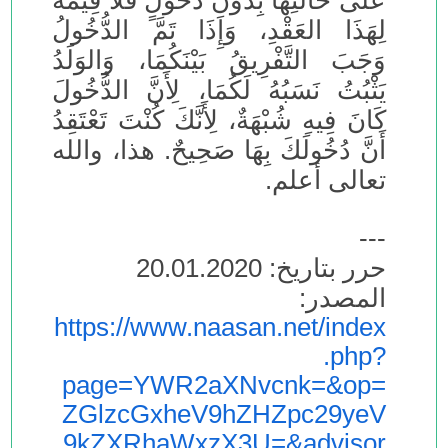
عَلَى خَالَتِهَا بِدُونِ دُخُولٍ فَلَا قِيمَةَ
لِهَذَا العَقْدِ، وَإِذَا تَمَّ الدُّخُولُ
وَجَبَ التَّفْرِيقُ بَيْنَكُمَا، وَالوَلَدُ
يَثْبُتُ نَسَبُهُ لَكُمَا، لِأَنَّ الدُّخُولَ
كَانَ فِيهِ شُبْهَةٌ، لِأَنَّكَ كُنْتَ تَعْتَقِدُ
أَنَّ دُخُولَكَ بِهَا صَحِيحٌ. هذا، والله
تعالى أعلم.
---
حرر بتاريخ: 20.01.2020
المصدر:
https://www.naasan.net/index
.php?
page=YWR2aXNvcnk=&op=
ZGlzcGxheV9hZHZpc29yeV
9kZXRhaWxzX3U=&advisor