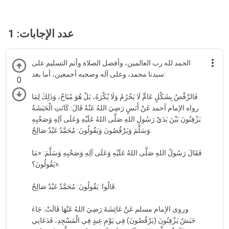
عدد الإجابات:
1
الحمد لله رب العالمين، وأفضل الصلاة وأتم التسليم على
سيدنا محمد، وعلى آله وصحبه أجمعين، أما بعد:
0
فَالرَّقْصُ بِشَكْلٍ عَامٍّ لَا يَحْرُمُ وَلَا يُكْرَهُ، بَلْ هُوَ مُبَاحٌ، وَذَلِكَ لِمَا
رواه الإمام أحمد عَنْ أَنَسٍ رَضِيَ اللهُ عَنْهُ قَالَ: كَانَتِ الْحَبَشَةُ
يَزْفِنُونَ بَيْنَ يَدَيْ رَسُولِ اللهِ صَلَّى اللهُ عَلَيْهِ وَعَلَى آلِهِ وَصَحْبِهِ
وَسَلَّمَ وَيَرْقُصُونَ وَيَقُولُونَ: مُحَمَّدٌ عَبْدٌ صَالِحٌ.
فَقَالَ رَسُولُ اللهِ صَلَّى اللهُ عَلَيْهِ وَعَلَى آلِهِ وَصَحْبِهِ وَسَلَّمَ: «مَا
يَقُولُونَ؟».
قَالُوا: يَقُولُونَ: مُحَمَّدٌ عَبْدٌ صَالِحٌ.
وروى الإمام مسلم عَنْ عَائِشَةَ رَضِيَ اللهُ عَنْهَا قَالَتْ: جَاءَ
حَبَشٌ يَزْفِنُونَ (يَرْقُصُونَ) فِي يَوْمِ عِيدٍ فِي الْمَسْجِدِ، فَدَعَانِي