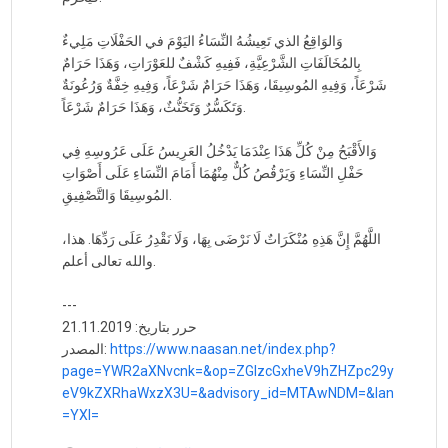
وَالوَاقِعُ الذي تَعِيشُهُ النِّسَاءُ اليَوْمَ في الحَفْلَاتِ مَلِيءٌ
بِالمُخَالَفَاتِ الشَّرْعِيَّةِ، فَفِيهِ كَشْفٌ للعَوْرَاتِ، وَهَذَا حَرَامٌ
شَرْعَاً، وَفِيهِ المُوسِيقَا، وَهَذَا حَرَامٌ شَرْعَاً، وَفِيهِ خِفَّةٌ وَرُعُونَةٌ
وَتَكَسُّرٌ وَتَخَنُّثٌ، وَهَذَا حَرَامٌ شَرْعَاً.
وَالأَقْبَحُ مِنْ كُلِّ هَذَا عِنْدَمَا يَدْخُلُ العَرِيسُ عَلَى عَرُوسِهِ فِي
حَفْلِ النِّسَاءِ وَيَرْقُصُ كُلٌّ مِنْهُمَا أَمَامَ النِّسَاءِ عَلَى أَصْوَاتِ
المُوسِيقَا وَالتَّصْفِيقِ.
اللَّهُمَّ إِنَّ هَذِهِ مُنْكَرَاتٌ لَا نَرْضَى بِهَا، وَلَا نَقْدِرُ عَلَى رَدِّهَا. هذا،
والله تعالى أعلم.
---
حرر بتاريخ: 21.11.2019
https://www.naasan.net/index.php?
المصدر:
page=YWR2aXNvcnk=&op=ZGlzcGxheV9hZHZpc29y
eV9kZXRhaWxzX3U=&advisory_id=MTAwNDM=&lan
=YXI=