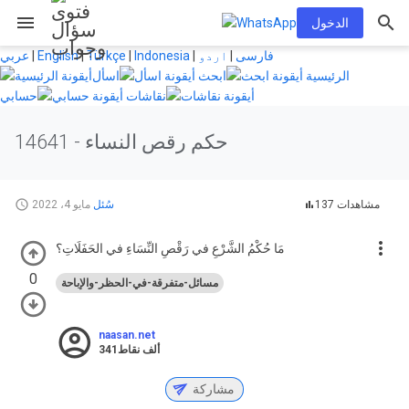
menu
الدخول
فارسی
|
اردو
|
Indonesia
|
Türkçe
|
English
|
عربي
الرئيسية
ابحث
اسأل
نقاشات
حسابي
حكم رقص النساء
14641 -
137 مشاهدات
سُئل
مايو 4، 2022
مَا حُكْمُ الشَّرْعِ في رَقْصِ النِّسَاءِ في الحَفَلَاتِ؟
0
مسائل-متفرقة-في-الحظر-والإباحة
naasan.net
341ألف
نقاط
مشاركة