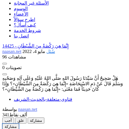
الأسئلة غير المجابة
الوسوم
الأعضاء
اطرح سؤالاً
كيف أسأل؟
شروط الخدمة
اتصل بنا
إِنَّمَا هِيَ رَكْضَةٌ مِنَ الشَّيْطَانِ
14425 -
سُئل
مايو 4، 2022
naasan.net
96 مشاهدات
تصويتات
0
هَلْ صَحِيحٌ أَنَّ سَيِّدَنَا رَسُولَ اللهِ صَلَّى اللهُ عَلَيْهِ وَعَلَى آلِهِ وَصَحْبِهِ
وَسَلَّمَ قَالَ عَنْ دَمِ الاسْتِحَاضَةِ «إِنَّمَا هِيَ رَكْضَةٌ مِنَ الشَّيْطَانِ»؟ وَإِذَا
كَانَ حَدِيثَاً فَمَا مَعْنَى: «إِنَّمَا هِيَ رَكْضَةٌ مِنَ الشَّيْطَانِ»؟
فتاوى-متعلقة-بالحديث-الشريف
naasan.net
بواسطة
341ألف
نقاط
مشاركة
علق
أجب
مشاركة