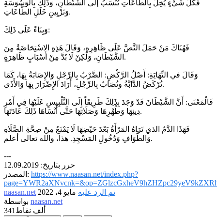
فَكُلُّ شَيْءٍ يُخِلُّ بِالطَّاعَاتِ يُنْسَبُ إلى الشَّيْطَانِ، وَذَلِكَ بِالوَسْوَسَةِ
وَتَزْيِينِ خَلَلِ الطَّاعَاتِ.
وَبِنَاءً عَلَى ذَلِكَ:
فَهُنَاكَ مَنْ حَمَلَ النَّصَّ عَلَى ظَاهِرِهِ، وَقَالَ هَذِهِ الاسْتِحَاضَةُ مِنَ
الشَّيْطَانِ، وَلَكِنْ لَا بُدَّ مِنْ أَسْبَابٍ ظَاهِرَةٍ.
وَقَالَ في النِّهَايَةِ: أَصْلُ الرَّكْضِ: الضَّرْبُ بِالرِّجْلِ وَالإِصَابَةُ بِهَا، كَمَا
تُرْكَضُ الدَّابَّةُ وتُصَابُ بِالرِّجْلِ، أَرَادَ الإِضْرَارَ بِهَا وَالأَذَى.
فَالْمَعْنَى: أَنَّ الشَّيْطَانَ قَدْ وَجَدَ بِذَلِكَ طَرِيقَاً إِلَى التَّلْبِيسِ عَلَيْهَا فِي أَمْرِ
دِينِهَا وَطُهْرِهَا وَصَلَاتِهَا حَتَّى أَنْسَاهَا ذَلِكَ عَادَتَهَا.
فَهَذَا الدَّمُ الذي تَرَاهُ المَرْأَةُ بَعْدَ حَيْضِهَا لَا يَمْنَعُ مِنْ صِحَّةِ الصَّلَاةِ
وَالطَّوَافِ وَدُخُولِ المَسْجِدِ. هذا، والله تعالى أعلم.
---
حرر بتاريخ: 12.09.2019
https://www.naasan.net/index.php?
المصدر:
page=YWR2aXNvcnk=&op=ZGlzcGxheV9hZHZpc29yeV9kZXRh
تم الرد عليه
مايو 4، 2022
naasan.net
naasan.net
بواسطة
341ألف
نقاط