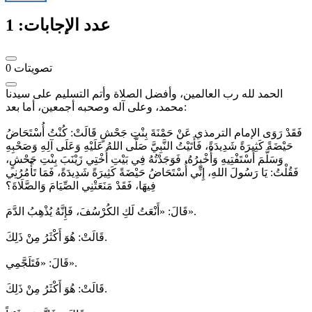
عدد الإجابات:
1
تصويتات
0
الحمد لله رب العالمين، وأفضل الصلاة وأتم التسليم على سيدنا
محمد، وعلى آله وصحبه أجمعين، أما بعد:
فَقَدْ رَوَى الإمام الترمذي عَنْ حَمْنَةَ بِنْتِ جَحْشٍ قَالَتْ: كُنْتُ أُسْتَحَاضُ
حَيْضَةً كَثِيرَةً شَدِيدَةً، فَأَتَيْتُ النَّبِيَّ صَلَّى اللهُ عَلَيْهِ وَعَلَى آلِهِ وَصَحْبِهِ
وَسَلَّمَ أَسْتَفْتِيهِ وَأُخْبِرُهُ، فَوَجَدْتُهُ فِي بَيْتِ أُخْتِي زَيْنَبَ بِنْتِ جَحْشٍ،
فَقُلْتُ: يَا رَسُولَ اللهِ، إِنِّي أُسْتَحَاضُ حَيْضَةً كَثِيرَةً شَدِيدَةً، فَمَا تَأْمُرُنِي
فِيهَا، فَقَدْ مَنَعَتْنِي الصِّيَامَ وَالصَّلَاةَ؟
قَالَ: «أَنْعَتُ لَكِ الكُرْسُفَ، فَإِنَّهُ يُذْهِبُ الدَّمَ».
قَالَتْ: هُوَ أَكْثَرُ مِنْ ذَلِكَ.
قَالَ: «فَتَلَجَّمِي».
قَالَتْ: هُوَ أَكْثَرُ مِنْ ذَلِكَ.