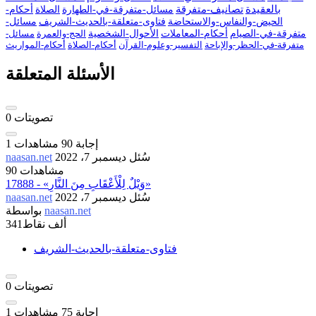
بالعقيدة
تصانيف-متفرقة
مسائل-متفرقة-في-الطهارة
الصلاة
أحكام-
الحيض-والنفاس-والاستحاضة
فتاوى-متعلقة-بالحديث-الشريف
مسائل-
متفرقة-في-الصيام
أحكام-المعاملات
الأحوال-الشخصية
الحج-والعمرة
مسائل-
متفرقة-في-الحظر-والإباحة
التفسير-وعلوم-القرآن
أحكام-الصلاة
أحكام-المواريث
الأسئلة المتعلقة
تصويتات
0
إجابة
90
مشاهدات
1
سُئل
ديسمبر 7، 2022
naasan.net
90 مشاهدات
17888 - «وَيْلٌ لِلْأَعْقَابِ مِنَ النَّارِ»
سُئل
ديسمبر 7، 2022
naasan.net
naasan.net
بواسطة
341ألف
نقاط
فتاوى-متعلقة-بالحديث-الشريف
تصويتات
0
إجابة
75
مشاهدات
1