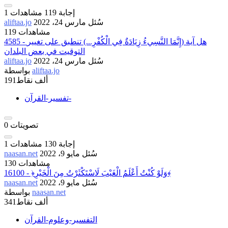
إجابة
119
مشاهدات
1
سُئل
مارس 24، 2022
aliftaa.jo
119 مشاهدات
4585 - هل آية (إِنَّمَا النَّسِيءُ زِيَادَةٌ فِي الْكُفْرِ...) تنطبق على تغيير
التوقيت في بعض البلدان
سُئل
مارس 24، 2022
aliftaa.jo
aliftaa.jo
بواسطة
191ألف
نقاط
تفسير-القرآن-
تصويتات
0
إجابة
130
مشاهدات
1
سُئل
مايو 9، 2022
naasan.net
130 مشاهدات
16100 - ﴿وَلَوْ كُنْتُ أَعْلَمُ الْغَيْبَ لَاسْتَكْثَرْتُ مِنَ الْخَيْرِ﴾
سُئل
مايو 9، 2022
naasan.net
naasan.net
بواسطة
341ألف
نقاط
التفسير-وعلوم-القرآن