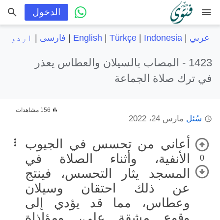
menu
الدخول
عربي
|
Indonesia
|
Türkçe
|
English
|
فارسی
|
اردو
1423 -
المصاب بالسيلان والعطاس يعذر
في ترك صلاة الجماعة
156 مشاهدات
سُئل
مارس 24، 2022
أعاني من تحسس في الجيوب
الأنفية، وأثناء الصلاة في
0
المسجد يثار التحسس، فينتج
عن ذلك احتقان وسيلان
وعطاس، مما قد يؤدي إلى
وقوع مشقة علي، ومؤاذاة