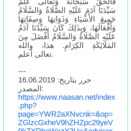
فَالحَقُّ سُبْحَانَهُ وَتعالى عَلَّمَ
سَيِّدَنَا آدَمَ عَلَيْهِ الصَّلَاةُ وَالسَّلَامُ
جَمِيعَ الأَشْيَاءِ وَذَوَاتِهَا وَصِفَاتِهَا
وَأَفْعَالَهَا، وَبِذَلِكَ كَانَ سَيِّدُنَا آدَمُ
عَلَيْهِ الصَّلَاةُ وَالسَّلَامُ أَفْضَلَ مِنَ
المَلَائِكَةِ الكِرَامِ. هذا، والله
تعالى أعلم.
---
حرر بتاريخ: 16.06.2019
المصدر:
https://www.naasan.net/index
.php?
page=YWR2aXNvcnk=&op=
ZGlzcGxheV9hZHZpc29yeV