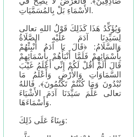
صَادِقِينَ﴾. فَالعَرْضُ لَا يَصِحُّ في
الأَسْمَاءِ بَلْ بِالمُسَمَّيَاتِ.
وَيُؤَكِّدُ هَذَا كَذَلِكَ قَوْلُ اللهِ تعالى
لِسَيِّدِنَا آدَمَ عَلَيْهِ الصَّلَاةُ
وَالسَّلَامُ: ﴿قَالَ يَا آدَمُ أَنْبِئْهُمْ
بِأَسْمَائِهِمْ فَلَمَّا أَنْبَأَهُمْ بِأَسْمَائِهِمْ
قَالَ أَلَمْ أَقُلْ لَكُمْ إِنِّي أَعْلَمُ غَيْبَ
السَّمَاوَاتِ وَالأَرْضِ وَأَعْلَمُ مَا
تُبْدُونَ وَمَا كُنْتُمْ تَكْتُمُونَ﴾. فَاللهُ
تعالى عَلَّمَ سَيِّدَنَا آدَمَ الأَشْيَاءَ
وَأَسْمَاءَهَا.
وَبِنَاءً عَلَى ذَلِكَ: