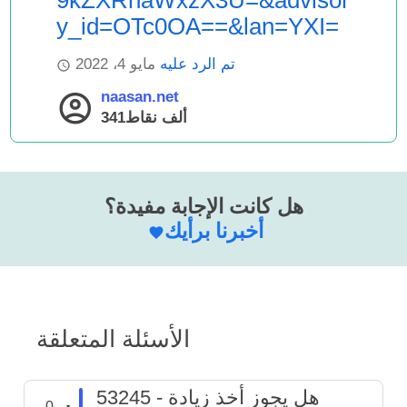
9kZXRhaWxzX3U=&advisor
y_id=OTc0OA==&lan=YXI=
تم الرد عليه
مايو 4، 2022
naasan.net
341ألف
نقاط
هل كانت الإجابة مفيدة؟
أخبرنا برأيك
الأسئلة المتعلقة
53245 - هل يجوز أخذ زيادة
0