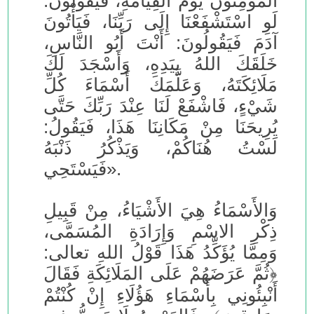
المُؤْمِنُونَ يَوْمَ القِيَامَةِ، فَيَقُولُونَ:
لَوِ اسْتَشْفَعْنَا إِلَى رَبِّنَا، فَيَأْتُونَ
آدَمَ فَيَقُولُونَ: أَنْتَ أَبُو النَّاسِ،
خَلَقَكَ اللهُ بِيَدِهِ، وَأَسْجَدَ لَكَ
مَلَائِكَتَهُ، وَعَلَّمَكَ أَسْمَاءَ كُلِّ
شَيْءٍ، فَاشْفَعْ لَنَا عِنْدَ رَبِّكَ حَتَّى
يُرِيحَنَا مِنْ مَكَانِنَا هَذَا، فَيَقُولُ:
لَسْتُ هُنَاكُمْ، وَيَذْكُرُ ذَنْبَهُ
فَيَسْتَحِي».
وَالأَسْمَاءُ هِيَ الأَشْيَاءُ، مِنْ قَبِيلِ
ذِكْرِ الاسْمِ وَإِرَادَةِ المُسَمَّى،
وَمِمَّا يُؤَكِّدُ هَذَا قَوْلُ اللهِ تعالى:
﴿ثُمَّ عَرَضَهُمْ عَلَى المَلَائِكَةِ فَقَالَ
أَنْبِئُونِي بِأَسْمَاءِ هَؤُلَاءِ إِنْ كُنْتُمْ