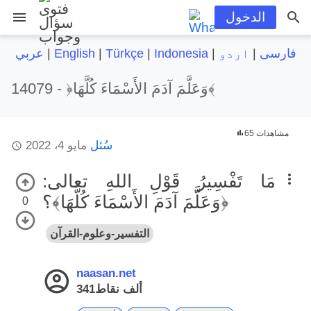
menu
الدخول
فارسی
|
اردو
|
Indonesia
|
Türkçe
|
English
|
عربي
﴿وَعَلَّمَ آدَمَ الأَسْمَاءَ كُلَّهَا﴾
14079 -
65 مشاهدات
سُئل
مايو 4، 2022
مَا تَفْسِيرُ قَوْلِ اللهِ تعالى:
﴿وَعَلَّمَ آدَمَ الأَسْمَاءَ كُلَّهَا﴾؟
0
التفسير-وعلوم-القرآن
naasan.net
341ألف
نقاط