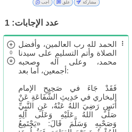
مشاركة
علق
أجب
عدد الإجابات:
1
الحمد لله رب العالمين، وأفضل
الصلاة وأتم التسليم على سيدنا
0
محمد، وعلى آله وصحبه
أجمعين، أما بعد:
فَقَدْ جَاءَ في صَحِيحِ الإمام
البخاري في حَدِيثِ الشَّفَاعَةِ عَنْ
أَنَسٍ رَضِيَ اللهُ عَنْهُ، عَنِ النَّبِيِّ
صَلَّى اللهُ عَلَيْهِ وَعَلَى آلِهِ
وَصَحْبِهِ وَسَلَّمَ قَالَ: «يَجْتَمِعُ