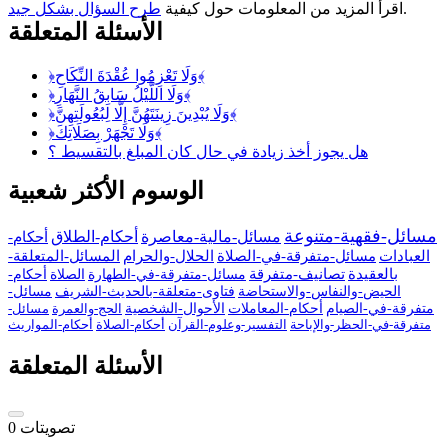
.
اقرأ المزيد من المعلومات حول كيفية
طرح السؤال بشكل جيد
الأسئلة المتعلقة
﴿وَلَا تَعْزِمُوا عُقْدَةَ النِّكَاحِ﴾
﴿وَلَا اللَّيْلُ سَابِقُ النَّهَارِ﴾
﴿وَلَا يُبْدِينَ زِينَتَهُنَّ إِلَّا لِبُعُولَتِهِنَّ﴾
﴿وَلَا تَجْهَرْ بِصَلَاتِكَ﴾
هل يجوز أخذ زيادة في حال كان المبلغ بالتقسيط ؟
الوسوم الأكثر شعبية
مسائل-فقهية-متنوعة
مسائل-مالية-معاصرة
أحكام-الطلاق
أحكام-
العبادات
مسائل-متفرقة-في-الصلاة
الحلال-والحرام
المسائل-المتعلقة-
بالعقيدة
تصانيف-متفرقة
مسائل-متفرقة-في-الطهارة
الصلاة
أحكام-
الحيض-والنفاس-والاستحاضة
فتاوى-متعلقة-بالحديث-الشريف
مسائل-
متفرقة-في-الصيام
أحكام-المعاملات
الأحوال-الشخصية
الحج-والعمرة
مسائل-
متفرقة-في-الحظر-والإباحة
التفسير-وعلوم-القرآن
أحكام-الصلاة
أحكام-المواريث
الأسئلة المتعلقة
تصويتات
0