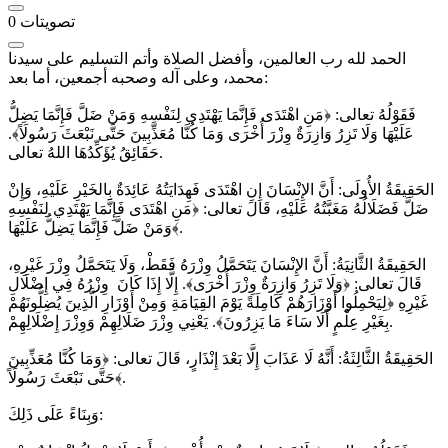
تصويتات
0
الحمد لله رب العالمين، وأفضل الصلاة وأتم التسليم على سيدنا
محمد، وعلى آله وصحبه أجمعين، أما بعد:
فَقَوْلُهُ تعالى: ﴿مَنِ اهْتَدَى فَإِنَّمَا يَهْتَدِي لِنَفْسِهِ وَمَنْ ضَلَّ فَإِنَّمَا يَضِلُّ
عَلَيْهَا وَلَا تَزِرُ وَازِرَةٌ وِزْرَ أُخْرَى وَمَا كُنَّا مُعَذِّبِينَ حَتَّى نَبْعَثَ رَسُولَاً﴾.
حَقَائِقُ يُؤَكِّدُهَا اللهُ تعالى.
الحَقِيقَةُ الأُولَى: أَنَّ الإِنْسَانَ إِنِ اهْتَدَى فَهِدَايَتُهُ عَائِدَةٌ بِالخَيْرِ عَلَيْهِ، وَإِنْ
ضَلَّ فَضَلَالُهُ مَغَبَّتُهُ عَلَيْهِ، قَالَ تعالى: ﴿مَنِ اهْتَدَى فَإِنَّمَا يَهْتَدِي لِنَفْسِهِ
وَمَنْ ضَلَّ فَإِنَّمَا يَضِلُّ عَلَيْهَا﴾.
الحَقِيقَةُ الثَّانِيَةُ: أَنَّ الإِنْسَانَ يَتَحَمَّلُ وِزْرَهُ فَقَطْ، وَلَا يَتَحَمَّلُ وِزْرَ غَيْرِهِ،
قَالَ تعالى: ﴿وَلَا تَزِرُ وَازِرَةٌ وِزْرَ أُخْرَى﴾. إِلَّا إِذَا كَانَ وِزْرُهُ فِي إِضْلَالِ
غَيْرِهِ ﴿لِيَحْمِلُوا أَوْزَارَهُمْ كَامِلَةً يَوْمَ القِيَامَةِ وَمِنْ أَوْزَارِ الَّذِينَ يُضِلُّونَهُمْ
بِغَيْرِ عِلْمٍ أَلَا سَاءَ مَا يَزِرُونَ﴾. يَعْنِي وِزْرَ ضَلَالِهِمْ وَوِزْرَ إِضْلَالِهِمْ.
الحَقِيقَةُ الثَّالِثَةُ: أَنَّهُ لَا عَذَابَ إِلَّا بَعْدَ إِنْذَارٍ، قَالَ تعالى: ﴿وَمَا كُنَّا مُعَذِّبِينَ
حَتَّى نَبْعَثَ رَسُولَاً﴾.
وَبِنَاءً عَلَى ذَلِكَ: