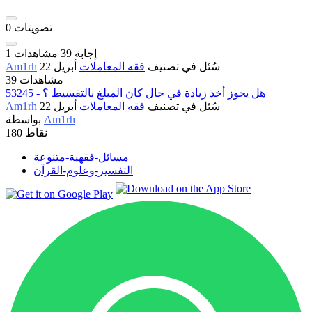
تصويتات
0
إجابة
39
مشاهدات
1
سُئل
في تصنيف
فقه المعاملات
أبريل 22
Am1rh
39 مشاهدات
53245 - هل يجوز أخذ زيادة في حال كان المبلغ بالتقسيط ؟
سُئل
في تصنيف
فقه المعاملات
أبريل 22
Am1rh
Am1rh
بواسطة
نقاط
180
مسائل-فقهية-متنوعة
التفسير-وعلوم-القرآن