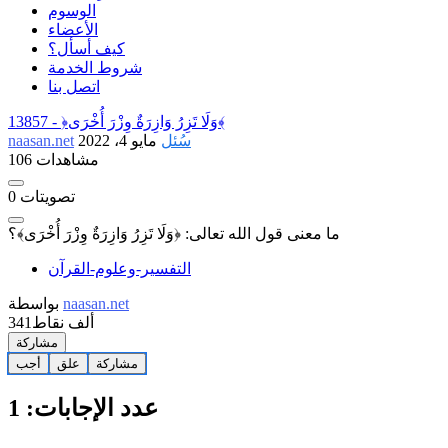
الوسوم
الأعضاء
كيف أسأل؟
شروط الخدمة
اتصل بنا
﴿وَلَا تَزِرُ وَازِرَةٌ وِزْرَ أُخْرَى﴾
13857 -
سُئل
مايو 4، 2022
naasan.net
106 مشاهدات
تصويتات
0
ما معنى قول الله تعالى: ﴿وَلَا تَزِرُ وَازِرَةٌ وِزْرَ أُخْرَى﴾؟
التفسير-وعلوم-القرآن
naasan.net
بواسطة
341ألف
نقاط
مشاركة
مشاركة
علق
أجب
عدد الإجابات:
1