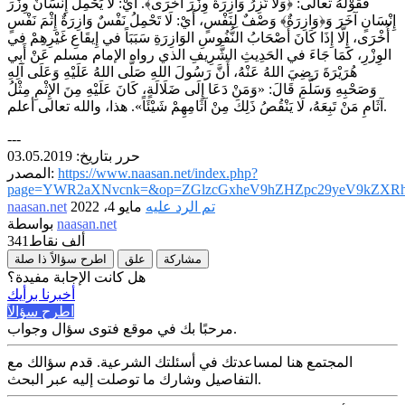
فَقَوْلُهُ تعالى: ﴿وَلَا تَزِرُ وَازِرَةٌ وِزْرَ أُخْرَى﴾. أَيْ: لَا يَحْمِلُ إِنْسَانٌ وِزْرَ
إِنْسَانٍ آخَرَ وَ﴿وَازِرَةٌ﴾ وَصْفٌ لِنَفْسٍ، أَيْ: لَا تَحْمِلُ نَفْسٌ وَازِرَةٌ إِثْمَ نَفْسٍ
أُخْرَى، إِلَّا إِذَا كَانَ أَصْحَابُ النُّفُوسِ الوَازِرَةِ سَبَبَاً في إِيقَاعِ غَيْرِهِمْ في
الوِزْرِ، كَمَا جَاءَ في الحَدِيثِ الشَّرِيفِ الذي رواه الإمام مسلم عَنْ أَبِي
هُرَيْرَةَ رَضِيَ اللهُ عَنْهُ، أَنَّ رَسُولَ اللهِ صَلَّى اللهُ عَلَيْهِ وَعَلَى آلِهِ
وَصَحْبِهِ وَسَلَّمَ قَالَ: «وَمَنْ دَعَا إِلَى ضَلَالَةٍ، كَانَ عَلَيْهِ مِنَ الإِثْمِ مِثْلُ
آثَامِ مَنْ تَبِعَهُ، لَا يَنْقُصُ ذَلِكَ مِنْ آثَامِهِمْ شَيْئَاً». هذا، والله تعالى أعلم.
---
حرر بتاريخ: 03.05.2019
https://www.naasan.net/index.php?
المصدر:
page=YWR2aXNvcnk=&op=ZGlzcGxheV9hZHZpc29yeV9kZXRh
تم الرد عليه
مايو 4، 2022
naasan.net
naasan.net
بواسطة
341ألف
نقاط
مشاركة
علق
اطرح سؤالاً ذا صلة
هل كانت الإجابة مفيدة؟
أخبرنا برأيك
اطرح سؤالاً
مرحبًا بك في موقع فتوى سؤال وجواب.
المجتمع هنا لمساعدتك في أسئلتك الشرعية. قدم سؤالك مع
التفاصيل وشارك ما توصلت إليه عبر البحث.