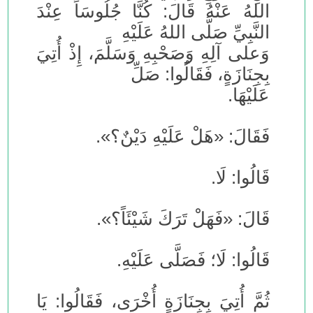
اللهُ عَنْهُ قَالَ: كُنَّا جُلُوسَاً عِنْدَ
النَّبِيِّ صَلَّى اللهُ عَلَيْهِ
وَعلى آلِهِ وَصَحْبِهِ وَسَلَّمَ، إِذْ أُتِيَ
بِجِنَازَةٍ، فَقَالُوا: صَلِّ
عَلَيْهَا.
فَقَالَ: «هَلْ عَلَيْهِ دَيْنٌ؟».
قَالُوا: لَا.
قَالَ: «فَهَلْ تَرَكَ شَيْئَاً؟».
قَالُوا: لَا؛ فَصَلَّى عَلَيْهِ.
ثُمَّ أُتِيَ بِجِنَازَةٍ أُخْرَى، فَقَالُوا: يَا