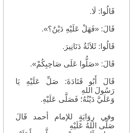
قَالُوا: لَا.
قَالَ: «فَهَلْ عَلَيْهِ دَيْنٌ؟».
قَالُوا: ثَلاَثَةُ دَنَانِيرَ.
قَالَ: «صَلُّوا عَلَى صَاحِبِكُمْ».
قَالَ أَبُو قَتَادَةَ: صَلِّ عَلَيْهِ يَا
رَسُولَ اللهِ
وَعَلَيَّ دَيْنُهُ؛ فَصَلَّى عَلَيْهِ.
وفي رِوَايَةٍ للإمام أحمد قَالَ
صَلَّى اللهُ عَلَيْهِ