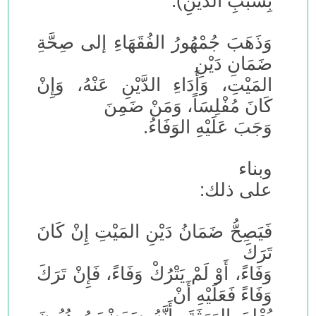
بِسَبَبِ الدَّيْنِ).
وَذَهَبَ جُمْهُورُ الفُقَهَاءِ إلى صِحَّةِ
ضَمَانِ دَيْنِ
المَيْتِ، وَأَدَاءِ الدَّيْنِ عَنْهُ، وَإِنْ
كَانَ مُفْلِسَاً، وَمَنْ ضَمِنَ
وَجَبَ عَلَيْهِ الوَفَاءُ.
وبناء
على ذلك:
فَيَصِحُّ ضَمَانُ دَيْنِ المَيْتِ إِنْ كَانَ
تَرَكَ
وَفَاءً، أَوْ لَمْ يَتْرُكْ وَفَاءً، فَإِنْ تَرَكَ
وَفَاءً فَعَلَيْهِ أَنْ