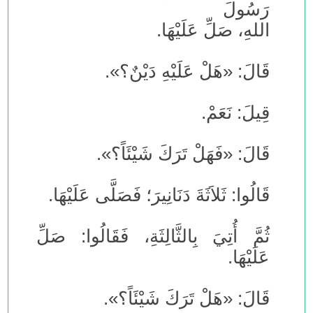
رَسُولَ
اللهِ، صَلِّ عَلَيْهَا.
قَالَ: «هَلْ عَلَيْهِ دَيْنٌ؟».
قِيلَ: نَعَمْ.
قَالَ: «فَهَلْ تَرَكَ شَيْئَاً؟».
قَالُوا: ثَلاَثَةَ دَنَانِيرَ؛ فَصَلَّى عَلَيْهَا.
ثُمَّ أُتِيَ بِالثَّالِثَةِ، فَقَالُوا: صَلِّ
عَلَيْهَا.
قَالَ: «هَلْ تَرَكَ شَيْئَاً؟».