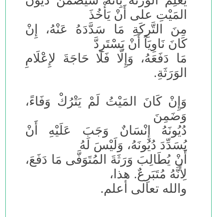
يُعْلِمَ الوَرَثَةَ بِأَنَّهُ سَيَضْمَنُ دُيُونَ
المَيْتِ على أَنْ يَأْخُذَ
مِنَ التَّرِكَةِ مَا سَدَّدَهُ عَنْهُ، إِنْ
كَانَ نَاوِيَاً أَنْ يَسْتَرِدَّ
مَا دَفَعَهُ، وَإِلَّا فَلَا حَاجَةَ لإِعْلَامِ
الوَرَثَةِ.
وَإِنْ كَانَ المَيْتُ لَمْ يَتْرُكْ وَفَاءً،
وَضَمِنَ
دُيُونَهُ إِنْسَانٌ وَجَبَ عَلَيْهِ أَنْ
يُسَدِّدَ دُيُونَهُ، وَلَيْسَ لَهُ
أَنْ يُطَالِبَ وَرَثَةَ المُتَوَفَّى مَا دَفَعَ،
لِأَنَّهُ مُتَبَرِعٌ. هذا،
والله تعالى أعلم.
---