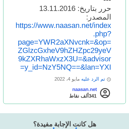
حرر بتاريخ: 13.11.2016
المصدر:
https://www.naasan.net/index
.php?
page=YWR2aXNvcnk=&op=
ZGlzcGxheV9hZHZpc29yeV
9kZXRhaWxzX3U=&advisor
y_id=NzY5NQ==&lan=YXI=
تم الرد عليه
مايو 4، 2022
naasan.net
341ألف
نقاط
هل كانت الإجابة مفيدة؟