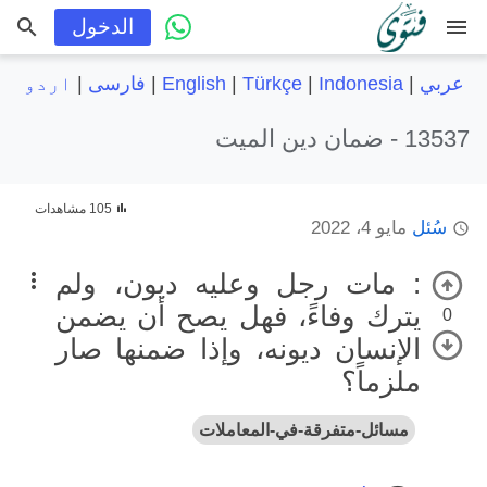
menu
الدخول
عربي
|
Indonesia
|
Türkçe
|
English
|
فارسی
|
اردو
13537 -
ضمان دين الميت
105 مشاهدات
سُئل
مايو 4، 2022
: مات رجل وعليه ديون، ولم
يترك وفاءً، فهل يصح أن يضمن
0
الإنسان ديونه، وإذا ضمنها صار
ملزماً؟
مسائل-متفرقة-في-المعاملات