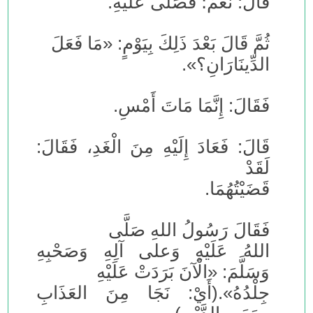
قَالَ: نَعَمْ؛ فَصَلَّى عَلَيْهِ.
ثُمَّ قَالَ بَعْدَ ذَلِكَ بِيَوْمٍ: «مَا فَعَلَ
الدِّينَارَانِ؟».
فَقَالَ: إِنَّمَا مَاتَ أَمْسِ.
قَالَ: فَعَادَ إِلَيْهِ مِنَ الْغَدِ، فَقَالَ:
لَقَدْ
قَضَيْتُهُمَا.
فَقَالَ رَسُولُ اللهِ صَلَّى
اللهُ عَلَيْهِ وَعلى آلِهِ وَصَحْبِهِ
وَسَلَّمَ: «الْآنَ بَرَدَتْ عَلَيْهِ
جِلْدُهُ».(أَيْ: نَجَا مِنَ العَذَابِ