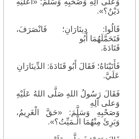
وَعلى آلِهِ وَصَحْبِهِ وَسَلَّمَ: «أَعَلَيْهِ
دَيْنٌ؟».
قَالُوا: دِينَارَانِ؛ فَانْصَرَفَ،
فَتَحَمَّلَهُمَا أَبُو
قَتَادَةَ.
فَأَتَيْنَاهُ؛ فَقَالَ أَبُو قَتَادَةَ: الدِّينَارَانِ
عَلَيَّ.
فَقَالَ رَسُولُ اللهِ صَلَّى اللهُ عَلَيْهِ
وَعلى آلِهِ
وَصَحْبِهِ وَسَلَّمَ: «حَقَّ الْغَرِيمُ،
وَبَرِئَ مِنْهُمَا الْـمَيِّتُ؟».