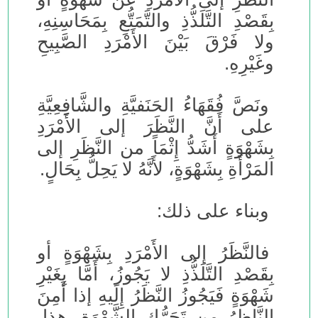
بِقَصْدِ التَّلَذُّذِ والتَّمَتُّعِ بِمَحَاسِنِهِ،
ولا فَرْقَ بَيْنَ الأَمْرَدِ الصَّبِيحِ
وغَيْرِهِ.
ونَصَّ فُقَهَاءُ الحَنَفيَّةِ والشَّافِعِيَّةِ
على أَنَّ النَّظَرَ إلى الأَمْرَدِ
بِشَهْوَةٍ أَشَدُّ إِثْمَاً من النَّظَرِ إلى
المَرْأَةِ بِشَهْوَةٍ، لأَنَّهُ لا يَحِلُّ بِحَالٍ.
وبناء على ذلك:
فالنَّظَرُ إلى الأَمْرَدِ بِشَهْوَةٍ أو
بِقَصْدِ التَّلَذُّذِ لا يَجُوزُ، أَمَّا بِغَيْرِ
شَهْوَةٍ فَيَجُوزُ النَّظَرُ إِلَيهِ إذا أَمِنَ
النَّاظِرُ من تَحَرُّكِ الشَّهْوَةِ. هذا،