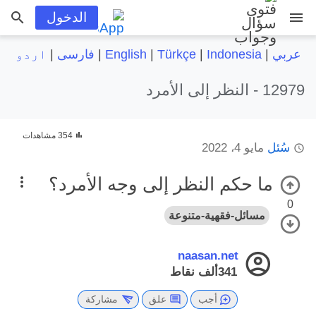
menu
الدخول
عربي
|
Indonesia
|
Türkçe
|
English
|
فارسی
|
اردو
12979 -
النظر إلى الأمرد
354 مشاهدات
سُئل
مايو 4، 2022
ما حكم النظر إلى وجه الأمرد؟
0
مسائل-فقهية-متنوعة
naasan.net
341ألف
نقاط
أجب
علق
مشاركة