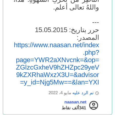
واللهُ تعالى أعلم.
---
حرر بتاريخ: 15.05.2015
المصدر:
https://www.naasan.net/index
.php?
page=YWR2aXNvcnk=&op=
ZGlzcGxheV9hZHZpc29yeV
9kZXRhaWxzX3U=&advisor
y_id=Njg5Mw==&lan=YXI=
تم الرد عليه
مايو 4، 2022
naasan.net
341ألف
نقاط