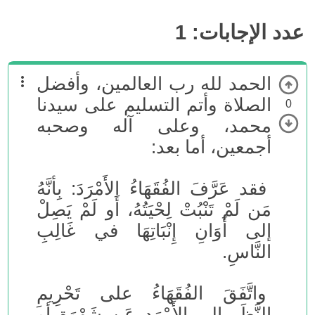
عدد الإجابات:
1
الحمد لله رب العالمين، وأفضل
الصلاة وأتم التسليم على سيدنا
0
محمد، وعلى آله وصحبه
أجمعين، أما بعد:
فقد عَرَّفَ الفُقَهَاءُ الأَمْرَدَ: بِأنَّهُ
مَن لَمْ تَنْبُتْ لِحْيَتُهُ، أَو لَمْ يَصِلْ
إلى أَوَانِ إِنْبَاتِهَا في غَالِبِ
النَّاسِ.
واتَّفَقَ الفُقَهَاءُ على تَحْرِيمِ
النَّظَرِ إلى الأَمْرَدِ عَن شَهْوَةٍ أو