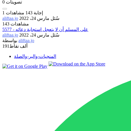
تصويتات
0
إجابة
143
مشاهدات
1
سُئل
مارس 24، 2022
aliftaa.jo
143 مشاهدات
5577 - على المسلم أن لا يتعجل استجابة دعائه
سُئل
مارس 24، 2022
aliftaa.jo
aliftaa.jo
بواسطة
191ألف
نقاط
المنجيات-والبر-والصلة