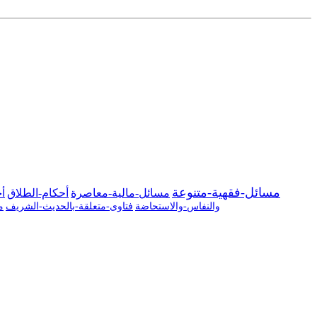
مسائل-فقهية-متنوعة
مسائل-مالية-معاصرة
أحكام-الطلاق
أح
والنفاس-والاستحاضة
فتاوى-متعلقة-بالحديث-الشريف
م