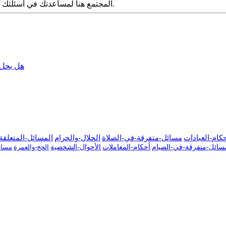
المجتمع هنا لمساعدتك في أسئلتك الشرعية. قدم سؤالك مع التفاصيل وشارك ما توصلت إليه عبر البحث.
هل يحل 
كام-العبادات
مسائل-متفرقة-في-الصلاة
الحلال-والحرام
المسائل-المتعلقة-
سائل-متفرقة-في-الصيام
أحكام-المعاملات
الأحوال-الشخصية
الحج-والعمرة
مسائ