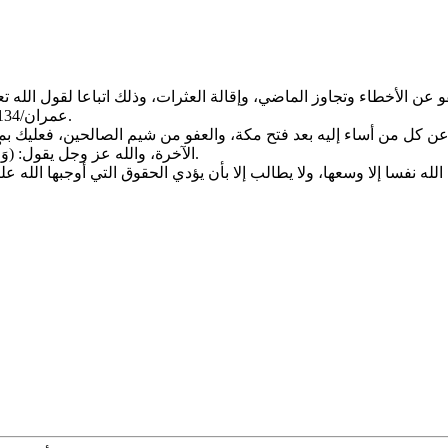
ء وتجاوز الماضي، وإقالة العثرات، وذلك اتباعا لقول الله تعالى: (وَالْكَاظِمِينَ
عمران/134. وقوله تعالى: (وَلَمَنْ صَبَرَ وَغَفَرَ إِنَّ ذَلِكَ لَمِنْ عَزْمِ الْأُمُورِ) الشورى 43.
 كل من أساء إليه بعد فتح مكة، والعفو من شيم الصالحين، فعليك بمج
الآخرة، والله عز وجل يقول: (وَلْيَعْفُوا وَلْيَصْفَحُوا أَلَا تُحِبُّونَ أَنْ يَغْفِرَ اللَّهُ لَكُمْ وَاللَّهُ غَفُورٌ رَحِيمٌ) النور/22.