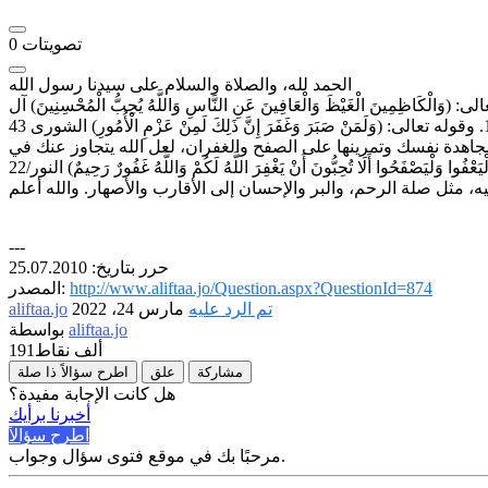
تصويتات
0
الحمد لله، والصلاة والسلام على سيدنا رسول الله
 الْغَيْظَ وَالْعَافِينَ عَنِ النَّاسِ وَاللَّهُ يُحِبُّ الْمُحْسِنِينَ) آل
اهدة نفسك وتمرينها على الصفح والغفران، لعل الله يتجاوز عنك في
---
حرر بتاريخ: 25.07.2010
http://www.aliftaa.jo/Question.aspx?QuestionId=874
المصدر:
تم الرد عليه
مارس 24، 2022
aliftaa.jo
aliftaa.jo
بواسطة
191ألف
نقاط
مشاركة
علق
اطرح سؤالاً ذا صلة
هل كانت الإجابة مفيدة؟
أخبرنا برأيك
اطرح سؤالاً
مرحبًا بك في موقع فتوى سؤال وجواب.