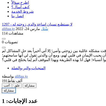
اطرح سؤالاً
كيف أسأل؟
شروط الخدمة
اتصل بنا
لا يستطيع نسيان إساءة والدي زوجته له
1297 -
سُئل
مارس 24، 2022
aliftaa.jo
114 مشاهدات
تصويتات
0
 مشكله عائلية بين زوجتي وأمي؛ إلا أني أخيراً بعد حل المشاكل لم
ن يحبب الإيمان في قلبي لهم، ومع أن والدتي تقول لي أنها سامحتهم؛
أنسباء؛ فهل أنا بهذه الطريقة وبهذا الموقف آثم لِما يختلج في قلبي؟
المنجيات-والبر-والصلة
aliftaa.jo
بواسطة
191ألف
نقاط
مشاركة
علق
أجب
مشاركة
عدد الإجابات:
1