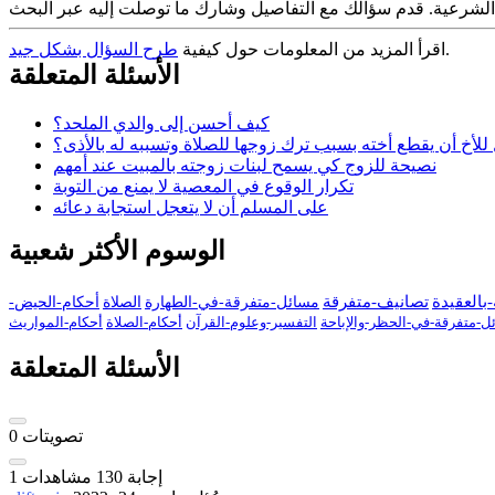
.
اقرأ المزيد من المعلومات حول كيفية
طرح السؤال بشكل جيد
الأسئلة المتعلقة
كيف أحسن إلى والدي الملحد؟
للأخ أن يقطع أخته بسبب ترك زوجها للصلاة وتسببه له بالأذى؟
نصيحة للزوج كي يسمح لبنات زوجته بالمبيت عند أمهم
تكرار الوقوع في المعصية لا يمنع من التوبة
على المسلم أن لا يتعجل استجابة دعائه
الوسوم الأكثر شعبية
بالعقيدة
تصانيف-متفرقة
مسائل-متفرقة-في-الطهارة
الصلاة
أحكام-الحيض-
ل-متفرقة-في-الحظر-والإباحة
التفسير-وعلوم-القرآن
أحكام-الصلاة
أحكام-المواريث
الأسئلة المتعلقة
تصويتات
0
إجابة
130
مشاهدات
1