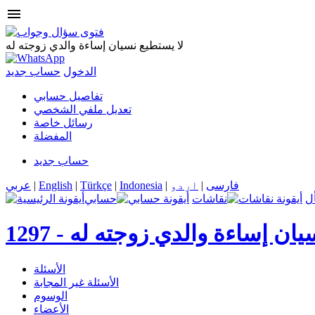
menu
لا يستطيع نسيان إساءة والدي زوجته له
الدخول
حساب جديد
تفاصيل حسابي
تعديل ملفي الشخصي
رسائل خاصة
المفضلة
حساب جديد
فارسی
|
اردو
|
Indonesia
|
Türkçe
|
English
|
عربي
ل
نقاشات
حسابي
يان إساءة والدي زوجته له
1297 -
الأسئلة
الأسئلة غير المجابة
الوسوم
الأعضاء