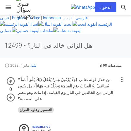
menu
الدخول
فارسی
|
اردو
|
Indonesia
|
Türkçe
|
English
|
عربي
الرئيسية
ابحث
اسأل
نقاشات
حسابي
هل الزاني خالد في النار؟
12499 -
98 مشاهدات
سُئل
مايو 4، 2022
من خلال قوله تعالى: {وَلَا يَزْنُونَ وَمَنْ يَفْعَلْ ذَلِكَ يَلْقَ أَثَاماً *
يُضَاعَفْ لَهُ الْعَذَابُ يَوْمَ الْقِيَامَةِ وَيَخْلُدْ فِيهِ مُهَاناً}. هل يكون
0
الزاني من الخالدين في النار يوم القيامة، إذا مات وهو مصر
على المعصية؟
التفسير-وعلوم-القرآن
naasan.net