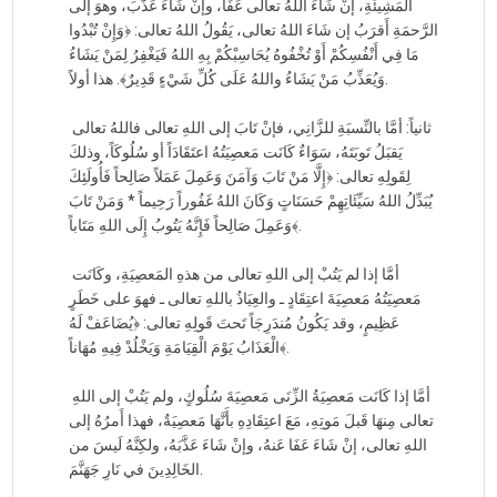
المَشِيئَةِ، إنْ شَاءَ اللهُ تعالى عَفَا، وإنْ شَاءَ عَذَّبَ، وهوَ إلى
الرَّحمَةِ أَقرَبُ إن شَاءَ اللهُ تعالى، يَقُولُ اللهُ تعالى: ﴿وَإِنْ تُبْدُوا
مَا فِي أَنْفُسِكُمْ أَوْ تُخْفُوهُ يُحَاسِبْكُمْ بِهِ اللهُ فَيَغْفِرُ لِمَنْ يَشَاءُ
وَيُعَذِّبُ مَنْ يَشَاءُ واللهُ عَلَى كُلِّ شَيْءٍ قَدِيرٌ﴾. هذا أولاً.
ثانياً: أمَّا بالنِّسبَةِ للزَّانِي، فإنْ تَابَ إلى اللهِ تعالى فاللهُ تعالى
يَقبَلُ تَوبَتَهُ، سَوَاءٌ كَانَت مَعصِيَتُهُ اعتَقَادَاً أو سُلُوكَاً، وذلكَ
لِقَولِهِ تعالى: ﴿إِلَّا مَنْ تَابَ وَآمَنَ وَعَمِلَ عَمَلاً صَالِحاً فَأُولَئِكَ
يُبَدِّلُ اللهُ سَيِّئَاتِهِمْ حَسَنَاتٍ وَكَانَ اللهُ غَفُوراً رَحِيماً * وَمَنْ تَابَ
وَعَمِلَ صَالِحاً فَإِنَّهُ يَتُوبُ إِلَى اللهِ مَتَاباً﴾.
أمَّا إذا لم يَتُبْ إلى اللهِ تعالى من هذهِ المَعصِيَةِ، وكَانَت
مَعصِيَتُهُ مَعصِيَةَ اعتِقَادٍ ـ والعِيَاذُ باللهِ تعالى ـ فهوَ على خَطَرٍ
عَظِيمٍ، وقد يَكُونُ مُندَرِجَاً تَحتَ قَولِهِ تعالى: ﴿يُضَاعَفْ لَهُ
الْعَذَابُ يَوْمَ الْقِيَامَةِ وَيَخْلُدْ فِيهِ مُهَاناً﴾.
أمَّا إذا كَانَت مَعصِيَةُ الزِّنَى مَعصِيَةَ سُلُوكٍ، ولم يَتُبْ إلى اللهِ
تعالى مِنهَا قَبلَ مَوتِهِ، مَعَ اعتِقَادِهِ بأَنَّهَا مَعصِيَةٌ، فهذا أَمرُهُ إلى
اللهِ تعالى، إنْ شَاءَ عَفَا عَنهُ، وإنْ شَاءَ عَذَّبَهُ، ولكِنَّهُ لَيسَ من
الخَالِدِينَ في نَارِ جَهَنَّمَ.