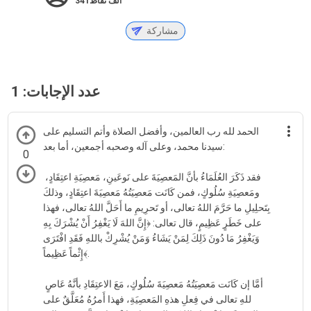
341ألف
نقاط
مشاركة
عدد الإجابات:
1
الحمد لله رب العالمين، وأفضل الصلاة وأتم التسليم على
سيدنا محمد، وعلى آله وصحبه أجمعين، أما بعد:
0
فقد ذَكَرَ العُلَمَاءُ بأنَّ المَعصِيَةَ على نَوعَينِ، مَعصِيَةِ اعتِقَادٍ،
ومَعصِيَةِ سُلُوكٍ، فمن كَانَت مَعصِيَتُهُ مَعصِيَةَ اعتِقَادٍ، وذلكَ
بِتَحلِيلِ ما حَرَّمَ اللهُ تعالى، أو تَحرِيمِ ما أَحَلَّ اللهُ تعالى، فهذا
على خَطَرٍ عَظِيمٍ، قال تعالى: ﴿إِنَّ اللهَ لَا يَغْفِرُ أَنْ يُشْرَكَ بِهِ
وَيَغْفِرُ مَا دُونَ ذَلِكَ لِمَنْ يَشَاءُ وَمَنْ يُشْرِكْ باللهِ فَقَدِ افْتَرَى
إِثْماً عَظِيماً﴾.
أمَّا إن كَانَت مَعصِيَتُهُ مَعصِيَةَ سُلُوكٍ، مَعَ الاعتِقَادِ بأنَّهُ عَاصٍ
للهِ تعالى في فِعلِ هذهِ المَعصِيَةِ، فهذا أَمرُهُ مُعَلَّقٌ على