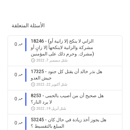
الأسئلة المتعلقة
18246 - (الزاني لا ينكح إلا زانية أو
0
مشركة والزانية لاينكحهآ إلا زانٍ أو
مشرك. وحرم ذلك على المؤمنين)
سُئل
ديسمبر 7، 2022
17325 - هل نذر خالد أن يقتل كل جنود
0
جيش العدو
سُئل
أكتوبر 22، 2022
8253 - هل صحيح أن من أصيب بالحمى
0
لا يرد النار؟
سُئل
أبريل 19، 2022
53245 - هل يجوز أخذ زيادة في حال كان
0
المبلغ بالتقسيط ؟