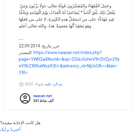
وحَمَلَ الفُقَهَاءُ والمُفَسِّرُونَ قَولَهُ تعالى: ﴿وَلَا يَزْنُونَ وَمَنْ
يَفْعَلْ ذَلِكَ يَلْقَ أَثَاماً * يُضَاعَفْ لَهُ الْعَذَابُ يَوْمَ الْقِيَامَةِ وَيَخْلُدْ
فِيهِ مُهَاناً﴾. على من استَحَلَّ هذهِ الكَبِيرَةَ، لا على من فَعَلَهَا
وهوَ يَعتَقِدُ أَنَّهَا مَعصِيَةٌ. هذا، والله تعالى أعلم.
---
حرر بتاريخ: 22.09.2014
https://www.naasan.net/index.php?
المصدر:
page=YWR2aXNvcnk=&op=ZGlzcGxheV9hZHZpc29y
eV9kZXRhaWxzX3U=&advisory_id=NjUxOA==&lan=
YXI=
تم الرد عليه
مايو 4، 2022
naasan.net
341ألف
نقاط
هل كانت الإجابة مفيدة؟
أخبرنا برأيك