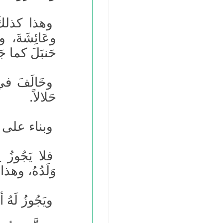
وهذا كذلكَ م
وعَائِشَةَ، و
حَنبَلَ كما جَ
وخَالَفَ في ذلك
حَلالاً.
وبناء على 
فلا يَجُوزُ لِ
وَلَدُهُ، وهذا ع
ويَجُوزُ لَهُ أن 