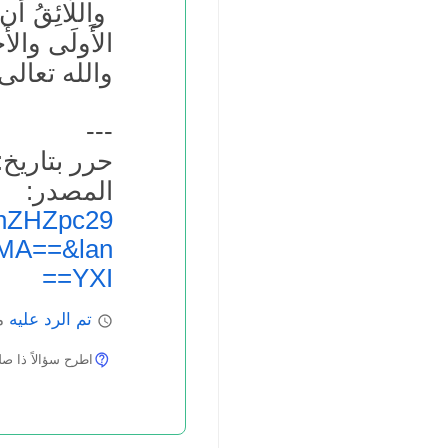
واللَّائِقُ أن 
الأَولَى والأَح
والله تعالى
---
حرر بتاريخ: 0.08.2014
المص
hZHZpc29
MA==&lan
=YXI=
تم الرد عليه
ما
اطرح سؤالاً ذا صلة