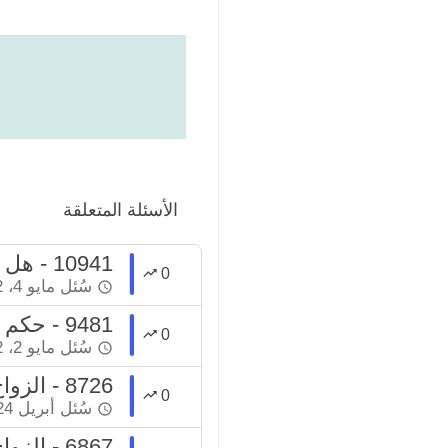
الأسئلة المتعلقة
10941 - هل التوقيت في عقد الزواج يفسده؟
0
سُئل
مايو 4، 2022
9481 - حكم الزواج بدون ولي ولا شهود
0
سُئل
مايو 2، 2022
8726 - الزواج من امرأة لا تؤمن بدين
0
سُئل
أبريل 24، 2022
6867 - الزواج المؤقت بدون شرط في العقد