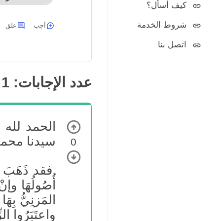
كيف أسأل؟
شروط الخدمة
أجب
علق
اتصل بنا
عدد الإجابات:
1
الحمد لله 
سيدنا محمد
0
فقد ذَهَبَ فَقَ
أُصُولُهَا وإن
المَزنِيُّ بِهَ
واعتَبَرُوا الزِ