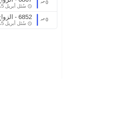
0
سُئل
أبريل 5، 2022
6852 - الزواج من امرأة معتدة
0
سُئل
أبريل 5، 2022