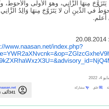
يَتَزَوَّجَ مِنهَا الزَّانِي، وهوَ الأَولَى والأَحوَطُ، 
وَطُ في الدِّينِ أن لا يَتَزَوَّجَ مِنهَا وَالِدُ الزَّانِ
 أعلم.
2
در:
s://www.naasan.net/index.php?
ge=YWR2aXNvcnk=&op=ZGlzcGxheV9
9kZXRhaWxzX3U=&advisory_id=NjQ4
يو 4، 2022
علق
مشاركة
naasan.net
341ألف
ن