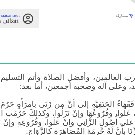
مشاركة
naasan.net
341ألف
ن
رب العالمين، وأفضل الصلاة وأتم التسليم
، وعلى آله وصحبه أجمعين، أما بعد:
هَاءُ الحَنَفِيَّةِ إلى أنَّ من زَنَى بامرَأَةٍ حَرُمَ ع
ْ عَلَوا، وفُرُوعُهَا وإنْ نَزَلُوا، وكذلكَ حَرُمَتِ الم
ا على أُصُولِ الزَّانِي وإنْ عَلَوا، وفُرُوعِهِ وإنْ نَز
ّنَا بأَنَّ لَهُ حُرمَةَ المُصَاهَرَةِ كالزَّوَاجِ.