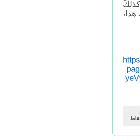
وكذلكَ
ي. هذا،
http
pa
yeV
قاط