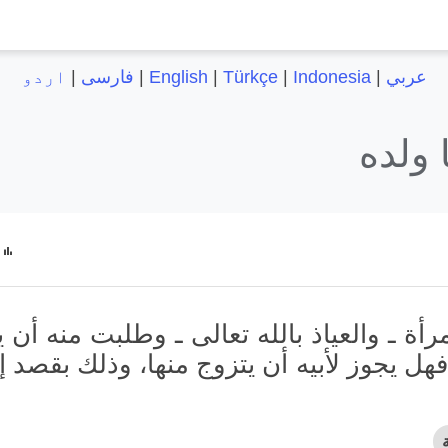
عربي
|
Indonesia
|
Türkçe
|
English
|
فارسی
|
اردو
 ولده
رأة ـ والعياذ بالله تعالى ـ وطلبت منه أن 
فهل يجوز لأبيه أن يتزوج منها، وذلك بقصد 