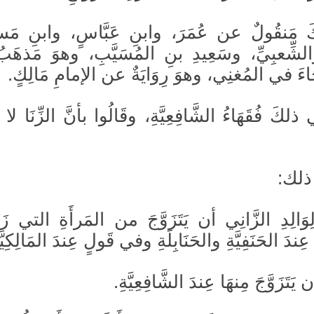
َنقُولٌ عن عُمَرَ، وابنِ عَبَّاسٍ، وابنِ مَسع
الشِّعبِيِّ، وسَعِيدِ بنِ المُسَيَّبِ، وهوَ مَذهَب
اءَ في المُغنِي، وهوَ رِوَايَةٌ عن الإمامِ مَالِكٍ.
َ فُقَهَاءُ الشَّافِعِيَّةِ، وقَالُوا بأنَّ الزِّنَا لا يُ
ذلك:
وَالِدِ الزَّانِي أن يَتَزَوَّجَ من المَرأَةِ التي زَنَا
ِندَ الحَنَفِيَّةِ والحَنَابِلَةِ وفي قَولٍ عِندَ المَالِكِيَّ
يَتَزَوَّجَ مِنهَا عِندَ الشَّافِعِيَّةِ.