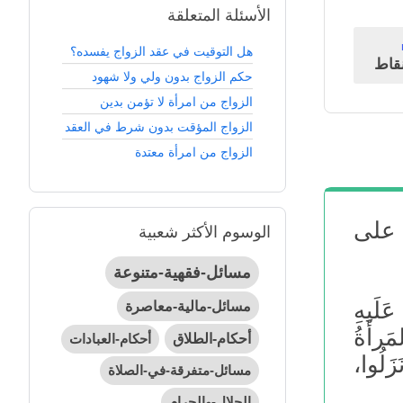
الأسئلة المتعلقة
هل التوقيت في عقد الزواج يفسده؟
قاط
حكم الزواج بدون ولي ولا شهود
الزواج من امرأة لا تؤمن بدين
الزواج المؤقت بدون شرط في العقد
الزواج من امرأة معتدة
 على
الوسوم الأكثر شعبية
مسائل-فقهية-متنوعة
َلَيهِ
مسائل-مالية-معاصرة
َرأَةُ
أحكام-الطلاق
أحكام-العبادات
َلُوا،
مسائل-متفرقة-في-الصلاة
الحلال-والحرام