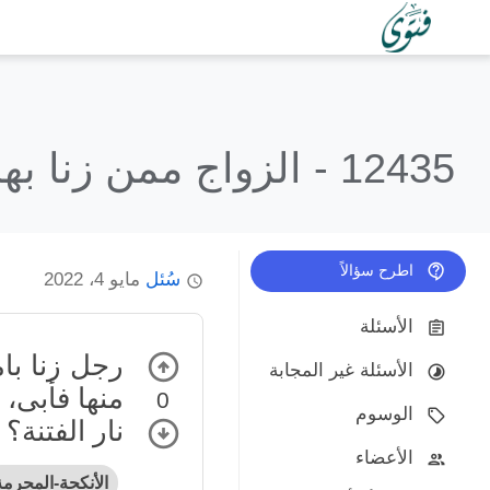
12435 -
الزواج ممن زنا بها
اطرح سؤالاً
سُئل
مايو 4، 2022
الأسئلة
رجل زنا بام
الأسئلة غير المجابة
منها فأبى، 
0
الوسوم
نار الفتنة؟
الأعضاء
الأنكحة-المحرمة