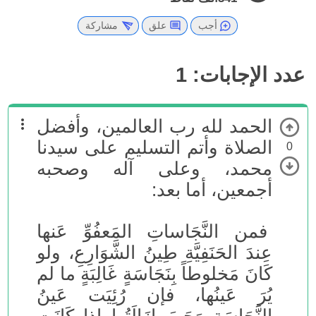
أجب
علق
مشاركة
عدد الإجابات:
1
الحمد لله رب العالمين، وأفضل
الصلاة وأتم التسليم على سيدنا
0
محمد، وعلى آله وصحبه
أجمعين، أما بعد:
فمن النَّجَاساتِ المَعفُوِّ عَنها
عِندَ الحَنَفِيَّةِ طِينُ الشَّوَارِعِ، ولو
كَانَ مَخلوطاً بِنَجَاسَةٍ غَالِبَةٍ ما لم
يُرَ عَينُها، فإن رُئِيَت عَينُ