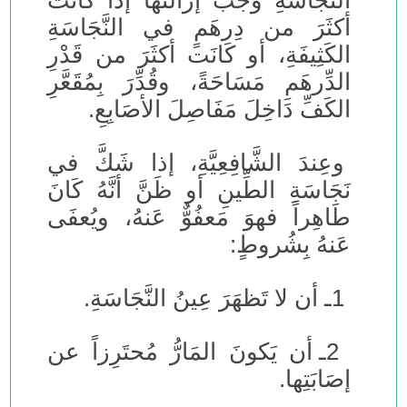
النَّجَاسَةِ وَجَبَ إزَالَتُها إذا كَانَت
أكثَرَ من دِرهَمٍ في النَّجَاسَةِ
الكَثِيفَةِ، أو كَانَت أكثَرَ من قَدْرِ
الدِّرهَمِ مَسَاحَةً، وقُدِّرَ بِمُقَعَّرِ
الكَفِّ دَاخِلَ مَفَاصِلَ الأصَابِعِ.
وعِندَ الشَّافِعِيَّةِ، إذا شَكَّ في
نَجَاسَةِ الطِّينِ أو ظَنَّ أنَّهُ كَانَ
طَاهِراً فهوَ مَعفُوٌّ عَنهُ، ويُعفَى
عَنهُ بِشُروطٍ:
1ـ أن لا تَظهَرَ عِينُ النَّجَاسَةِ.
2ـ أن يَكونَ المَارُّ مُحتَرِزاً عن
إصَابَتِها.