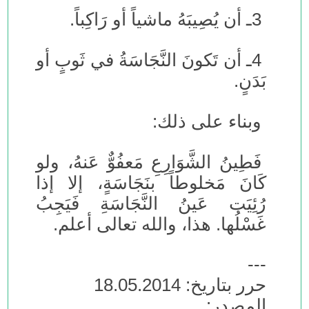
3ـ أن يُصِيبَهُ ماشياً أو رَاكِباً.
4ـ أن تَكونَ النَّجَاسَةُ في ثَوبٍ أو
بَدَنٍ.
وبناء على ذلك:
فَطِينُ الشَّوَارِعِ مَعفُوٌّ عَنهُ، ولو
كَانَ مَخلوطاً بنَجَاسَةٍ، إلا إذا
رُئِيَت عَينُ النَّجَاسَةِ فَيَجِبُ
غَسْلُها. هذا، والله تعالى أعلم.
---
حرر بتاريخ: 18.05.2014
المصدر: