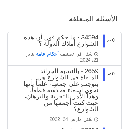
الأسئلة المتعلقة
34594 - ما حكم قول أن هذه
0
الشوارع أملاك الدولة ؟
سُئل
في تصنيف
أحكام عامة
يناير
21، 2024
2659 - بالنسبة للجرائد
0
الملقاة في الشوارع هل
يتوجب علي جمعها، علماً بأنها
تحوي أسماء مقدسة قطعاً،
وهذا الأمر بالتجربة والبرهان،
حيث كنت أجمعها من
الشوارع؟
سُئل
مارس 24، 2022