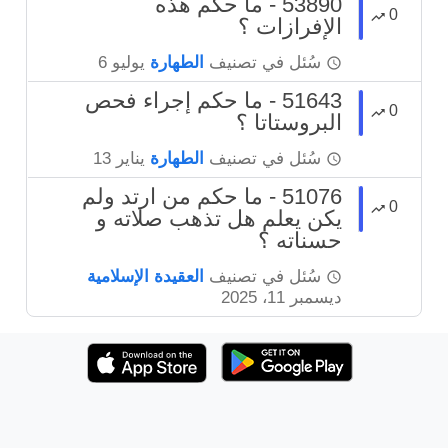
53890 - ما حكم هذه
0
الإفرازات ؟
سُئل
في تصنيف
الطهارة
يوليو 6
51643 - ما حكم إجراء فحص
0
البروستاتا ؟
سُئل
في تصنيف
الطهارة
يناير 13
51076 - ما حكم من ارتد ولم
0
يكن يعلم هل تذهب صلاته و
حسناته ؟
سُئل
في تصنيف
العقيدة الإسلامية
ديسمبر 11، 2025