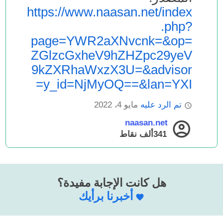
https://www.naasan.net/index
.php?
page=YWR2aXNvcnk=&op=
ZGlzcGxheV9hZHZpc29yeV
9kZXRhaWxzX3U=&advisor
y_id=NjMyOQ==&lan=YXI=
تم الرد عليه
مايو 4، 2022
naasan.net
341ألف
نقاط
هل كانت الإجابة مفيدة؟
أخبرنا برأيك