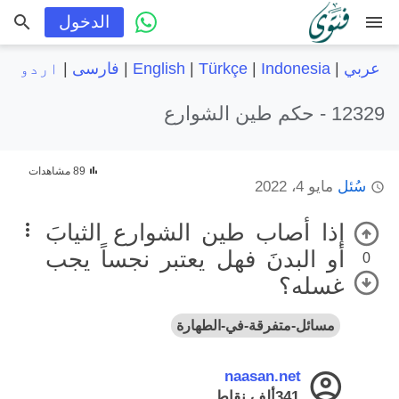
menu
الدخول
عربي
|
Indonesia
|
Türkçe
|
English
|
فارسی
|
اردو
12329 -
حكم طين الشوارع
89 مشاهدات
سُئل
مايو 4، 2022
إذا أصاب طين الشوارع الثيابَ
أو البدنَ فهل يعتبر نجساً يجب
0
غسله؟
مسائل-متفرقة-في-الطهارة
naasan.net
341ألف
نقاط