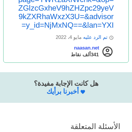
ZGlzcGxheV9hZHZpc29yeV
9kZXRhaWxzX3U=&advisor
y_id=NjMxNQ==&lan=YXI=
تم الرد عليه
مايو 4، 2022
naasan.net
341ألف
نقاط
هل كانت الإجابة مفيدة؟
أخبرنا برأيك
الأسئلة المتعلقة