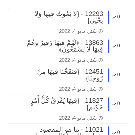
12293 - {لا يَمُوتُ فِيهَا وَلا
0
يَحْيَى}
سُئل
مايو 4، 2022
13863 - ﴿لَهُمْ فِيهَا زَفِيرٌ وَهُمْ
0
فِيهَا لَا يَسْمَعُونَ﴾
سُئل
مايو 4، 2022
12451 - {فَنَفَخْنَا فِيهَا مِنْ
0
رُوحِنَا}
سُئل
مايو 4، 2022
11827 - {فِيهَا يُفْرَقُ كُلُّ أَمْرٍ
0
حَكِيم}
سُئل
مايو 4، 2022
11021 - ما هو المقصود
0