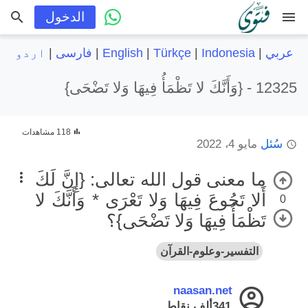
menu
الدخول
عربي
|
Indonesia
|
Türkçe
|
English
|
فارسی
|
اردو
12325 -
{وَأَنَّكَ لا تَظْمَأُ فِيهَا وَلا تَضْحَى}
118 مشاهدات
سُئل
مايو 4، 2022
ما معنى قول الله تعالى: {إِنَّ لَكَ
أَلا تَجُوعَ فِيهَا وَلا تَعْرَى * وَأَنَّكَ لا
0
تَظْمَأُ فِيهَا وَلا تَضْحَى}؟
التفسير-وعلوم-القرآن
naasan.net
341ألف
نقاط