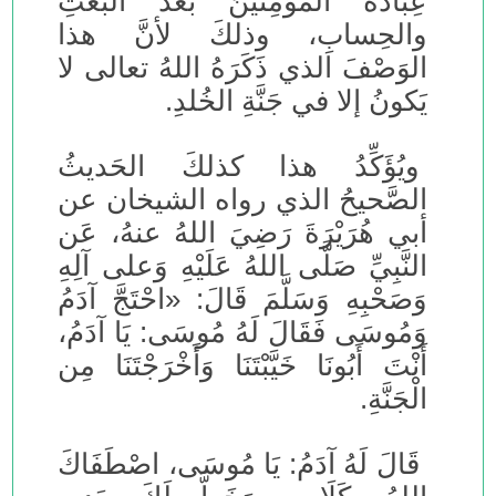
عِبَادَهُ المُؤمِنينَ بَعدَ البَعثِ
والحِسابِ، وذلكَ لأنَّ هذا
الوَصْفَ الذي ذَكَرَهُ اللهُ تعالى لا
يَكونُ إلا في جَنَّةِ الخُلدِ.
ويُؤَكِّدُ هذا كذلكَ الحَديثُ
الصَّحيحُ الذي رواه الشيخان عن
أبي هُرَيْرَةَ رَضِيَ اللهُ عنهُ، عَن
النَّبِيِّ صَلَّى اللهُ عَلَيْهِ وَعلى آلِهِ
وَصَحْبِهِ وَسَلَّمَ قَالَ: «احْتَجَّ آدَمُ
وَمُوسَى فَقَالَ لَهُ مُوسَى: يَا آدَمُ،
أَنْتَ أَبُونَا خَيَّبْتَنَا وَأَخْرَجْتَنَا مِن
الْجَنَّةِ.
قَالَ لَهُ آدَمُ: يَا مُوسَى، اصْطَفَاكَ