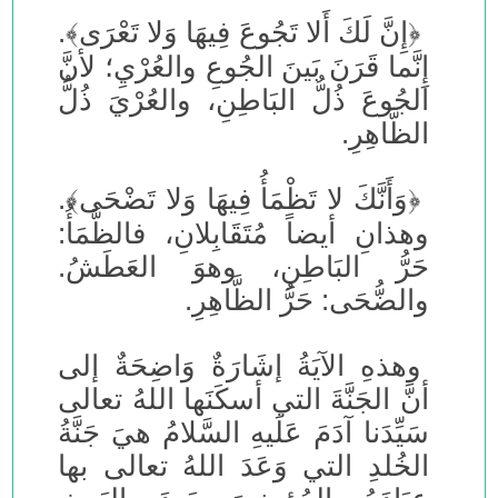
﴿إِنَّ لَكَ أَلا تَجُوعَ فِيهَا وَلا تَعْرَى﴾.
إِنَّما قَرَنَ بَينَ الجُوعِ والعُرْيِ؛ لأنَّ
الجُوعَ ذُلُّ البَاطِنِ، والعُرْيَ ذُلُّ
الظَّاهِرِ.
﴿وَأَنَّكَ لا تَظْمَأُ فِيهَا وَلا تَضْحَى﴾.
وهذانِ أيضاً مُتَقَابِلانِ، فالظَّمَأُ:
حَرُّ البَاطِنِ، وهوَ العَطَشُ.
والضُّحَى: حَرُّ الظَّاهِرِ.
وهذهِ الآيَةُ إشَارَةٌ وَاضِحَةٌ إلى
أنَّ الجَنَّةَ التي أسكَنَها اللهُ تعالى
سَيِّدَنا آدَمَ عَلَيهِ السَّلامُ هيَ جَنَّةُ
الخُلدِ التي وَعَدَ اللهُ تعالى بها