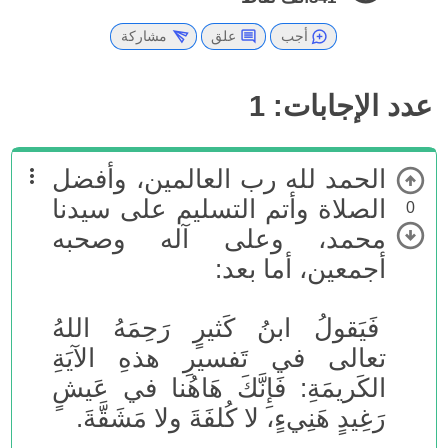
أجب
علق
مشاركة
عدد الإجابات:
1
الحمد لله رب العالمين، وأفضل
الصلاة وأتم التسليم على سيدنا
0
محمد، وعلى آله وصحبه
أجمعين، أما بعد:
فَيَقولُ ابنُ كَثيرٍ رَحِمَهُ اللهُ
تعالى في تَفسيرِ هذهِ الآيَةِ
الكَريمَةِ: فَإِنَّكَ هَاهُنا في عَيشٍ
رَغِيدٍ هَنِيءٍ، لا كُلفَةَ ولا مَشَقَّةَ.