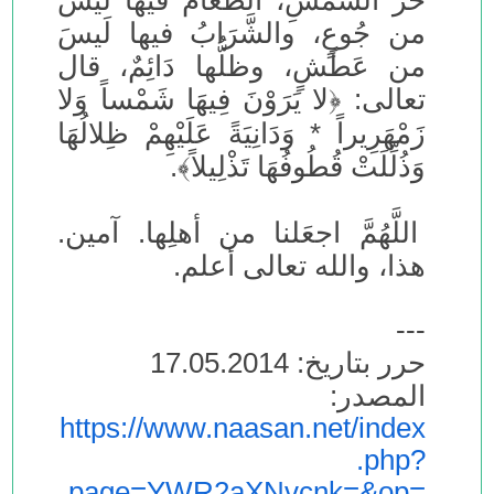
حَرُّ الشَّمسِ، الطَّعَامُ فيها لَيسَ
من جُوعٍ، والشَّرَابُ فيها لَيسَ
من عَطَشٍ، وظلُّها دَائِمٌ، قال
تعالى: ﴿لا يَرَوْنَ فِيهَا شَمْساً وَلا
زَمْهَرِيراً * وَدَانِيَةً عَلَيْهِمْ ظِلالُهَا
وَذُلِّلَتْ قُطُوفُهَا تَذْلِيلاً﴾.
اللَّهُمَّ اجعَلنا من أهلِها. آمين.
هذا، والله تعالى أعلم.
---
حرر بتاريخ: 17.05.2014
المصدر:
https://www.naasan.net/index
.php?
page=YWR2aXNvcnk=&op=