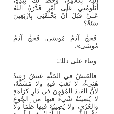
اللهُ بِكَلَامِهِ، وَخَطَّ لَكَ بِيَدِهِ،
أَتَلُومُنِي عَلَى أَمْرٍ قَدَّرَهُ اللهُ
عَلَيَّ قَبْلَ أَنْ يَخْلُقَنِي بِأَرْبَعِينَ
سَنَةً؟
فَحَجَّ آدَمُ مُوسَى، فَحَجَّ آدَمُ
مُوسَى».
وبناء على ذلك:
فالعَيشُ في الجَنَّةِ عَيشٌ رَغيدٌ
هَنيءٌ، لا تَعَبَ فيهِ ولا مَشَقَّةَ،
لأنَّ العَبدَ المُؤمِنَ في دَارِ كَرَامَةٍ
لا يُصِيبُهُ شَيءٌ فيها من الجُوعِ
والعُرْيِ، ولا يُصِيبُهُ فيها ظَمَأٌ ولا