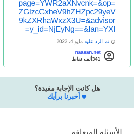
page=YWR2aXNvcnk=&op=
ZGlzcGxheV9hZHZpc29yeV
9kZXRhaWxzX3U=&advisor
y_id=NjEyNg==&lan=YXI=
تم الرد عليه
مايو 4، 2022
naasan.net
341ألف
نقاط
هل كانت الإجابة مفيدة؟
أخبرنا برأيك
الأسئلة المتعلقة