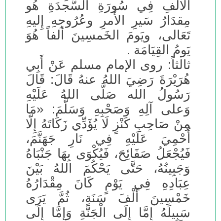
الأَلفِ فِي سُورَةِ السَّجدَةِ هُو
مِقدَارُ سَيرِ الأَمرِ وعُرُوجِهِ إِليهِ
تَعَالى، ويَومَ الخَمسِينَ ألفاً هُوَ
يَومُ القِيَامَة .
ثالثاً: روى الإمام مسلم عَنْ أَبِي
هُرَيْرَةَ رَضِيَ اللهُ عنهُ قَالَ: قَالَ
رَسُولُ الله صَلَّى اللهُ عَلَيْهِ
وَعلى آلِهِ وَصَحْبِهِ وَسَلَّمَ: «مَا
مِنْ صَاحِبِ كَنْزٍ لَا يُؤَدِّي زَكَاتَهُ إِلَّا
أُحْمِيَ عَلَيْهِ فِي نَارِ جَهَنَّمَ،
فَيُجْعَلُ صَفَائِحَ، فَيُكْوَى بِهَا جَنْبَاهُ
وَجَبِينُهُ، حَتَّى يَحْكُمَ اللهُ بَيْنَ
عِبَادِهِ فِي يَوْمٍ كَانَ مِقْدَارُهُ
خَمْسِينَ أَلْفَ سَنَةٍ، ثُمَّ يَرَى
سَبِيلَهُ إِمَّا إِلَى الْجَنَّةِ وَإِمَّا إِلَى