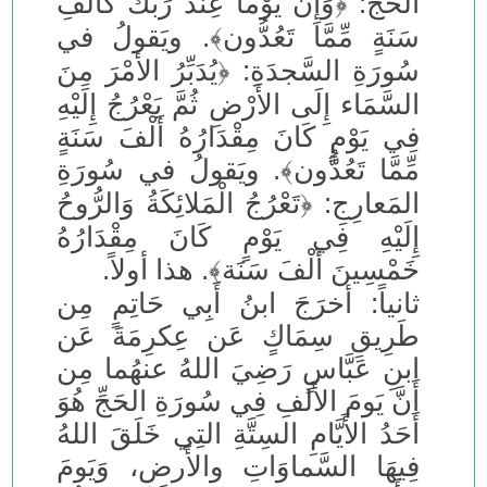
الحَجِّ: ﴿وَإِنَّ يَوْماً عِندَ رَبِّكَ كَأَلْفِ
سَنَةٍ مِّمَّا تَعُدُّون﴾. ويَقولُ في
سُورَةِ السَّجدَةِ: ﴿يُدَبِّرُ الأَمْرَ مِنَ
السَّمَاء إِلَى الأَرْضِ ثُمَّ يَعْرُجُ إِلَيْهِ
فِي يَوْمٍ كَانَ مِقْدَارُهُ أَلْفَ سَنَةٍ
مِّمَّا تَعُدُّون﴾. ويَقولُ في سُورَةِ
المَعارِجِ: ﴿تَعْرُجُ الْمَلائِكَةُ وَالرُّوحُ
إِلَيْهِ فِي يَوْمٍ كَانَ مِقْدَارُهُ
خَمْسِينَ أَلْفَ سَنَة﴾. هذا أولاً.
ثانياً: أخرَجَ ابنُ أَبِي حَاتِمٍ مِن
طَرِيقِ سِمَاكٍ عَن عِكرِمَةَ عَن
ابنِ عَبَّاسٍ رَضِيَ اللهُ عنهُما مِن
أَنَّ يَومَ الأَلفِ فِي سُورَةِ الحَجِّ هُوَ
أَحَدُ الأَيَّامِ السِتَّةِ التِي خَلَقَ اللهُ
فِيهَا السَّماوَاتِ والأَرضِ، وَيَومَ