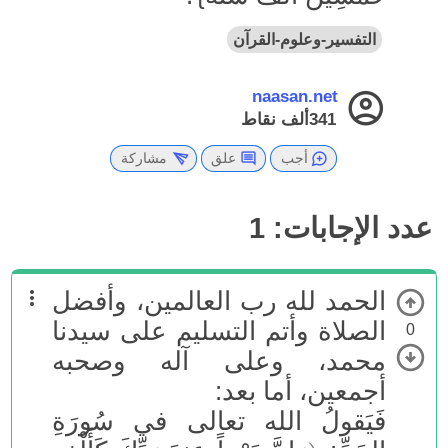
التفسير-وعلوم-القرآن
naasan.net
341ألف
نقاط
أجب
علق
مشاركة
عدد الإجابات:
1
الحمد لله رب العالمين، وأفضل
الصلاة وأتم التسليم على سيدنا
0
محمد، وعلى آله وصحبه
أجمعين، أما بعد:
فَيَقولُ الله تعالى في سُورَةِ