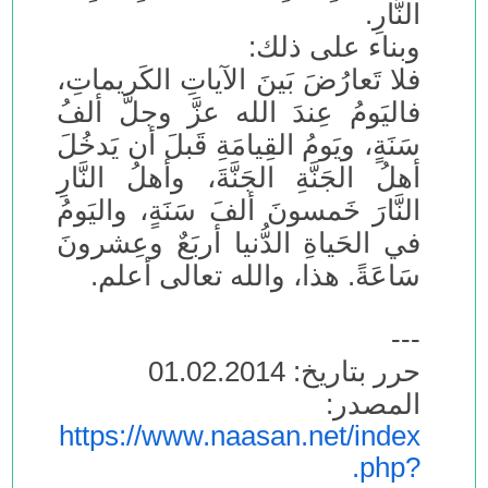
النَّارِ.
وبناء على ذلك:
فلا تَعارُضَ بَينَ الآياتِ الكَريماتِ،
فاليَومُ عِندَ الله عزَّ وجلَّ ألفُ
سَنَةٍ، ويَومُ القِيامَةِ قَبلَ أن يَدخُلَ
أهلُ الجَنَّةِ الجَنَّةَ، وأهلُ النَّارِ
النَّارَ خَمسونَ ألفَ سَنَةٍ، واليَومُ
في الحَياةِ الدُّنيا أربَعٌ وعِشرونَ
سَاعَةً. هذا، والله تعالى أعلم.
---
حرر بتاريخ: 01.02.2014
المصدر:
https://www.naasan.net/index
.php?