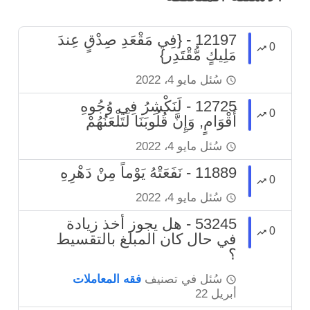
12197 - {فِي مَقْعَدِ صِدْقٍ عِندَ
0
مَلِيكٍ مُّقْتَدِر}
سُئل
مايو 4، 2022
12725 - لَنَكْشِرُ فِي وُجُوهِ
0
أَقْوَامٍ, وَإِنَّ قُلُوبَنَا لَتَلْعَنُهُمْ
سُئل
مايو 4، 2022
11889 - نَفَعَتْهُ يَوْماً مِنْ دَهْرِهِ
0
سُئل
مايو 4، 2022
53245 - هل يجوز أخذ زيادة
0
في حال كان المبلغ بالتقسيط
؟
سُئل
في تصنيف
فقه المعاملات
أبريل 22