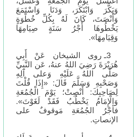
اغْتَسَلَ يَوْمَ الْجُمُعَةِ وَغَسَّلَ،
وَبَكَّرَ وَابْتَكَرَ، وَدَنَا وَاسْتَمَعَ
وَأَنْصَتَ، كَانَ لَهُ بِكُلِّ خُطْوَةٍ
يَخْطُوهَا أَجْرُ سَنَةٍ صِيَامِهَا
وَقِيَامِهَا».
3ـ روى الشيخان عَنْ أَبِي
هُرَيْرَةَ رَضِيَ اللهُ عنهُ، عَن النَّبِيِّ
صَلَّى اللهُ عَلَيْهِ وَعلى آلِهِ
وَصَحْبِهِ وَسَلَّمَ قَالَ: «إِذَا قُلْتَ
لِصَاحِبِكَ: أَنْصِتْ؛ يَوْمَ الْجُمُعَةِ
وَالْإِمَامُ يَخْطُبُ فَقَدْ لَغَوْتَ».
فأجْرُ الجُمُعَةِ مَوقوفٌ على
الإنصاتِ.