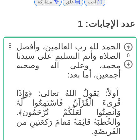
أجب
علق
مشاركة
عدد الإجابات:
1
الحمد لله رب العالمين، وأفضل
الصلاة وأتم التسليم على سيدنا
0
محمد، وعلى آله وصحبه
أجمعين، أما بعد:
أولاً: يَقولُ اللهُ تعالى: ﴿وَإِذَا
قُرِىءَ الْقُرْآنُ فَاسْتَمِعُوا لَهُ
وَأَنصِتُوا لَعَلَّكُمْ تُرْحَمُون﴾.
والخُطبَةُ قائِمَةٌ مَقامَ رَكعَتَينِ من
الفَريضَةِ.