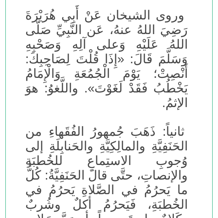
وروى الشيخان عَنْ أَبِي هُرَيْرَةَ
رَضِيَ اللهُ عنهُ، عَن النَّبِيِّ صَلَّى
اللهُ عَلَيْهِ وَعلى آلِهِ وَصَحْبِهِ
وَسَلَّمَ قَالَ: «إِذَا قُلْتَ لِصَاحِبِكَ:
أَنْصِتْ؛ يَوْمَ الْجُمُعَةِ وَالْإِمَامُ
يَخْطُبُ فَقَدْ لَغَوْتَ». واللَّغوُ: هوَ
الإثمُ.
ثانياً: ذَهَبَ جُمهورُ الفُقَهاءِ من
الحَنَفِيَّةِ والمالِكِيَّةِ والحَنابِلَةِ إلى
وُجوبِ الاستِماعِ للخُطبَةِ
والإنصاتِ، حتَّى قالَ الحَنَفِيَّةُ: كُلُّ
ما يَحرُمُ في الصَّلاةِ يَحرُمُ في
الخُطبَةِ، فَيَحرُمُ أكلٌ وشُربٌ