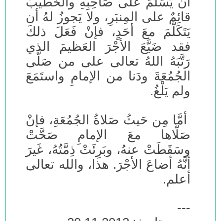
أن يُسَلِّمَ على صَاحِبِهِ والخَطيبُ
قائِمٌ على المِنبَرِ، ولا يَجوزُ لهُ أن
يَتَكَلَّمَ معَ أحَدٍ، فإنْ فَعَلَ ذلكَ
فقد ضَيَّعَ الأجْرَ العَظيمَ الذي
رَتَّبَهُ اللهُ تعالى على من صَلَّى
الجُمُعَةَ ودَنا من الإمامِ واستَمَعَ
ولم يَلْغُ.
أمَّا مِن حَيثُ صَلاةُ الجُمُعَةِ، فإنْ
صَلَّاها معَ الإمامِ صَحَّتْ
وسَقَطَتْ عنهُ، وبَرِئَتْ ذِمَّتُهُ، غَيرَ
أنَّهُ أضاعَ الأجْرَ. هذا، والله تعالى
أعلم.
---