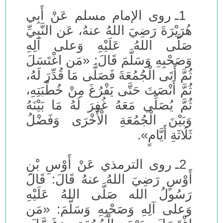
1ـ روى الإمام مسلم عَنْ أَبِي
هُرَيْرَةَ رَضِيَ اللهُ عنهُ، عَن النَّبِيِّ
صَلَّى اللهُ عَلَيْهِ وَعلى آلِهِ
وَصَحْبِهِ وَسَلَّمَ قَالَ: «مَن اغْتَسَلَ
ثُمَّ أَتَى الْجُمُعَةَ فَصَلَّى مَا قُدِّرَ لَهُ،
ثُمَّ أَنْصَتَ حَتَّى يَفْرُغَ مِنْ خُطْبَتِهِ،
ثُمَّ يُصَلِّي مَعَهُ غُفِرَ لَهُ مَا بَيْنَهُ
وَبَيْنَ الْجُمُعَةِ الْأُخْرَى وَفَضْلُ
ثَلَاثَةِ أَيَّامٍ».
2ـ روى الترمذي عَنْ أَوْسِ بْنِ
أَوْسٍ رَضِيَ اللهُ عنهُ قَالَ: قَالَ
رَسُولُ الله صَلَّى اللهُ عَلَيْهِ
وَعلى آلِهِ وَصَحْبِهِ وَسَلَّمَ: «مَن