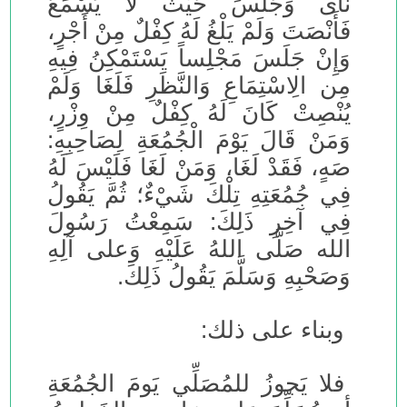
نَأَى وَجَلَسَ حَيْثُ لَا يَسْمَعُ
فَأَنْصَتَ وَلَمْ يَلْغُ لَهُ كِفْلٌ مِنْ أَجْرٍ،
وَإِنْ جَلَسَ مَجْلِساً يَسْتَمْكِنُ فِيهِ
مِن الِاسْتِمَاعِ وَالنَّظَرِ فَلَغَا وَلَمْ
يُنْصِتْ كَانَ لَهُ كِفْلٌ مِنْ وِزْرٍ،
وَمَنْ قَالَ يَوْمَ الْجُمُعَةِ لِصَاحِبِهِ:
صَهٍ، فَقَدْ لَغَا، وَمَنْ لَغَا فَلَيْسَ لَهُ
فِي جُمُعَتِهِ تِلْكَ شَيْءٌ؛ ثُمَّ يَقُولُ
فِي آخِرِ ذَلِكَ: سَمِعْتُ رَسُولَ
الله صَلَّى اللهُ عَلَيْهِ وَعلى آلِهِ
وَصَحْبِهِ وَسَلَّمَ يَقُولُ ذَلِكَ.
وبناء على ذلك:
فلا يَجوزُ للمُصَلِّي يَومَ الجُمُعَةِ