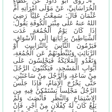
4ـ روى أبو داود عن عَطَاءٍ
الْخُرَاسَانِيِّ، عَنْ مَوْلَى امْرَأَتِهِ أُمِّ
عُثْمَانَ قَالَ: سَمِعْتُ عَلِيَّاً رَضِيَ
اللهُ عنهُ عَلَى مِنْبَرِ الْكُوفَةِ يَقُولُ:
إِذَا كَانَ يَوْمُ الْجُمُعَةِ غَدَت
الشَّيَاطِينُ بِرَايَاتِهَا إِلَى الْأَسْوَاقِ،
فَيَرْمُونَ النَّاسَ بِالتَّرَابِيثِ أَوْ
الرَّبَائِثِ وَيُثَبِّطُونَهُمْ عَن الْجُمُعَةِ،
وَتَغْدُو الْمَلَائِكَةُ فَيَجْلِسُونَ عَلَى
أَبْوَابِ الْمَسْجِدِ، فَيَكْتُبُونَ الرَّجُلَ
مِنْ سَاعَةٍ، وَالرَّجُلَ مِنْ سَاعَتَيْنِ،
حَتَّى يَخْرُجَ الْإِمَامُ، فَإِذَا جَلَسَ
الرَّجُلُ مَجْلِساً يَسْتَمْكِنُ فِيهِ مِن
الِاسْتِمَاعِ وَالنَّظَرِ فَأَنْصَتَ وَلَمْ
يَلْغُ كَانَ لَهُ كِفْلَانِ مِنْ أَجْرٍ، فَإِنْ