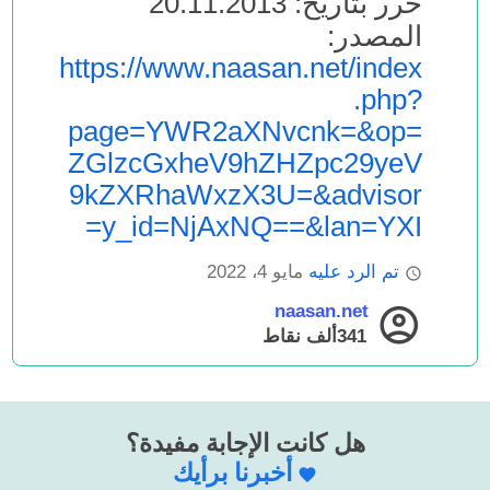
حرر بتاريخ: 20.11.2013
المصدر:
https://www.naasan.net/index
.php?
page=YWR2aXNvcnk=&op=
ZGlzcGxheV9hZHZpc29yeV
9kZXRhaWxzX3U=&advisor
y_id=NjAxNQ==&lan=YXI=
تم الرد عليه
مايو 4، 2022
naasan.net
341ألف
نقاط
هل كانت الإجابة مفيدة؟
أخبرنا برأيك