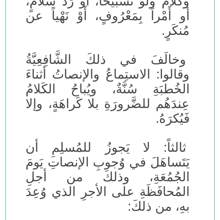
وكَلامٌ ولو تَسبيحاً، أو رَدَّ سَلامٍ،
أو أَمْراً بِمَعْرُوفٍ، أَوْ نَهْياً عن
مُنكَرٍ.
وخالَفَ في ذلكَ الشَّافِعِيَّةُ
وقالوا: الاستِماعُ والإنصاتُ أثناءَ
الخُطبَةِ سُنَّةٌ، ويُباحُ الكَلامُ
عِندَهُم للضَّرورَةِ بلا كَراهَةٍ، وإلا
فَيُكرَهُ.
ثالثاً: لا يَجوزُ للمُسلِمِ أن
يَتَساهَلَ في وُجوبِ الإنصاتِ يَومَ
الجُمُعَةِ، وذلكَ من أجلِ
المُحافَظَةِ على الأجرِ الذي وُعِدَ
بهِ، من ذلكَ: