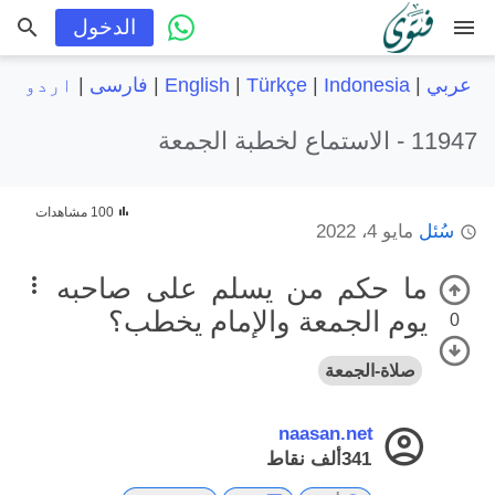
menu
الدخول
عربي
|
Indonesia
|
Türkçe
|
English
|
فارسی
|
اردو
11947 -
الاستماع لخطبة الجمعة
100 مشاهدات
سُئل
مايو 4، 2022
ما حكم من يسلم على صاحبه
يوم الجمعة والإمام يخطب؟
0
صلاة-الجمعة
naasan.net
341ألف
نقاط