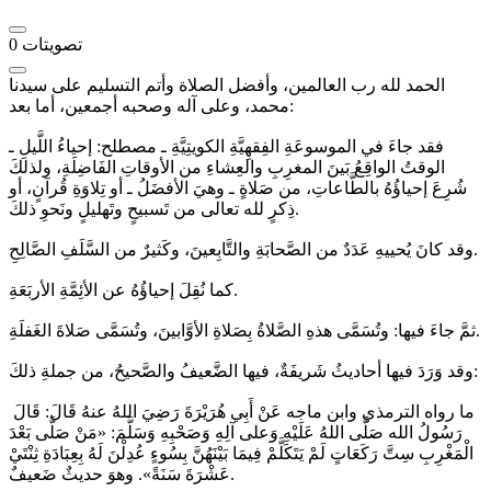
تصويتات
0
الحمد لله رب العالمين، وأفضل الصلاة وأتم التسليم على سيدنا
محمد، وعلى آله وصحبه أجمعين، أما بعد:
فقد جاءَ في الموسوعَةِ الفِقهِيَّةِ الكويتِيَّةِ ـ مصطلح: إحياءُ اللَّيلِ ـ
الوقتُ الواقِعُ بَينَ المغرِبِ والعِشاءِ من الأوقاتِ الفَاضِلَةِ، ولذلكَ
شُرِعَ إحياؤُهُ بالطَّاعاتِ، من صَلاةٍ ـ وهيَ الأفضَلُ ـ أو تِلاوَةِ قُرآنٍ، أو
ذِكرٍ لله تعالى من تَسبيحٍ وتَهليلٍ ونَحوِ ذلكَ.
وقد كانَ يُحييهِ عَدَدٌ من الصَّحابَةِ والتَّابِعينَ، وكَثيرٌ من السَّلَفِ الصَّالِحِ.
كما نُقِلَ إحياؤُهُ عن الأئِمَّةِ الأربَعَةِ.
ثمَّ جاءَ فيها: وتُسَمَّى هذهِ الصَّلاةُ بِصَلاةِ الأوَّابينَ، وتُسَمَّى صَلاةَ الغَفلَةِ.
وقد وَرَدَ فيها أحاديثُ شَريفَةٌ، فيها الضَّعيفُ والصَّحيحُ، من جملةِ ذلكَ:
ما رواه الترمذي وابن ماجه عَنْ أَبِي هُرَيْرَةَ رَضِيَ اللهُ عنهُ قَالَ: قَالَ
رَسُولُ الله صَلَّى اللهُ عَلَيْهِ وَعلى آلِهِ وَصَحْبِهِ وَسَلَّمَ: «مَنْ صَلَّى بَعْدَ
الْمَغْرِبِ سِتَّ رَكَعَاتٍ لَمْ يَتَكَلَّمْ فِيمَا بَيْنَهُنَّ بِسُوءٍ عُدِلْنَ لَهُ بِعِبَادَةِ ثِنْتَيْ
عَشْرَةَ سَنَةً». وهوَ حديثٌ ضَعيفٌ.