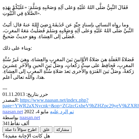
فَقَالَ النَّبِيُّ صَلَّى اللهُ عَلَيْهِ وَعلى آلِهِ وَصَحْبِهِ وَسَلَّمَ: «عَلَيْكُمْ بِهَذِهِ
الصَّلَاةِ فِي الْبُيُوتِ».
وما رواه النسائي بإسنادٍ جيِّدٍ عن حُذَيفَةَ رَضِيَ اللهُ عنهُ قال: أتَيتُ
النَّبيَّ صَلَّى اللهُ عَلَيْهِ وَعلى آلِهِ وَصَحْبِهِ وَسَلَّمَ فَصَلَّيتُ مَعَهُ المغرِبَ،
فَصَلَّى إلى العِشاءِ. وهوَ حديثٌ صَحيحٌ.
وبناء على ذلك:
فَصَلاةُ الغَفلَةِ هيَ صَلاةُ الأوَّابينَ بَينَ المغرِبِ والعِشاءِ، وهيَ غَيرُ سُنَّةِ
المغرِبِ، فَحافِظ على سِتِّ رَكَعاتٍ، وصَلِّ بَينَ الحينِ والآخَرِ عِشرينَ
رَكعَةً، وصَلِّ بَينَ الفَترَةِ والأُخرى بَعدَ صَلاةِ سُنَّةِ المغرِبِ إلى العِشاءِ.
هذا، والله تعالى أعلم.
---
حرر بتاريخ: 01.11.2013
https://www.naasan.net/index.php?
المصدر:
page=YWR2aXNvcnk=&op=ZGlzcGxheV9hZHZpc29yeV9kZXRh
تم الرد عليه
مايو 4، 2022
naasan.net
naasan.net
بواسطة
341ألف
نقاط
مشاركة
علق
اطرح سؤالاً ذا صلة
هل كانت الإجابة مفيدة؟