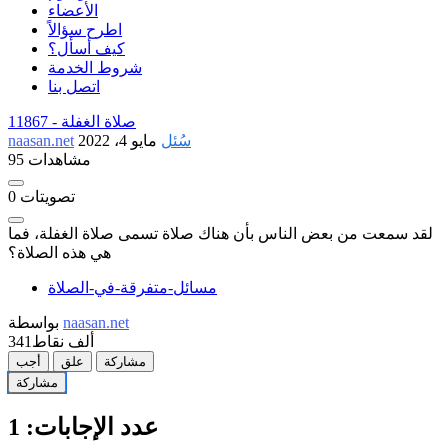
الأعضاء
اطرح سؤالاً
كيف أسأل؟
شروط الخدمة
اتصل بنا
صلاة الغفلة
11867 -
سُئل
مايو 4، 2022
naasan.net
95 مشاهدات
تصويتات
0
لقد سمعت من بعض الناس بأن هناك صلاة تسمى صلاة الغفلة، فما
هي هذه الصلاة؟
مسائل-متفرقة-في-الصلاة
naasan.net
بواسطة
341ألف
نقاط
مشاركة
علق
أجب
مشاركة
عدد الإجابات:
1