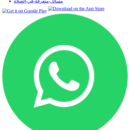
مسائل-متفرقة-في-الصلاة