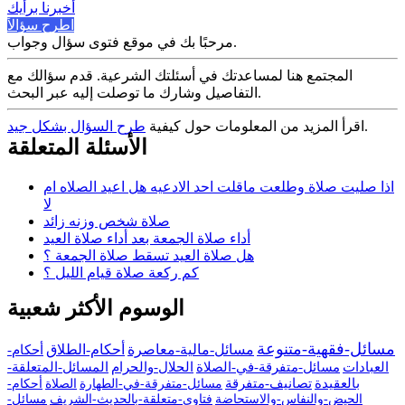
أخبرنا برأيك
اطرح سؤالاً
مرحبًا بك في موقع فتوى سؤال وجواب.
المجتمع هنا لمساعدتك في أسئلتك الشرعية. قدم سؤالك مع
التفاصيل وشارك ما توصلت إليه عبر البحث.
.
اقرأ المزيد من المعلومات حول كيفية
طرح السؤال بشكل جيد
الأسئلة المتعلقة
اذا صليت صلاة وطلعت ماقلت احد الادعيه هل اعيد الصلاه ام
لا
صلاة شخص وزنه زائد
أداء صلاة الجمعة بعد أداء صلاة العيد
هل صلاة العيد تسقط صلاة الجمعة ؟
كم ركعة صلاة قيام الليل ؟
الوسوم الأكثر شعبية
مسائل-فقهية-متنوعة
مسائل-مالية-معاصرة
أحكام-الطلاق
أحكام-
العبادات
مسائل-متفرقة-في-الصلاة
الحلال-والحرام
المسائل-المتعلقة-
بالعقيدة
تصانيف-متفرقة
مسائل-متفرقة-في-الطهارة
الصلاة
أحكام-
الحيض-والنفاس-والاستحاضة
فتاوى-متعلقة-بالحديث-الشريف
مسائل-