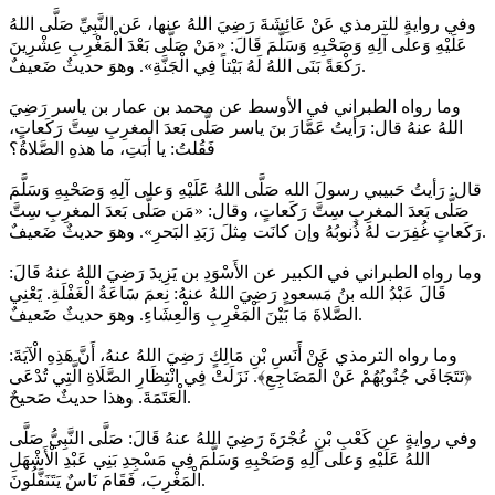
وفي روايةٍ للترمذي عَنْ عَائِشَةَ رَضِيَ اللهُ عنها، عَن النَّبِيِّ صَلَّى اللهُ
عَلَيْهِ وَعلى آلِهِ وَصَحْبِهِ وَسَلَّمَ قَالَ: «مَنْ صَلَّى بَعْدَ الْمَغْرِبِ عِشْرِينَ
رَكْعَةً بَنَى اللهُ لَهُ بَيْتاً فِي الْجَنَّةِ». وهوَ حديثٌ ضَعيفٌ.
وما رواه الطبراني في الأوسط عن محمد بن عمار بن ياسر رَضِيَ
اللهُ عنهُ قال: رَأيتُ عَمَّارَ بنَ ياسر صَلَّى بَعدَ المغرِبِ سِتَّ رَكَعاتٍ،
فَقُلتُ: يا أبَتِ، ما هذهِ الصَّلاةُ؟
قال: رَأيتُ حَبيبي رسولَ الله صَلَّى اللهُ عَلَيْهِ وَعلى آلِهِ وَصَحْبِهِ وَسَلَّمَ
صَلَّى بَعدَ المغرِبِ سِتَّ رَكَعاتٍ، وقال: «مَن صَلَّى بَعدَ المغرِبِ سِتَّ
رَكَعاتٍ غُفِرَت لهُ ذُنوبُهُ وإن كانَت مِثلَ زَبَدِ البَحرِ». وهوَ حديثٌ ضَعيفٌ.
وما رواه الطبراني في الكبير عن الأَسْوَدِ بن يَزِيدَ رَضِيَ اللهُ عنهُ قَالَ:
قَالَ عَبْدُ الله بنُ مَسعودٍ رَضِيَ اللهُ عنهُ: نِعمَ سَاعَةُ الْغَفْلَةِ. يَعْنِي
الصَّلاةَ مَا بَيْنَ الْمَغْرِبِ وَالْعِشَاءِ. وهوَ حديثٌ ضَعيفٌ.
وما رواه الترمذي عَنْ أَنَسِ بْنِ مَالِكٍ رَضِيَ اللهُ عنهُ، أَنَّ هَذِهِ الْآيَةَ:
﴿تَتَجَافَى جُنُوبُهُمْ عَنْ الْمَضَاجِعِ﴾. نَزَلَتْ فِي انْتِظَارِ الصَّلَاةِ الَّتِي تُدْعَى
الْعَتَمَةَ. وهذا حديثٌ صَحيحٌ.
وفي روايةٍ عن كَعْبِ بْنِ عُجْرَةَ رَضِيَ اللهُ عنهُ قَالَ: صَلَّى النَّبِيُّ صَلَّى
اللهُ عَلَيْهِ وَعلى آلِهِ وَصَحْبِهِ وَسَلَّمَ فِي مَسْجِدِ بَنِي عَبْدِ الْأَشْهَلِ
الْمَغْرِبَ، فَقَامَ نَاسٌ يَتَنَفَّلُونَ.