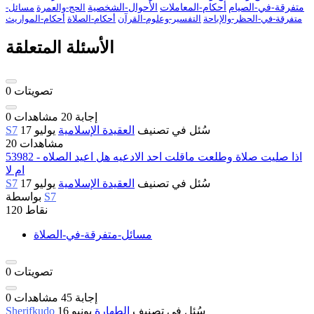
متفرقة-في-الصيام
أحكام-المعاملات
الأحوال-الشخصية
الحج-والعمرة
مسائل-
متفرقة-في-الحظر-والإباحة
التفسير-وعلوم-القرآن
أحكام-الصلاة
أحكام-المواريث
الأسئلة المتعلقة
تصويتات
0
إجابة
20
مشاهدات
0
سُئل
في تصنيف
العقيدة الإسلامية
يوليو 17
S7
20 مشاهدات
53982 - اذا صليت صلاة وطلعت ماقلت احد الادعيه هل اعيد الصلاه
ام لا
سُئل
في تصنيف
العقيدة الإسلامية
يوليو 17
S7
S7
بواسطة
نقاط
120
مسائل-متفرقة-في-الصلاة
تصويتات
0
إجابة
45
مشاهدات
0
سُئل
في تصنيف
الطهارة
يونيو 16
Sherifkudo