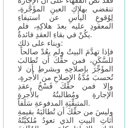
فقد نصَّ الفقهاءُ على أنَّ الإجارةَ
تنقضي بهلاكِ العينِ المؤَجَّرةِ،
لِوُقوعِ اليأسِ عن استيفاءِ
المعقودِ عليه بعدَ هلاكِهِ، فلم
يكُنْ في بقاءِ العقدِ فائدةٌ.
وبناء على ذلك:
فإذا تهدَّمَ البيتُ ولم يعُدْ صالحاً
للسَّكَنِ، فمن حقِّكَ أن تُطالبَ
المؤَجِّرَ بإصلاحِهِ وبشرطِ أن لا
تُحسبَ مُدَّةُ الإصلاحِ من الأُجرةِ،
وإلا فمن حقِّكَ فَسْخُ عقدِ
الإجارةِ ومُطالبتُهُ بالأُجرةِ
المتبقِّيَةِ المدفوعةِ سَلَفاً.
وليسَ من حقِّكَ أن تُطالبَهُ بقيمةِ
أثاثِ البيتِ الذي تعودُ مُلكيَّتُهُ