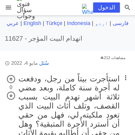
menu
الدخول
فارسی
|
اردو
|
Indonesia
|
Türkçe
|
English
|
عربي
انهدام البيت المؤجر
11627 -
212 مشاهدات
سُئل
مايو 4، 2022
استأجرت بيتاً من رجل، ودفعت
له أجرة سنة كاملة، وبعد مضي
0
ثلاثة أشهر تهدم البيت بسبب
القصف، وتلف أثاث البيت الذي
تعود ملكيته لي، فهل من حقي
أن أسترد الأُجرة المتبقية؟ وهل
من حقي أن أطالبه بقيمة الأثاث