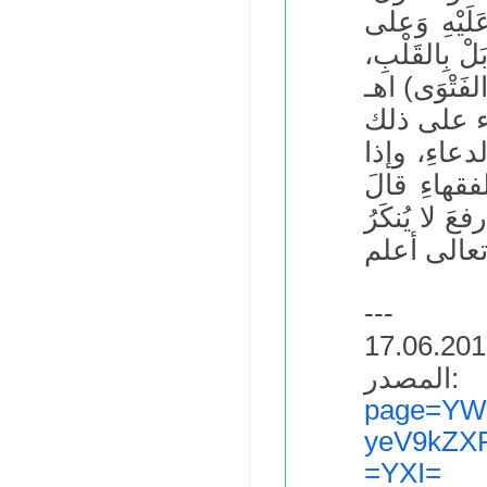
 عَلَيْهِ وَعلى
بَلْ بِالقَلْبِ،
دعاءِ، وإذا
فقهاءِ قالَ
عَ لا يُنكَرُ
---
:
page=YW
yeV9kZX
=YXI=