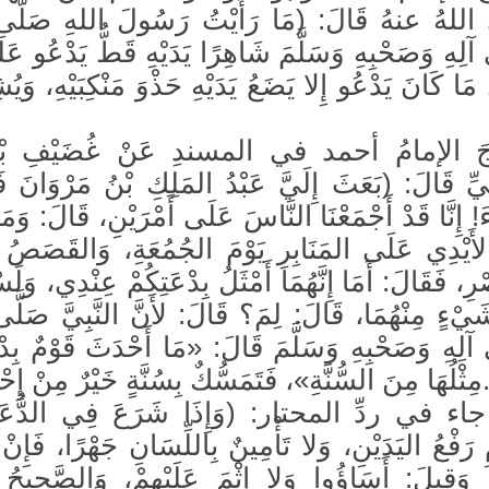
لهُ عنهُ قَالَ: (مَا رَأَيْتُ رَسُولَ اللهِ صَلَّى ا
ِهِ وَصَحْبِهِ وَسَلَّمَ شَاهِرًا يَدَيْهِ قَطُّ يَدْعُو عَلَ
 مَا كَانَ يَدْعُو إِلا يَضَعُ يَدَيْهِ حَذْوَ مَنْكِبَيْهِ، وَيُشِ
 الإمامُ أحمد في المسندِ عَنْ غُضَيْفِ بْنِ
لِيِّ قَالَ: (بَعَثَ إِلَيَّ عَبْدُ المَلِكِ بْنُ مَرْوَانَ فَق
َ! إِنَّا قَدْ أَجْمَعْنَا النَّاسَ عَلَى أَمْرَيْنِ، قَالَ: وَم
لأَيْدِي عَلَى المَنَابِرِ يَوْمَ الجُمُعَةِ، وَالقَصَصُ بَ
رِ، فَقَالَ: أَمَا إِنَّهُمَا أَمْثَلُ بِدْعَتِكُمْ عِنْدِي، وَل
يْءٍ مِنْهُمَا، قَالَ: لِمَ؟ قَالَ: لأَنَّ النَّبِيَّ صَلَّى
ِهِ وَصَحْبِهِ وَسَلَّمَ قَالَ: «مَا أَحْدَثَ قَوْمٌ بِدْعَ
نَ السُّنَّةِ»، فَتَمَسُّكٌ بِسُنَّةٍ خَيْرٌ مِنْ إِحْدَاثِ بِدْعَةٍ).
 جاء في ردِّ المحتار: (وَإِذَا شَرَعَ فِي الدُّعَاء
مِ رَفْعُ اليَدَيْنِ، وَلا تَأْمِينٌ بِاللِّسَانِ جَهْرًا، فَإِنْ
، وَقِيلَ: أَسَاؤُوا وَلا إثْمَ عَلَيْهِمْ، وَالصَّحِيحُ ه