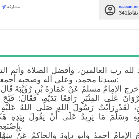
مشاركة
naasan.ne
قاط
 لله رب العالمين، وأفضل الصلاة وأتم ال
سيدنا محمد، وعلى آله وصحبه أجمعين، أما بعد:
أخرج الإمامُ مسلمٌ عَنْ عُمَارَةَ بْنِ رُؤَيْبَةَ قَالَ:
ْوَانَ عَلَى المِنْبَرِ رَافِعًا يَدَيْهِ، فَقَالَ: قَبَّحَ 
ْنِ، لَقَدْ رَأَيْتُ رَسُولَ اللهِ صَلَّى اللهُ عَلَيْه
هِ وَسَلَّمَ مَا يَزِيدُ عَلَى أَنْ يَقُولَ بِيَدِهِ هَكَ
بِإِصْبَعِهِ المُسَبِّحَةِ).
 الإمامُ أحمدُ وأبو داودَ والحاكمُ عَنْ سَهْلِ 