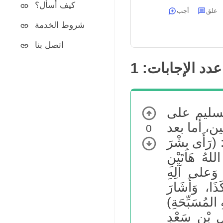
كيف أسأل؟
علق
أجب
شروط الخدمة
اتصل بنا
عدد الإجابات:
1
تسليم على
0
 (رَأَى بِشْرَ
اللهُ هَاتَيْنِ
ِ وَعلى آلِهِ
ذَا، وَأَشَارَ
بْنِ سَعْدٍ