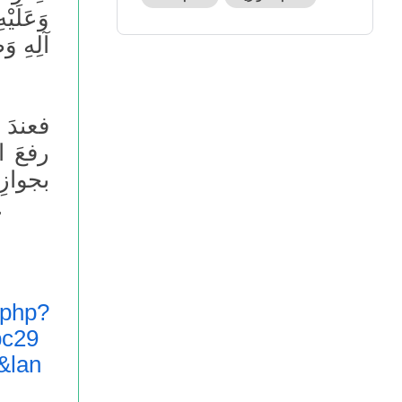
وَعَلَيْ
آلِهِ وَص
فعندَ 
رفعَ ا
بجوازِ 
عليه، ومَنْ لم يرفعْ لا يُ
.php?
c29
&lan