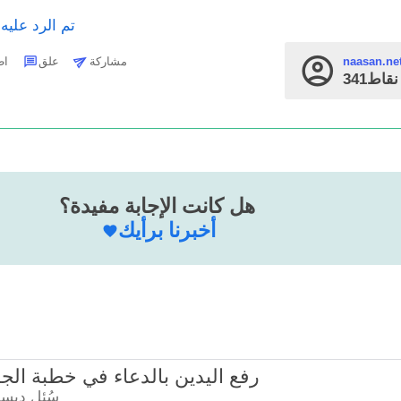
تم الرد عليه
مشاركة
علق
اطرح 
naasan.ne
قاط
هل كانت الإجابة مفيدة؟
أخبرنا برأيك
21641 - رفع اليدين بالدعاء في خطبة ال
سُئل
ديسمبر 1