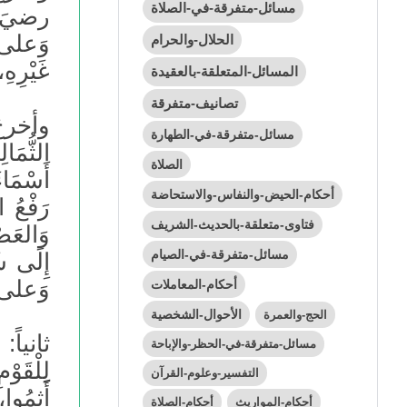
مسائل-متفرقة-في-الصلاة
رضيَ ال
وَعلى آل
الحلال-والحرام
غَيْرِهِ،
المسائل-المتعلقة-بالعقيدة
تصانيف-متفرقة
وأخرجَ
مسائل-متفرقة-في-الطهارة
الثُّمَا
الصلاة
أَسْمَاء
أحكام-الحيض-والنفاس-والاستحاضة
رَفْعُ ا
فتاوى-متعلقة-بالحديث-الشريف
وَالعَصْ
مسائل-متفرقة-في-الصيام
إِلَى شَ
وَعلى آل
أحكام-المعاملات
مِثْلُهَا مِ
الأحوال-الشخصية
الحج-والعمرة
ثانياً:
مسائل-متفرقة-في-الحظر-والإباحة
لِلْقَوْ
التفسير-وعلوم-القرآن
أَثِمُوا
أحكام-المواريث
أحكام-الصلاة