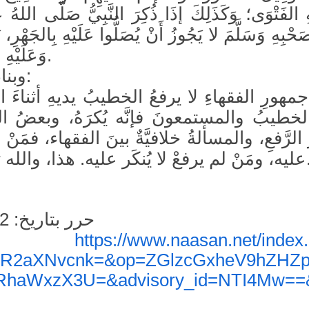
هِ الفَتْوَى؛ وَكَذَلِكَ إذَا ذُكِرَ النَّبِيُّ صَلَّى اللهُ
َحْبِهِ وَسَلَّمَ لا يَجُوزُ أَنْ يُصَلُّوا عَلَيْهِ بِالجَهْرِ، 
وَعَلَيْهِ الفَتْوَى) اهـ.
وبناء على ذلك:
جمهورِ الفقهاءِ لا يرفعُ الخطيبُ يديهِ أثناءَ ال
لخطيبُ والمستمعونَ فإنَّه يُكرَهُ، وبعضُ ال
الرَّفعِ، والمسألةُ خلافيَّةٌ بينَ الفقهاء، فمَنْ رف
نكَر عليه. هذا، والله تعالى أعلم.
حرر بتاريخ: 17.06.2012
https://www.naasan.net/index
المصدر
R2aXNvcnk=&op=ZGlzcGxheV9hZHZp
RhaWxzX3U=&advisory_id=NTI4Mw==