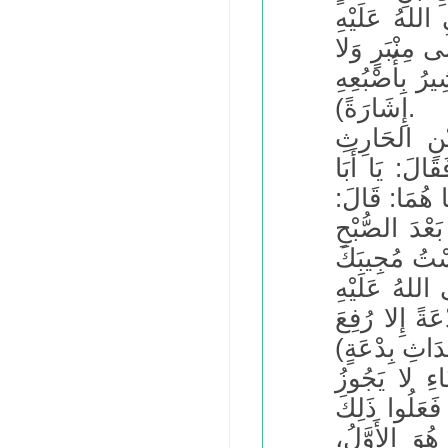
للهُ عَلَيْهِ
ى مِنْبَرٍ وَلا
يرُ بِأُصْبُعِهِ
إِشَارَةً).
 الحَارِثِ
َالَ: يَا أَبَا
َا هُمَا: قَالَ:
عْدَ الصُّبْحِ
َسْتُ مُجِيبَكَ
 اللهُ عَلَيْهِ
ةً إِلا رُفِعَ
ِ لا يَجُوزُ
 فَعَلُوا ذَلِكَ
ُوَ الأَوَّلُ،