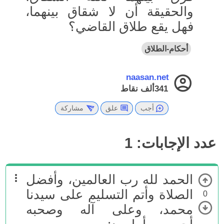
والحقيقة أن لا شقاق بينهما،
فهل يقع طلاق القاضي؟
أحكام-الطلاق
naasan.net
341ألف
نقاط
أجب
علق
مشاركة
عدد الإجابات:
1
الحمد لله رب العالمين، وأفضل
الصلاة وأتم التسليم على سيدنا
0
محمد، وعلى آله وصحبه