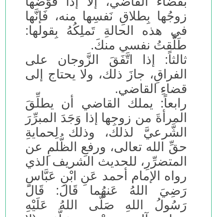
بقضاء القاضي، إلا إذا فَوَّضَها
زوجُها بِطلاقِ نَفسِها منه، فَإنَّها
في هذه الحالةِ تَملِكُهُ بِقولها:
طَلَّقتُ نفسي منكَ.
ثالثاً: إذا اتَّفَقَ الزَّوجان على
الفراقِ، جازَ ذلك، ولا يحتاج إلى
قضاءِ القاضي.
رابعاً: يملك القاضي أن يطلِّقَ
المرأةَ من زوجِها إذا وَجَدَ المبرِّرَ
الشَّرعيَّ لذلك، وذلك لِحمايةِ
حقِّ الله تعالى، ورفعِ الظُّلمِ عن
المتضرِّرِ، للحديث الشريف الذي
رواه الإمام أحمد عَنِ ابْنِ عَبَّاسٍ
رَضِيَ اللهُ عَنهُما قَالَ: قَالَ
رَسُولُ اللهِ صَلَّى اللهُ عَلَيْهِ