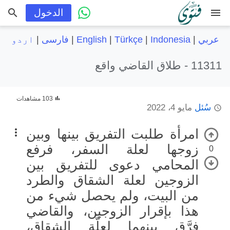
menu
الدخول
عربي
|
Indonesia
|
Türkçe
|
English
|
فارسی
|
اردو
11311 -
طلاق القاضي واقع
103 مشاهدات
سُئل
مايو 4، 2022
امرأة طلبت التفريق بينها وبين
زوجها لعلة السفر، فرفع
0
المحامي دعوى للتفريق بين
الزوجين لعلة الشقاق والطرد
من البيت، ولم يحصل شيء من
هذا بإقرار الزوجين، والقاضي
فرَّق بينهما لعلَّة الشقاق،