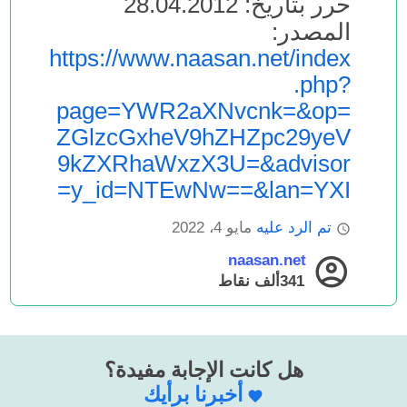
حرر بتاريخ: 28.04.2012
المصدر:
https://www.naasan.net/index
.php?
page=YWR2aXNvcnk=&op=
ZGlzcGxheV9hZHZpc29yeV
9kZXRhaWxzX3U=&advisor
y_id=NTEwNw==&lan=YXI=
تم الرد عليه
مايو 4، 2022
naasan.net
341ألف
نقاط
هل كانت الإجابة مفيدة؟
أخبرنا برأيك