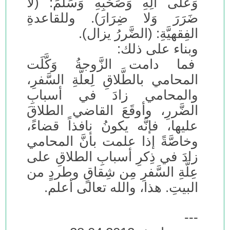
وَعلى آلِهِ وَصَحْبِهِ وَسَلَّمَ: (لا
ضَرَرَ وَلا ضِرَارَ). وللقاعدةِ
الفِقهيَّةِ: (الضَّررُ يزال).
وبناء على ذلك:
فما دامت الزَّوجةُ وَكَّلَت
المحامي بالطَّلاقِ لِعلَّةِ السَّفرِ،
والمحامي زادَ في أسبابِ
الضَّررِ، وأوقَعَ القاضي الطلاقَ
عليها، فإنَّه يكونُ نافذاً قضاءً،
وخاصَّةً إذا علمت بأنَّ المحامي
زادَ في ذِكرِ أسبابِ الطلاقِ على
عِلَّةِ السَّفرِ مِن شِقاقٍ وطردٍ من
البيتِ. هذا، والله تعالى أعلم.
---