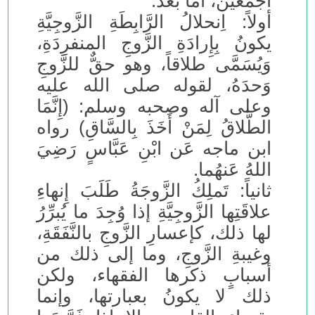
أجمعين، أما بعد:
أولاً: اِنحلالُ الرَّابِطَةِ الزَّوجِيَّةِ
يكونُ بِإِرادَةِ الزَّوجِ المنفرِدَةِ،
وَيُسَمَّى طلاقاً، وهو حقٌّ للزَّوجِ
وَحدَهُ، لقوله صلى الله عليه
وعلى آله وصحبه وسلم: (إِنَّمَا
الطَّلاقُ لِمَنْ أَخَذَ بِالسَّاقِ) رواه
ابن ماجه عَن ابْنِ عَبَّاسٍ رَضِيَ
اللهُ عَنهُما.
ثانياً: تَملِكُ الزَّوجَةُ طَلَبَ إِنهاءِ
علاقَتِها الزَّوجِيَّةِ إذا وُجِدَ ما يُبرِّرُ
لها ذلك، كإعسارِ الزَّوجِ بالنَّفَقَةِ،
وغيبةِ الزَّوجِ، وما إلى ذلك من
أسبابٍ ذكرها الفقهاء، ولكن
ذلك لا يكونُ بعبارتها، وإنما