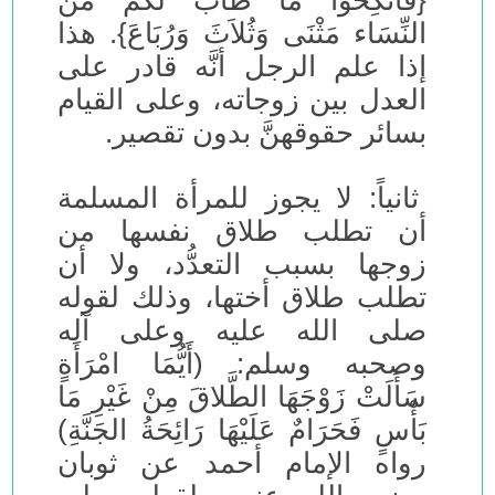
{فَانكِحُواْ مَا طَابَ لَكُم مِّنَ
النِّسَاء مَثْنَى وَثُلاَثَ وَرُبَاعَ}. هذا
إذا علم الرجل أنَّه قادر على
العدل بين زوجاته، وعلى القيام
بسائر حقوقهنَّ بدون تقصير.
ثانياً: لا يجوز للمرأة المسلمة
أن تطلب طلاق نفسها من
زوجها بسبب التعدُّد، ولا أن
تطلب طلاق أختها، وذلك لقوله
صلى الله عليه وعلى آله
وصحبه وسلم: (أَيُّمَا امْرَأَةٍ
سَأَلَتْ زَوْجَهَا الطَّلاقَ مِنْ غَيْرِ مَا
بَأْسٍ فَحَرَامٌ عَلَيْهَا رَائِحَةُ الجَنَّةِ)
رواه الإمام أحمد عن ثوبان