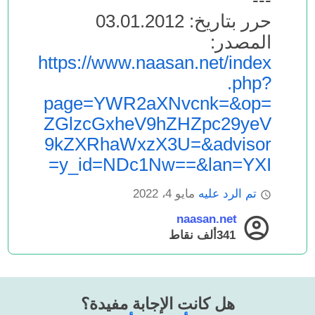
---
حرر بتاريخ: 03.01.2012
المصدر:
https://www.naasan.net/index
.php?
page=YWR2aXNvcnk=&op=
ZGlzcGxheV9hZHZpc29yeV
9kZXRhaWxzX3U=&advisor
y_id=NDc1Nw==&lan=YXI=
تم الرد عليه
مايو 4، 2022
naasan.net
341ألف
نقاط
هل كانت الإجابة مفيدة؟