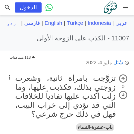
menu
الدخول
عربي
|
Indonesia
|
Türkçe
|
English
|
فارسی
|
اردو
11007 -
الكذب على الزوجة الأولى
113 مشاهدات
سُئل
مايو 4، 2022
تزوَّجت بامرأة ثانية، وشعرت
زوجتي بذلك، فكذبت عليها، وما
0
زلت أكذب عليها تفادياً للخلافات
التي قد تؤدي إلى خراب البيت،
فهل في ذلك حرج شرعي؟
باب-عشرة-النساء