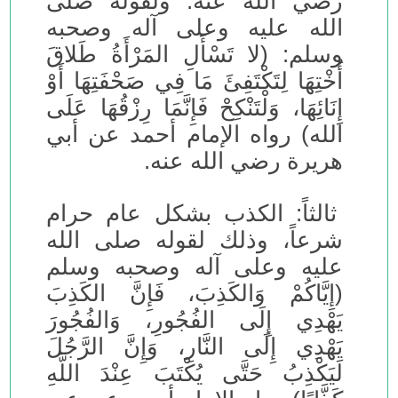
رضي الله عنه. ولقوله صلى
الله عليه وعلى آله وصحبه
وسلم: (لا تَسْأَلِ المَرْأَةُ طَلاقَ
أُخْتِهَا لِتَكْتَفِئَ مَا فِي صَحْفَتِهَا أَوْ
إِنَائِهَا، وَلْتَنْكِحْ فَإِنَّمَا رِزْقُهَا عَلَى
الله) رواه الإمام أحمد عن أبي
هريرة رضي الله عنه.
ثالثاً: الكذب بشكل عام حرام
شرعاً، وذلك لقوله صلى الله
عليه وعلى آله وصحبه وسلم
(إِيَّاكُمْ وَالكَذِبَ، فَإِنَّ الكَذِبَ
يَهْدِي إِلَى الفُجُورِ، وَالفُجُورَ
يَهْدِي إِلَى النَّارِ، وَإِنَّ الرَّجُلَ
لَيَكْذِبُ حَتَّى يُكْتَبَ عِنْدَ اللَّهِ