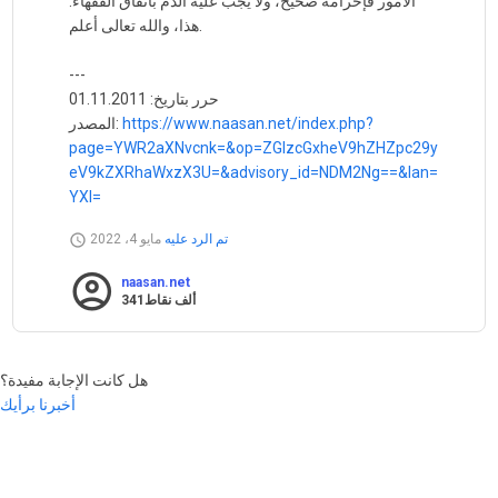
الأمور فإحرامه صحيح، ولا يجب عليه الدم باتفاق الفقهاء.
هذا، والله تعالى أعلم.
---
حرر بتاريخ: 01.11.2011
https://www.naasan.net/index.php?
المصدر:
page=YWR2aXNvcnk=&op=ZGlzcGxheV9hZHZpc29y
eV9kZXRhaWxzX3U=&advisory_id=NDM2Ng==&lan=
YXI=
تم الرد عليه
مايو 4، 2022
naasan.net
341ألف
نقاط
هل كانت الإجابة مفيدة؟
أخبرنا برأيك