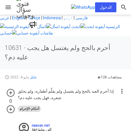
menu
الدخول
فارسی
|
اردو
|
Indonesia
|
Türkçe
|
English
|
عربي
الرئيسية
ابحث
اسأل
نقاشات
حسابي
أحرم بالحج ولم يغتسل هل يجب
10631 -
عليه دم؟
126 مشاهدات
سُئل
مايو 4، 2022
إذا أحرم العبد بالحج ولم يغتسل ولم يقلِّم أظفاره، ولم يحلق
شعره، فهل يجب عليه دم؟
0
أحكام-الإحرام
naasan.net
341ألف
نقاط