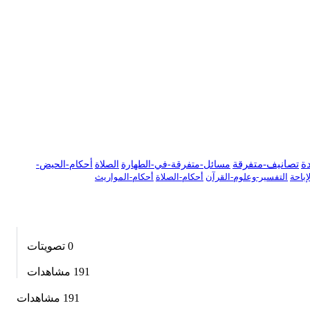
دة
تصانيف-متفرقة
مسائل-متفرقة-في-الطهارة
الصلاة
أحكام-الحيض-
باحة
التفسير-وعلوم-القرآن
أحكام-الصلاة
أحكام-المواريث
0
تصويتات
191
مشاهدات
191 مشاهدات