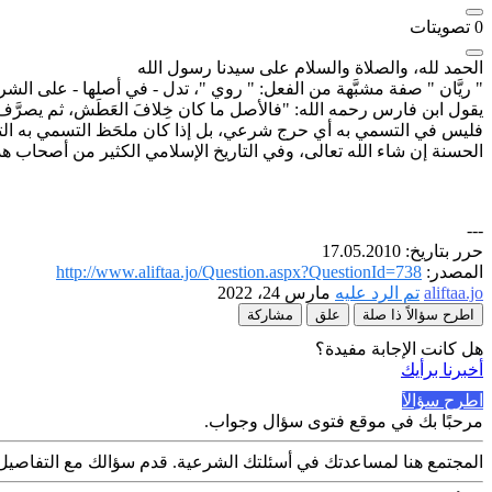
0
تصويتات
الحمد لله، والصلاة والسلام على سيدنا رسول الله
" ريَّان " صفة مشبَّهة من الفعل: " روي "، تدل - في أصلها - على الش
يقول ابن فارس رحمه الله: "فالأصل ما كان خِلافَ العَطَش، ثم يصرَّف في ال
فليس في التسمي به أي حرج شرعي، بل إذا كان ملحَظ التسمي به التشبع م
الحسنة إن شاء الله تعالى، وفي التاريخ الإسلامي الكثير من أصحاب هذا
---
حرر بتاريخ: 17.05.2010
المصدر:
http://www.aliftaa.jo/Question.aspx?QuestionId=738
aliftaa.jo
تم الرد عليه
مارس 24، 2022
اطرح سؤالاً ذا صلة
علق
مشاركة
هل كانت الإجابة مفيدة؟
أخبرنا برأيك
اطرح سؤالاً
مرحبًا بك في موقع فتوى سؤال وجواب.
المجتمع هنا لمساعدتك في أسئلتك الشرعية. قدم سؤالك مع التفاصيل