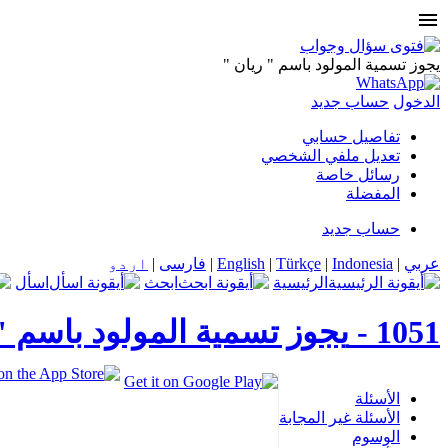
menu
يجوز تسمية المولود باسم " ريان "
الدخول
حساب جديد
تفاصيل حسابي
تعديل ملفي الشخصي
رسائل خاصة
المفضلة
حساب جديد
عربي
|
Indonesia
|
Türkçe
|
English
|
فارسی
|
اردو
الرئيسية
ابحث
اسأل
1051 -
يجوز تسمية المولود باسم "
الأسئلة
الأسئلة غير المجابة
الوسوم