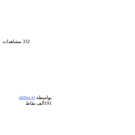
332 مشاهدات
بواسطة
aliftaa.jo
191ألف
نقاط