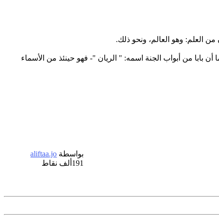
من العلم: وهو العالم، ونحو ذلك.
ن بابا من أبواب الجنة اسمه: " الريان "- فهو حينئذ من الأسماء
بواسطة
aliftaa.jo
191ألف
نقاط