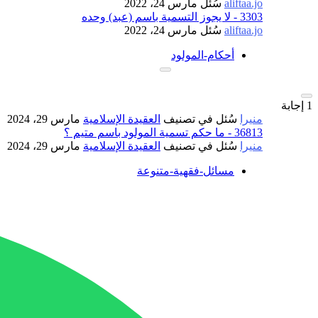
aliftaa.jo
سُئل
مارس 24، 2022
3303 - لا يجوز التسمية باسم (عبد) وحده
aliftaa.jo
سُئل
مارس 24، 2022
أحكام-المولود
1
إجابة
منيرا
سُئل
في تصنيف
العقيدة الإسلامية
مارس 29، 2024
36813 - ما حكم تسمية المولود باسم متيم ؟
منيرا
سُئل
في تصنيف
العقيدة الإسلامية
مارس 29، 2024
مسائل-فقهية-متنوعة