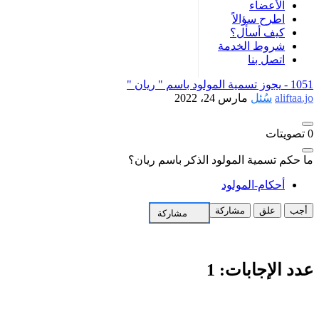
الأعضاء
اطرح سؤالاً
كيف أسأل؟
شروط الخدمة
اتصل بنا
1051 -
يجوز تسمية المولود باسم " ريان "
aliftaa.jo
سُئل
مارس 24، 2022
0
تصويتات
ما حكم تسمية المولود الذكر باسم ريان؟
أحكام-المولود
أجب
علق
مشاركة
مشاركة
عدد الإجابات:
1