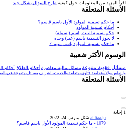
اقرأ المزيد من المعلومات حول كيفية
طرح السؤال بشكل جيد
.
الأسئلة المتعلقة
ما حكم تسمية المولود الأول باسم قاسم؟
أحكام تسمية المولود
حكم تسمية البنت باسم (بسملة)
لا يجوز التسمية باسم (عبد) وحده
ما حكم تسمية المولود باسم متيم ؟
الوسوم الأكثر شعبية
مسائل-فقهية-متنوعة
مسائل-مالية-معاصرة
أحكام-الطلاق
أحكام-ال
والنفاس-والاستحاضة
فتاوى-متعلقة-بالحديث-الشريف
مسائل-متفرقة-في-الصي
الأسئلة المتعلقة
1
إجابة
aliftaa.jo
سُئل
مارس 24، 2022
1079 - ما حكم تسمية المولود الأول باسم قاسم؟