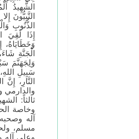
الشَّهِيدُ الْ
النَّبِيُّونَ إِل
الذُّنُوبِ وَال
إِذَا لَقِيَ ال
وَخَطَايَاهُ، إِ
الْجَنَّةِ شَاءَ
وَلِجَهَنَّمَ سَ
سَبِيلِ اللهِ، ح
النَّارِ، إِنّ
والدارمي و
ثالثاً: الش
وخاصة الحق
آله وصحبه وسلم
مسلم، ولح
وعلى آله وصحبه