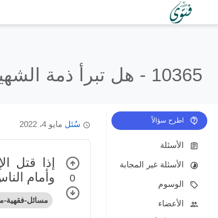
10365 -
هل تبرأ ذمة الشهي
اطرح سؤالاً
سُئل
مايو 4، 2022
الأسئلة
إذا قتل ال
الأسئلة غير المجابة
وأمام النا
0
الوسوم
مسائل-فقهية-مت
الأعضاء