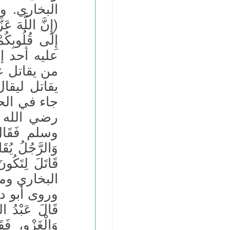
البخاري. 
(إِنَّ اللَّهَ عَ
إِلَى قُلُوبِ
عليه أحد إل
من يقاتل ع
يقاتل ليقا
جاء في ال
رضي الله عنه
وسلم فَقَالَ: ا
وَالرَّجُلُ يُق
قَاتَلَ لِتَكُو
البخاري وم
وروى أبو د
قَالَ عَبْدُ الل
وَالْغَزْوِ، فَ