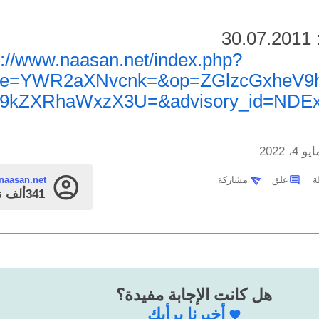
3
در:
s://www.naasan.net/index.php?
ge=YWR2aXNvcnk=&op=ZGlzcGxheV9
9kZXRhaWxzX3U=&advisory_id=NDE
يو 4، 2022
علق
مشاركة
naasan.net
341ألف
ن
هل كانت الإجابة مفيدة؟
أخبرنا برأيك