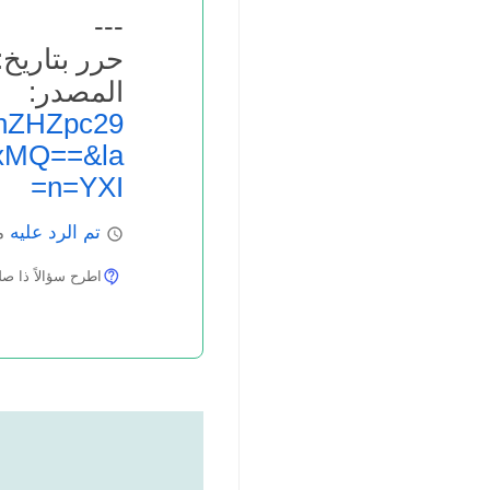
---
حرر بتاريخ: 0.07.2011
المص
hZHZpc29
xMQ==&la
n=YXI=
تم الرد عليه
ما
اطرح سؤالاً ذا صلة