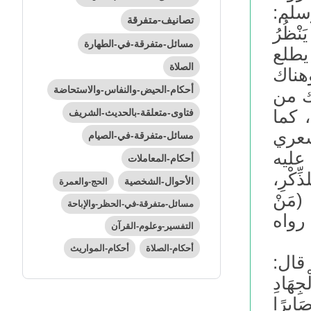
سلم:
تصانيف-متفرقة
يَنْظُرُ
مسائل-متفرقة-في-الطهارة
ا يطلع
الصلاة
وهناك
أحكام-الحيض-والنفاس-والاستحاضة
ك من
فتاوى-متعلقة-بالحديث-الشريف
 كما
شعري
مسائل-متفرقة-في-الصيام
 عليه
أحكام-المعاملات
ِّكْرِ،
الأحوال-الشخصية
الحج-والعمرة
: (مَنْ
مسائل-متفرقة-في-الحظر-والإباحة
ِ) رواه
التفسير-وعلوم-القرآن
أحكام-الصلاة
أحكام-المواريث
قال:
جِهَادِ
َابِرًا