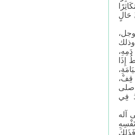
َاثِرًا
ِ حَالٍ
 وجل،
وذلك
َمِهِ،
ُ إِذَا
َامَةِ،
: قِفْ،
ل صلى
ُ فِي
 آله
َفْسِهِ
َذَلِكَ