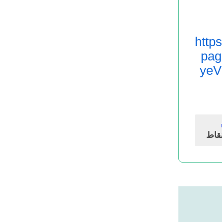
http
pa
yeV
قاط