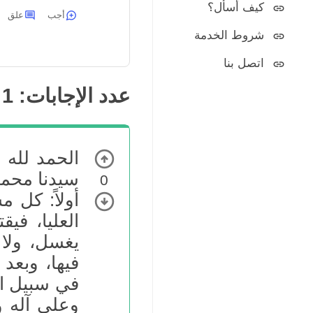
كيف أسأل؟
أجب
علق
شروط الخدمة
اتصل بنا
عدد الإجابات:
1
الحمد لله 
سيدنا محمد
0
أولاً: كل 
العليا، فيق
يغسل، ولا 
فيها، وبعد 
في سبيل الل
وعلى آله وصحب