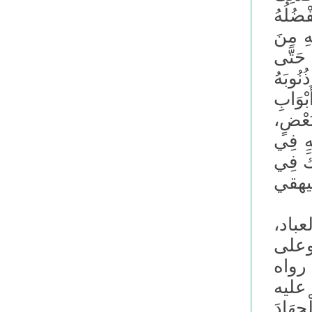
ضُلُهُ
هِ مِنَ
 حَتَّى
ُوبَهُ
بْوَابِ
بَعْضٍ،
ِهِ فِي
ِكَ فِي
لبيهقي
عباد،
وعلى
) رواه
عليه
ِهَادَ