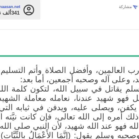
مشاركة
naasan.net
341ألف
ن
رب العالمين، وأفضل الصلاة وأتم التسليم
، وعلى آله وصحبه أجمعين، أما بعد:
مسلم يقاتل في سبيل الله، لتكون كلمة الل
تل فهو شهيد عندنا، نعامله معاملة الشهيد،
يكفن، ويصلى عليه، ويدفن في ثيابه التي
ذلك أمره إلى الله تعالى، فإن كانت نيَّته ا
ه فهو عند الله شهيد، لأن النبي صلى الله 
ه وسلم يقول: (إِنَّمَا الأَعْمَالُ بِالنِّيَّاتِ