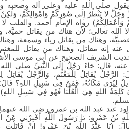
ويقول صلى الله عليه وعلى آله وصحبه و
زَّ وَجَلَّ لا يَنْظُرُ إِلَى صُوَرِكُمْ وَأَمْوَالِكُمْ، وَلَكِنْ 
كُمْ وَأَعْمَالِكُمْ) رواه الإمام أحمد. والقلب ل
ا الله تعالى؛ لأن هناك من يقاتل حميَّة، 
صبيَّة، وهناك من يقاتل رياء وسمعة، وهنا
ل عنه إنه مقاتل، وهناك من يقاتل للمغنم،
حديث الشريف الصحيح عن أبي موسى الأ
، قال: جَاءَ رَجُلٌ إِلَى النَّبِيِّ صلى الله
لرَّجُلُ يُقَاتِلُ لِلْمَغْنَمِ، وَالرَّجُلُ يُقَاتِلُ لِلذ
َاتِلُ لِيُرَى مَكَانُهُ، فَمَنْ فِي سَبِيلِ اللهِ؟ قَالَ
نَ كَلِمَةُ اللهِ هِيَ الْعُلْيَا فَهُوَ فِي سَبِيلِ الله
سلم.
اود عند عبد الله بن عمرو رضي الله عنهما 
َّهِ بْنُ عَمْرٍو: يَا رَسُولَ اللَّهِ أَخْبِرْنِي عَنْ الْ
قَالَ: (يَا عَبْدَ اللَّهِ بْنَ عَمْرٍو! إِنْ قَاتَلْتَ ص