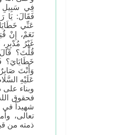
فِي سَبِيلِ ال
فَقَالَ: يَا رَ
عَنِّي خَطَاي
نَعَمْ، إِنْ قُ
غَيْرُ مُدْبِ
قُلْتَ؟ قَالَ:
خَطَايَايَ؟ 
وَأَنْتَ صَابِرٌ
عَلَيْهِ السَّ
وبناء على ذ
فحقوق الله 
شهيداً في س
تعالى، وأما
ذمته من قبل