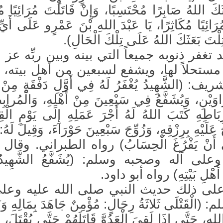
ثَكَ اللهُ صَابِرًا مُحْتَسِبًا، وَإِنْ قَاتَلْتَ مُرَائِيًا مُك
ُرَائِيًا مُكَاثِرًا، يَا عَبْدَ اللهِ بْنَ عَمْرٍو عَلَى أَيّ
تِلْتَ بَعَثَكَ اللهُ عَلَى تِلْكَ الْحَالِ).
يد تغفر ذنوبه جميعاً التي بينه وبين ربِّه عز
 مستحلاً لها، ويشفع لسبعين من أهل بيته، 
 (الشَّهِيدُ يُغْفَرُ لَهُ فِي أَوَّلِ دَفْقَةٍ مِنْ د
رَاوَيْنِ، وَيُشَفَّعُ فِي سَبْعِينَ مِنْ أَهْلِهِ، وَالْمُرابِط
طِهِ كَتَبَ اللهُ لَهُ أَجْرَ عَمَلِهِ إِلَى يَوْمِ الْقِي
عَلَيْهِ بِرِزْقِهِ، وَزُوِّجَ سَبْعِينَ حَوْرَاءَ، وَقِيلَ لَهُ
لَى أَنْ يَفْرُغَ الْحِسَابُ) رواه الطبراني. وقا
على آله وصحبه وسلم: (يُشَفَّعُ الشَّهِيد
أَهْلِ بَيْتِهِ) رواه أبو داود.
 على ذلك حديث النبي صلى الله عليه وعلى
ْقَتْلَى ثَلاثَةُ رِجَالٍ: مُؤْمِنٌ جَاهَدَ بِمَالِهِ وَن
ِ، حَتَّى إِذَا لَقِيَ الْعَدُوَّ قَاتَلَهُمْ حَتَّى يُقْتَلَ، ف