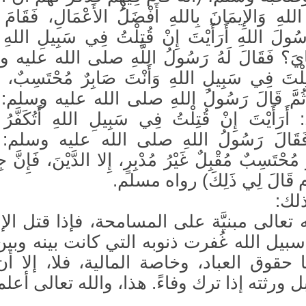
لهِ وَالإِيمَانَ بِاللهِ أَفْضَلُ الأَعْمَالِ، فَقَامَ 
سُولَ اللهِ أَرَأَيْتَ إِنْ قُتِلْتُ فِي سَبِيلِ اللهِ تُ
َايَ؟ فَقَالَ لَهُ رَسُولُ اللَّهِ صلى الله عليه
تِلْتَ فِي سَبِيلِ اللهِ وَأَنْتَ صَابِرٌ مُحْتَسِبٌ، مُ
رٍ، ثُمَّ قَالَ رَسُولُ اللهِ صلى الله عليه وسلم: 
 أَرَأَيْتَ إِنْ قُتِلْتُ فِي سَبِيلِ اللهِ أَتُكَفَّرُ 
فَقَالَ رَسُولُ اللهِ صلى الله عليه وسلم: نَ
 مُحْتَسِبٌ مُقْبِلٌ غَيْرُ مُدْبِرٍ، إِلا الدَّيْنَ، فَإِنَّ جِ
لام قَالَ لِي ذَلِكَ) رواه مسلم.
لك:
تعالى مبنيَّة على المسامحة، فإذا قتل الإ
بيل الله غُفرت ذنوبه التي كانت بينه وبين
 حقوق العباد، وخاصة المالية، فلا، إلا أن
 ورثته إذا ترك وفاءً. هذا، والله تعالى أعلم