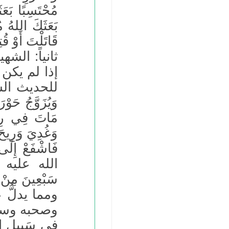
مُحْتَسِبًا بَعَ
بَعَثَكَ اللهُ م
قَاتَلْتَ أَوْ قُ
ثانياً: الشه
إذا لم يكن
للحديث الشريف:
وَيُزَوَّجُ حَوْ
مَاتَ فِي رِبَا
وَغُدِيَ وَرِيحَ 
فَاشْفَعْ إِ
الله عليه و
سَبْعِينَ مِنْ 
ومما يدلُّ
وصحبه وسلم: (ال
فِي سَبِيلِ الله