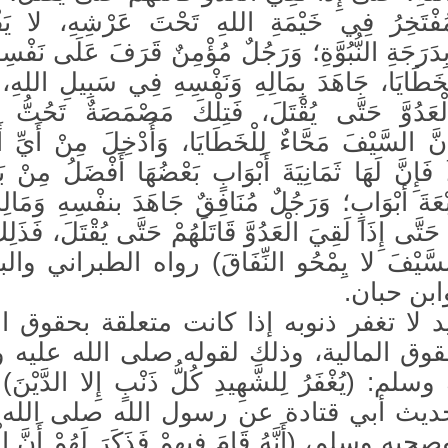
مُفْتَخِرُ فِي خَيْمَةِ اللهِ تَحْتَ عَرْشِهِ، لا يَفْ
ا بِدَرَجَةِ النُّبُوَّةِ؛ وَرَجُلٌ مُؤْمِنٌ قَرَفَ عَلَى نَفْسِ
ْخَطَايَا، جَاهَدَ بِمَالِهِ وَنَفْسِهِ فِي سَبِيلِ اللهِ،
ْعَدُوَّ حَتَّى يُقْتَلَ، فَتِلْكَ مَصْمَصَةٌ تَحُتُّ ذُن
نَّ السَّيْفَ مَحَّاءٌ لِلْخَطَايَا، وَأُدْخِلَ مِنْ أَيِّ أَ
، فَإِنَّ لَهَا ثَمَانِيَةَ أَبْوَابٍ بَعْضُهَا أَفْضَلُ مِنْ 
بْعَةَ أَبْوَابٍ؛ وَرَجُلٌ مُنَافِقٌ جَاهَدَ بنفْسِهِ وَمَال
َتَّى إِذَا لَقِيَ الْعَدُوَّ قَاتَلَهُمْ حَتَّى يُقْتَلَ، فَذَل
َ السَّيْفَ لا يِمْحُو النِّفَاقَ) رواه الطبراني وا
ابن حبان.
هيد لا تغفر ذنوبه إذا كانت متعلقة بحقوق ال
وق المالية، وذلك لقوله صلى الله عليه 
: (يُغْفَرُ لِلشَّهِيدِ كُلُّ ذَنْبٍ إِلا الدَّيْنَ
ديث أبي قتادة عن رسول الله صلى الله 
 وسلم، (أَنَّهُ قَامَ فِيهِمْ فَذَكَرَ لَهُمْ أَنَّ الْج