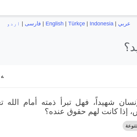
عربي
|
Indonesia
|
Türkçe
|
English
|
فارسی
|
اردو
د؟
إنسان شهيداً، فهل تبرأ ذمته أمام الله تع
س، إذا كانت لهم حقوق عنده؟
نوعة