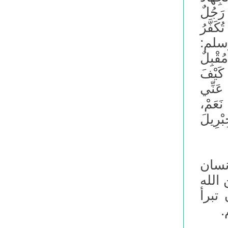
رَجُلٌ
كَفَّرُ
 وسلم:
قْبِلٌ
كَيْفَ
عَنِّي
عَمْ،
بْرِيلَ
نسان
 الله
 تبرأ
.