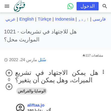
menu
الدخول
فارسی
|
اردو
|
Indonesia
|
Türkçe
|
English
|
عربي
هل للاجتهاد في تشريعات
1021 -
المواريث محل؟
117 مشاهدات
سُئل
مارس 24، 2022
هل يمكن الاجتهاد في تشريع
الميراث، وهل يمكن أن يتغير؟
0
الوصايا-والفرائض
aliftaa.jo
191ألف
نقاط